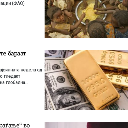
нации (ФАО).
те бараат
ајсилната недела од
го гледаат
на глобална
раѓање“ во