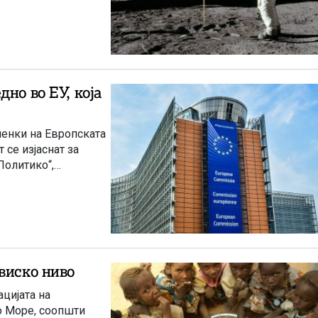
но во ЕУ, која
ленки на Европската
 се изјаснат за
Политико“,
виско ниво
цијата на
о Море, соопшти