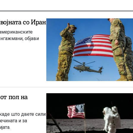
војната со Иран
 американските
ангажмани, објави
от пол на
каде што двете сили
ечината и за
јата.