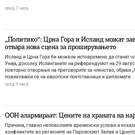
пред 7 часа
„Политико“: Црна Гора и Исланд можат заед
отвара нова сцена за проширувањето
Исланд и Црна Гора би можеле истовремено да станат ч
Унија, доколку Исланѓаните на референдумот на 29 август
повторно отворање на преговорите за членство, објави „
повикувајќи се на европски претставници и дипломати.
пред 9 часа
ООН алармираат: Цените на храната на нај
Причина, главно неповолните временски услови и ескала
конфликтите во регионите на Персискиот Залив и Црнот