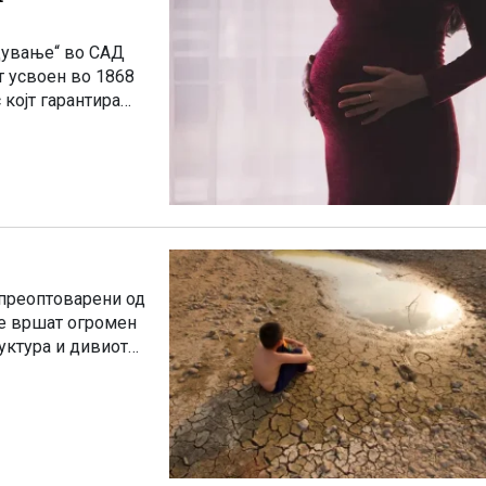
одување“ во САД
т усвоен во 1868
којт гарантира
 преоптоварени од
ие вршат огромен
уктура и дивиот