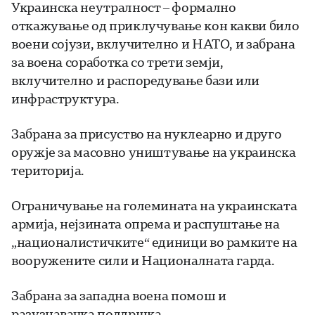
Украинска неутралност – формално
откажување од приклучување кон какви било
воени сојузи, вклучително и НАТО, и забрана
за воена соработка со трети земји,
вклучително и распоредување бази или
инфраструктура.
Забрана за присуство на нуклеарно и друго
оружје за масовно уништување на украинска
територија.
Ограничување на големината на украинската
армија, нејзината опрема и распуштање на
„националистичките“ единици во рамките на
вооружените сили и Националната гарда.
Забрана за западна воена помош и
разузнавачка поддршка.