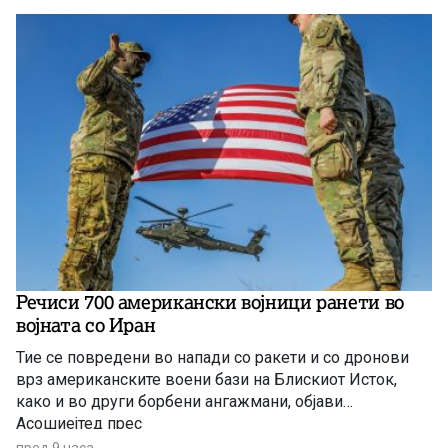
Речиси 700 американски војници ранети во
војната со Иран
Тие се повредени во напади со ракети и со дронови
врз американските воени бази на Блискиот Исток,
како и во други борбени ангажмани, објави
Асошиејтед прес