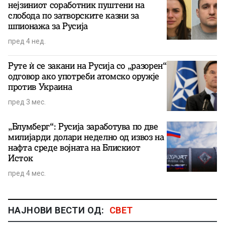
нејзиниот соработник пуштени на
слобода по затворските казни за
шпионажа за Русија
пред 4 нед.
Руте ѝ се закани на Русија со „разорен“
одговор ако употреби атомско оружје
против Украина
пред 3 мес.
„Блумберг“: Русија заработува по две
милијарди долари неделно од извоз на
нафта среде војната на Блискиот
Исток
пред 4 мес.
НАЈНОВИ ВЕСТИ ОД:
СВЕТ