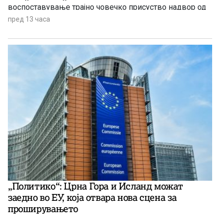
воспоставување трајно човечко присуство надвор од
Земјата.
пред 13 часа
„Политико“: Црна Гора и Исланд можат
заедно во ЕУ, која отвара нова сцена за
проширувањето