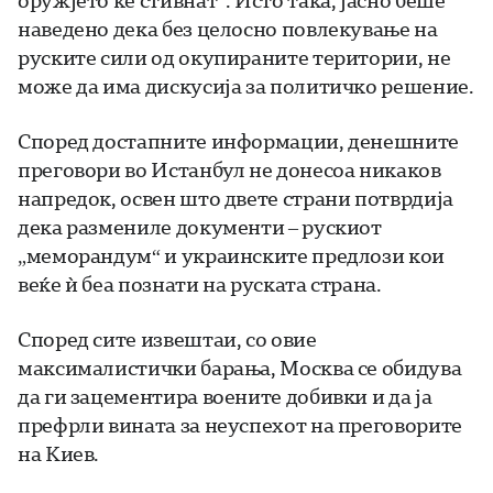
наведено дека без целосно повлекување на
руските сили од окупираните територии, не
може да има дискусија за политичко решение.
Според достапните информации, денешните
преговори во Истанбул не донесоа никаков
напредок, освен што двете страни потврдија
дека размениле документи – рускиот
„меморандум“ и украинските предлози кои
веќе ѝ беа познати на руската страна.
Според сите извештаи, со овие
максималистички барања, Москва се обидува
да ги зацементира воените добивки и да ја
префрли вината за неуспехот на преговорите
на Киев.