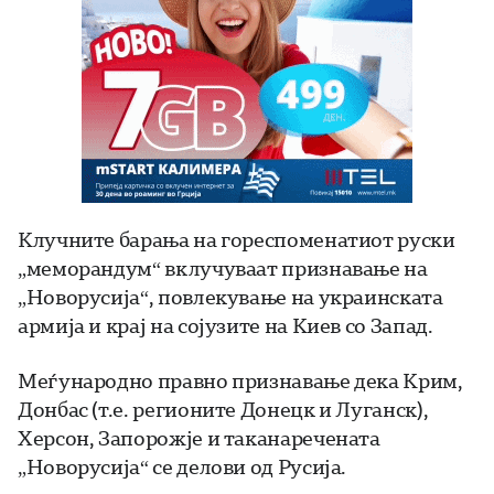
Клучните барања на гореспоменатиот руски
„меморандум“ вклучуваат признавање на
„Новорусија“, повлекување на украинската
армија и крај на сојузите на Киев со Запад.
Меѓународно правно признавање дека Крим,
Донбас (т.е. регионите Донецк и Луганск),
Херсон, Запорожје и таканаречената
„Новорусија“ се делови од Русија.