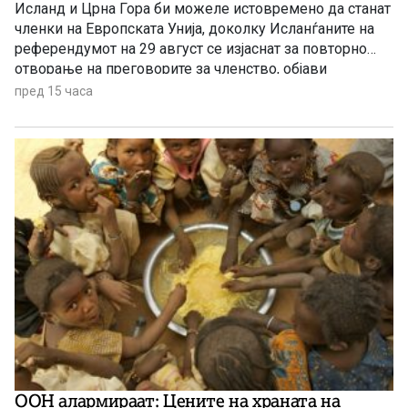
Исланд и Црна Гора би можеле истовремено да станат
членки на Европската Унија, доколку Исланѓаните на
референдумот на 29 август се изјаснат за повторно
отворање на преговорите за членство, објави
„Политико“, повикувајќи се на европски претставници
пред 15 часа
и дипломати.
ООН алармираат: Цените на храната на