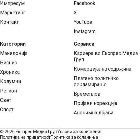
Импресум
Facebook
Маркетинг
X
Контакт
YouTube
Instagram
Категории
Сервиси
Македонија
Кариера во Експрес Медиа
Груп
Бизнис
Комерцијална содржина
Хроника
Платено политичко
Колумни
рекламирање
Регион
Времеплов
Свет
Пријави корекција
Спорт
Анонимна дојава
©
2026 Експрес Медиа Груп
Услови за користење
Политика на приватност
Политика за колачиња