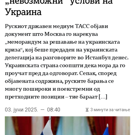
„невозможни“ услови на
Украина
Рускиот државен медиум ТАСС објави
документ што Москва го нарекува
„меморандум за решавање на украинската
криза“, кој беше предаден на украинската
делегација на разговорите во Истанбул денес.
Украинската страна соопшти дека мора да го
проучат пред да одговорат. Сепак, според
објавената содржина, руските барања се
многу пошироки и поекстремни од
претходните позиции – тие бараат […]
03. јуни 2025. — 08:40
3 минути за читање