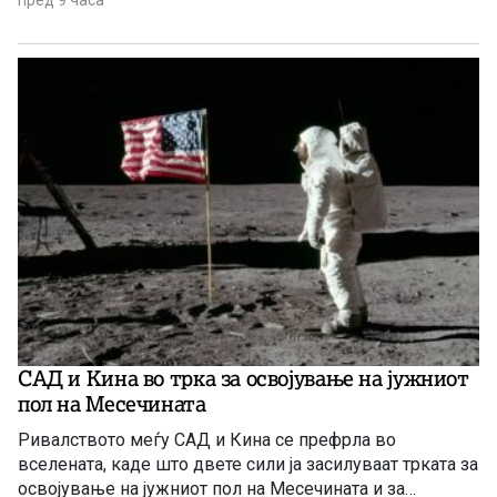
пред 9 часа
САД и Кина во трка за освојување на јужниот
пол на Месечината
Ривалството меѓу САД и Кина се префрла во
вселената, каде што двете сили ја засилуваат трката за
освојување на јужниот пол на Месечината и за