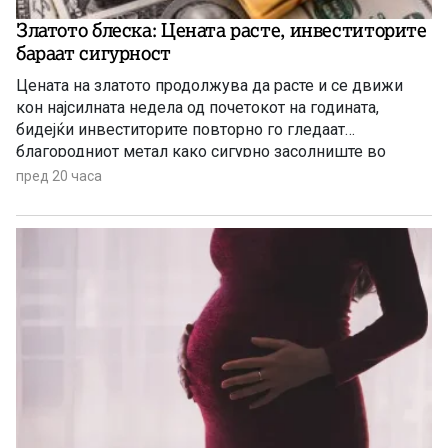
Златото блеска: Цената расте, инвеститорите
бараат сигурност
Цената на златото продолжува да расте и се движи
кон најсилната недела од почетокот на годината,
бидејќи инвеститорите повторно го гледаат
благородниот метал како сигурно засолниште во
услови на глобална економска неизвесност.
пред 20 часа