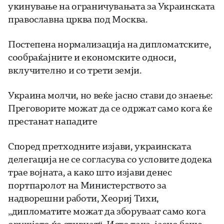
укинување на ограничувањата за Украинската
православна црква под Москва.
Постепена нормализација на дипломатските,
сообраќајните и економските односи,
вклучително и со трети земји.
Украина молчи, но веќе јасно стави до знаење:
Преговорите можат да се одржат само кога ќе
престанат нападите
Според претходните изјави, украинската
делегација не се согласува со условите додека
трае војната, а како што изјави денес
портпаролот на Министерството за
надворешни работи, Хеориј Тихи,
„дипломатите можат да зборуваат само кога
оружјето ќе стивнат“. Исто така, јасно беше