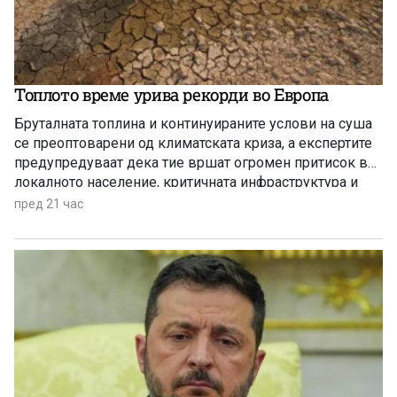
Топлото време урива рекорди во Европа
Бруталната топлина и континуираните услови на суша
се преоптоварени од климатската криза, а експертите
предупредуваат дека тие вршат огромен притисок врз
локалното население, критичната инфраструктура и
дивиот свет низ целиот регион.
пред 21 час