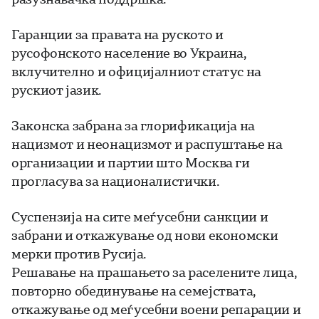
Гаранции за правата на руското и
русофонското население во Украина,
вклучително и официјалниот статус на
рускиот јазик.
Законска забрана за глорификација на
нацизмот и неонацизмот и распуштање на
организации и партии што Москва ги
прогласува за националистички.
Суспензија на сите меѓусебни санкции и
забрани и откажување од нови економски
мерки против Русија.
Решавање на прашањето за раселените лица,
повторно обединување на семејствата,
откажување од меѓусебни воени репарации и