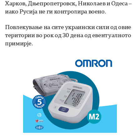
Харков, Дњепропетровск, Николаев и Одеса –
иако Русија не ги контролира воено.
Повлекување на сите украински сили од овие
територии во рок од 30 дена од евентуалното
примирје.