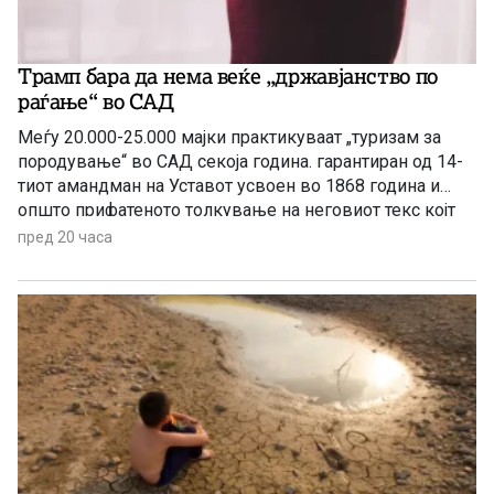
Трамп бара да нема веќе „државјанство по
раѓање“ во САД
Меѓу 20.000-25.000 мајки практикуваат „туризам за
породување“ во САД секоја година. гарантиран од 14-
тиот амандман на Уставот усвоен во 1868 година и
општо прифатеното толкување на неговиот текс којт
гарантира државјанство на речиси секој роден во САД
пред 20 часа