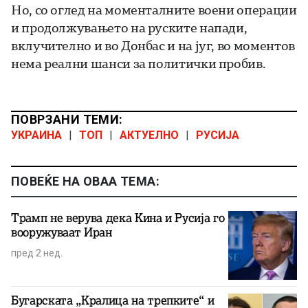
Но, со оглед на моменталните воени операции
и продолжувањето на руските напади,
вклучително и во Донбас и на југ, во моментов
нема реални шанси за политички пробив.
ПОВРЗАНИ ТЕМИ:
УКРАИНА
|
ТОП
|
АКТУЕЛНО
|
РУСИЈА
ПОВЕЌЕ НА ОВАА ТЕМА:
Трамп не верува дека Кина и Русија го
вооружуваат Иран
пред 2 нед.
Бугарската „Кралица на трепките“ и