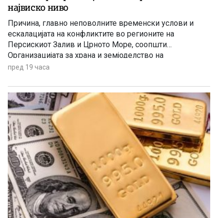
највиско ниво
Причина, главно неповолните временски услови и
ескалацијата на конфликтите во регионите на
Персискиот Залив и Црното Море, соопшти
Организацијата за храна и земјоделство на
Обединетите нации (ФАО).
пред 19 часа