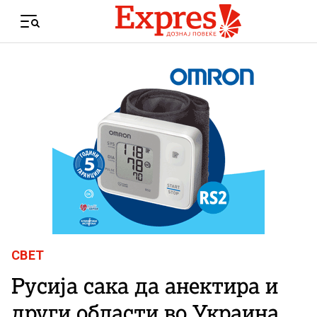
Skip to content
Menu
СВЕТ
Русија сака да анектира и
други области во Украина