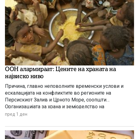
ООН алармираат: Цените на храната на
највиско ниво
Причина, главно неповолните временски услови и
ескалацијата на конфликтите во регионите на
Персискиот Залив и Црното Море, соопшти
Организацијата за храна и земјоделство на
Обединетите нации (ФАО).
пред 1 ден