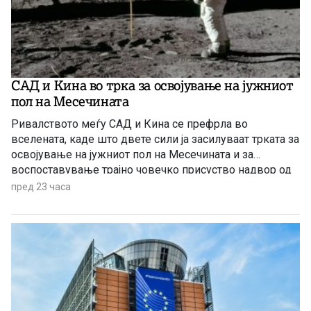
САД и Кина во трка за освојување на јужниот
пол на Месечината
Ривалството меѓу САД и Кина се префрла во
вселената, каде што двете сили ја засилуваат трката за
освојување на јужниот пол на Месечината и за
воспоставување трајно човечко присуство надвор од
Земјата.
пред 23 часа