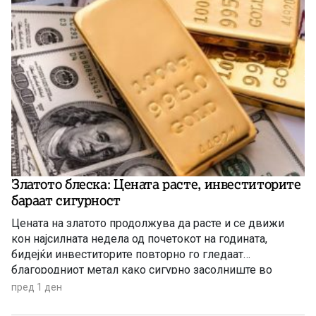
Златото блеска: Цената расте, инвеститорите
бараат сигурност
Цената на златото продолжува да расте и се движи
кон најсилната недела од почетокот на годината,
бидејќи инвеститорите повторно го гледаат
благородниот метал како сигурно засолниште во
услови на глобална економска неизвесност.
пред 1 ден