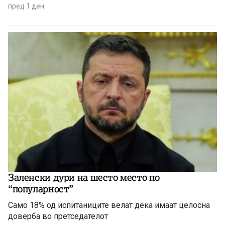
дивиот свет низ целиот регион.
пред 1 ден
Заленски дури на шесто место по
“популарност”
Само 18% од испитаниците велат дека имаат целосна
доверба во претседателот