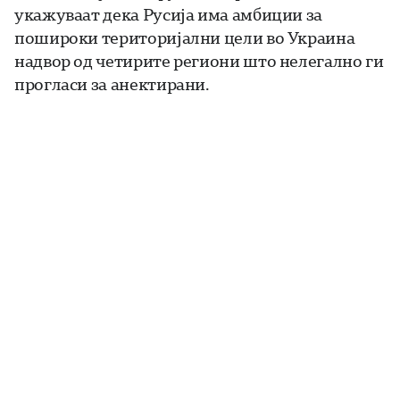
укажуваат дека Русија има амбиции за
пошироки територијални цели во Украина
надвор од четирите региони што нелегално ги
прогласи за анектирани.