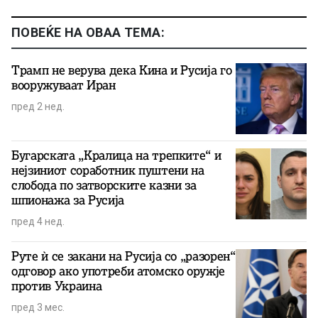
ПОВЕЌЕ НА ОВАА ТЕМА:
Трамп не верува дека Кина и Русија го
вооружуваат Иран
пред 2 нед.
Бугарската „Кралица на трепките“ и
нејзиниот соработник пуштени на
слобода по затворските казни за
шпионажа за Русија
пред 4 нед.
Руте ѝ се закани на Русија со „разорен“
одговор ако употреби атомско оружје
против Украина
пред 3 мес.