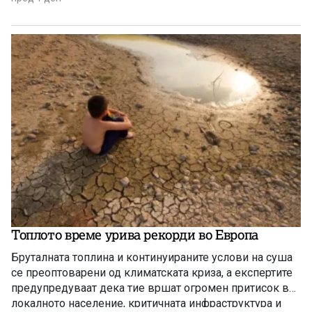
Топлото време урива рекорди во Европа
Бруталната топлина и континуираните услови на суша
се преоптоварени од климатската криза, а експертите
предупредуваат дека тие вршат огромен притисок врз
локалното население, критичната инфраструктура и