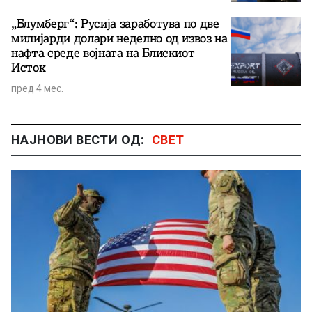
„Блумберг“: Русија заработува по две
милијарди долари неделно од извоз на
нафта среде војната на Блискиот
Исток
пред 4 мес.
НАЈНОВИ ВЕСТИ ОД:
СВЕТ