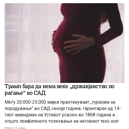
Трамп бара да нема веќе „државјанство по
раѓање“ во САД
Меѓу 20.000-25.000 мајки практикуваат „туризам за
породување“ во САД секоја година. гарантиран од 14-
тиот амандман на Уставот усвоен во 1868 година и
општо прифатеното толкување на неговиот текс којт
гарантира државјанство на речиси секој роден во САД
пред 1 ден