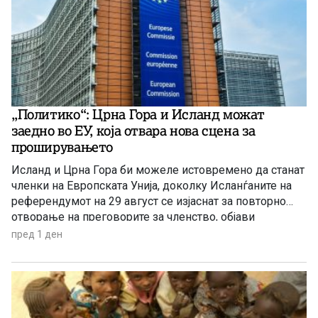
„Политико“: Црна Гора и Исланд можат
заедно во ЕУ, која отвара нова сцена за
проширувањето
Исланд и Црна Гора би можеле истовремено да станат
членки на Европската Унија, доколку Исланѓаните на
референдумот на 29 август се изјаснат за повторно
отворање на преговорите за членство, објави
„Политико“, повикувајќи се на европски претставници
пред 1 ден
и дипломати.