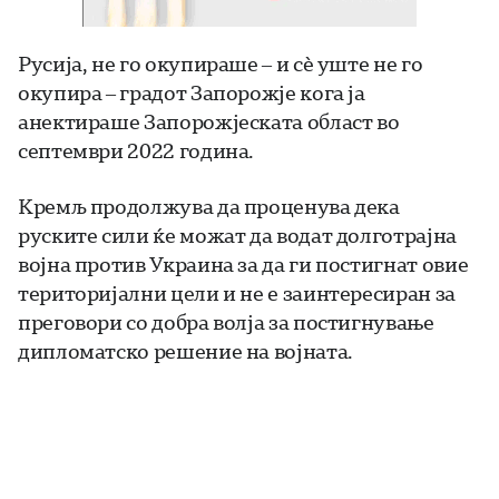
Русија, не го окупираше – и сè уште не го
окупира – градот Запорожје кога ја
анектираше Запорожјеската област во
септември 2022 година.
Кремљ продолжува да проценува дека
руските сили ќе можат да водат долготрајна
војна против Украина за да ги постигнат овие
територијални цели и не е заинтересиран за
преговори со добра волја за постигнување
дипломатско решение на војната.