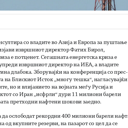
нсултира со владите во Азија и Европа за пуштање
 изјави извршниот директор Фатих Бирол,
иза е потценет. Сегашната енергетска криза е
упреди извршниот директор на ИЕА, а владите
ина длабока. Зборувајќи на конференција со прес-
та на Блискиот Исток „многу тешка“, нагласувајќи
е, но и влијанието на војната меѓу Русија и
ликтот со Иран „исфрли“ дури 11 милиони барели
двата претходни нафтени шокови заедно.
а да ослободат рекордни 400 милиони барели нафт
а од вкупните резерви, на пазарот со цел да се