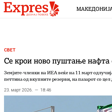
Skip to content
МАКЕДОНИЈ
СВЕТ
Се крои ново пуштање нафта о
Земјите-членки на ИЕА веќе на 11 март одлучиј
петтина од вкупните резерви, на пазарот со цел
23. март 2026. — 18:46