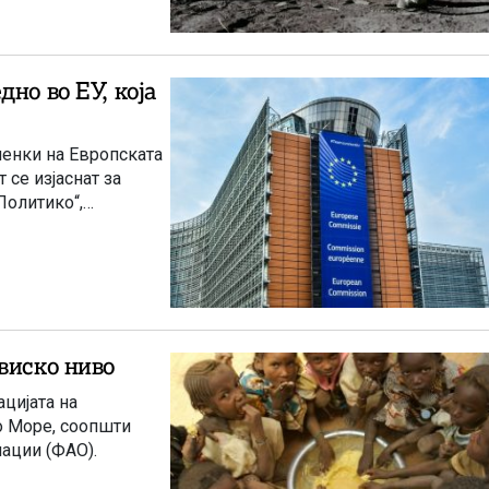
но во ЕУ, која
ленки на Европската
 се изјаснат за
Политико“,
виско ниво
цијата на
о Море, соопшти
нации (ФАО).