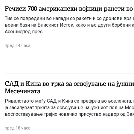
Речиси 700 американски војници ранети во 
Тие се повредени во напади со ракети и со дронови врз
воени бази на Блискиот Исток, како и во други борбени 
Асошиејтед прес
пред 14 часа
САД и Кина во трка за освојување на јужни
Месечината
Ривалството меѓу САД и Кина се префрла во вселената, 
ја засилуваат трката за освојување на јужниот пол на Мес
воспоставување трајно човечко присуство надвор од Зем
пред 18 часа