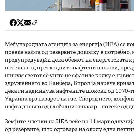
Меѓународната агенција за енергија (ИЕА) се ко
повеќе нафта од резервите доколку е потребно,
предупредувајќи дека обемот на енергетската кр
потешка од претходните нафтени шокови, пред
ширум светот сè уште не сфатиле колку е навист
здружението во Канбера, Бирол ја нарече криза
дека ги надминува нафтените шокови од 1970-тит
Украина врз пазарот на гас. Според него, конф
нафта дневно од глобалниот пазар – повеќе од 
Земјите-членки на ИЕА веќе на 11 март одлучиј
од резервите, што одговара на околу една петтин