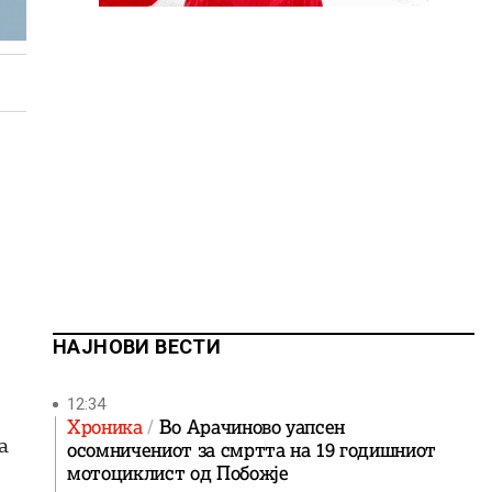
НАЈНОВИ ВЕСТИ
12:34
Хроника
Во Арачиново уапсен
а
осомничениот за смртта на 19 годишниот
мотоциклист од Побожје