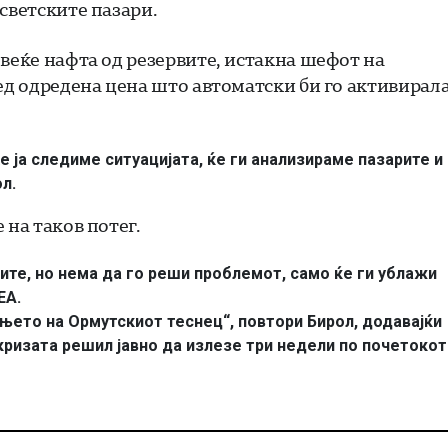
светските пазари.
веќе нафта од резервите, истакна шефот на
ед одредена цена што автоматски би го активирал
е ја следиме ситуацијата, ќе ги анализираме пазарите и
л.
 на таков потег.
ите, но нема да го реши проблемот, само ќе ги ублажи
ЕА.
ето на Ормутскиот теснец“, повтори Бирол, додавајќи
ризата решил јавно да излезе три недели по почетокот