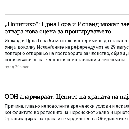
„Политико“: Црна Гора и Исланд можат заед
отвара нова сцена за проширувањето
Исланд и Црна Гора би можеле истовремено да станат ч
Унија, доколку Исланѓаните на референдумот на 29 август
повторно отворање на преговорите за членство, објави „
повикувајќи се на европски претставници и дипломати.
пред 20 часа
ООН алармираат: Цените на храната на нај
Причина, главно неповолните временски услови и ескала
конфликтите во регионите на Персискиот Залив и Црнот
Организацијата за храна и земјоделство на Обединетите 