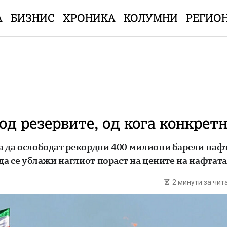
А
БИЗНИС
ХРОНИКА
КОЛУМНИ
РЕГИО
д резервите, од кога конкретн
а да ослободат рекордни 400 милиони барели нафт
 да се ублажи наглиот пораст на цените на нафтата
2 минути за чи