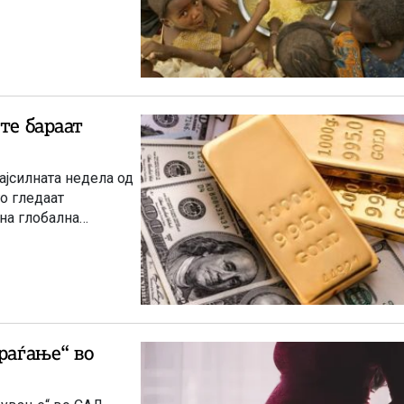
те бараат
ајсилната недела од
го гледаат
на глобална
раѓање“ во