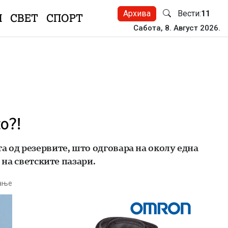
Архива
Вести:
11
Н
СВЕТ
СПОРТ
Сабота, 8. Август 2026.
о?!
а од резервите, што одговара на околу една
 на светските пазари.
тање