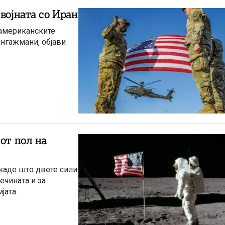
војната со Иран
 американските
ангажмани, објави
от пол на
каде што двете сили
ечината и за
јата.