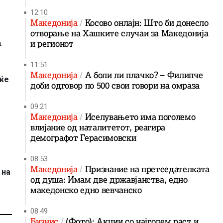
12:10
Македонија
Косово онлајн: Што би донесло
отворање на Хашките случаи за Македонија
а
и регионот
11:51
Македонија
А боли ли плачко? – Филипче
 ќе
доби одговор по 500 свои говори на омраза
09:21
Македонија
Иселувањето има поголемо
влијание од наталитетот, реагира
демографот Герасимовски
08:53
Македонија
Признание на претседателката
 на
од душа: Имам две државјанства, едно
македонско едно вевчанско
08:49
Бизнис
(Фото): Акции со најголем раст и