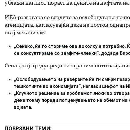
ублажи наглиот пораст на цените на нафтата на 
ИЕА разговара со владите за ослободување на по
агенцијата, нагласувајќи дека не постои однапр
овој механизам.
„Секако, ќе го сториме ова доколку е потребно. Ќ
се консултираме со земјите-членки“, додаде Биро
Сепак, тој предупреди на ограниченото влијание
„Ослободувањето на резервите ќе ги смири пазар
тешкотиите во економијата“, нагласи шефот на И
„Клучното решение за проблемот лежи во отворањ
дека токму поради потценувањето на обемот на к
војната.
ПОВРЗАНИ ТЕМИ: