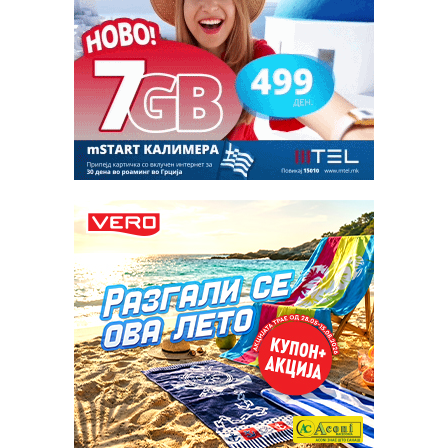
владеат норми најдиректно спротивни на нив. Но да не
дозволиме тоа да ни стане прифатливо и вообичаено.
Да не се сообразуваме со овој свет, туку нашиот
живот во светот да го сообразиме со Христовите
заповеди – порачува меѓу другото поглаварот на
МПЦ-ОА во Божикното послание.