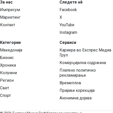
За нас
Следете нѐ
Импресум
Facebook
Маркетинг
X
Контакт
YouTube
Instagram
Категории
Сервиси
Македонија
Кариера во Експрес Медиа
Груп
Бизнис
Комерцијална содржина
Хроника
Платено политичко
Колумни
рекламирање
Регион
Времеплов
Свет
Пријави корекција
Спорт
Анонимна дојава