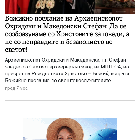
Божиќно послание на Архиепископот
Охридски и Македонски Стефан: Да се
сообразуваме со Христовите заповеди, а
не со неправдите и безаконието во
светот!
Архиепископот Охридски и Македонски, г.г. Стефан
заедно со Светиот архиерејски синод на МПЦ-ОА, во
пресрет на Рождеството Христово – Божиќ, испрати
Божиќно послание до свештенослужителите,
монаштвото и до сите чеда на Македонската
пред 7 мес.
православна црква со порака да постапуваме
правилно, совесно и добродушно на местото каде што
Господ нè поставил, да не се обесхрабруваме, туку да
истраеме, дури и доколку ни се чини дека она што го
правиме е мало и безначајно. „ Живееме во свет во
којшто има неправди и беззаконие, каде што не само
што не се почитуваат Христовите заповеди, туку и