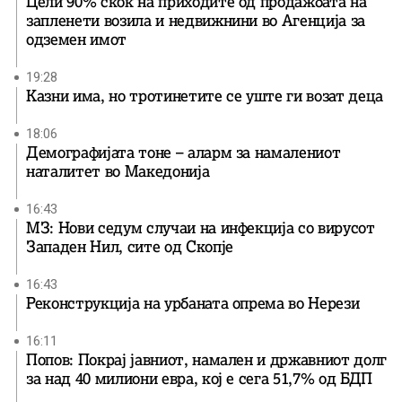
Цели 90% скок на приходите од продажбата на
запленети возила и недвижнини во Агенција за
одземен имот
19:28
Казни има, но тротинетите се уште ги возат деца
18:06
Демографијата тоне – аларм за намалениот
наталитет во Македонија
16:43
МЗ: Нови седум случаи на инфекција со вирусот
Западен Нил, сите од Скопје
16:43
Реконструкција на урбаната опрема во Нерези
16:11
Попов: Покрај јавниот, намален и државниот долг
за над 40 милиони евра, кој e сега 51,7% од БДП