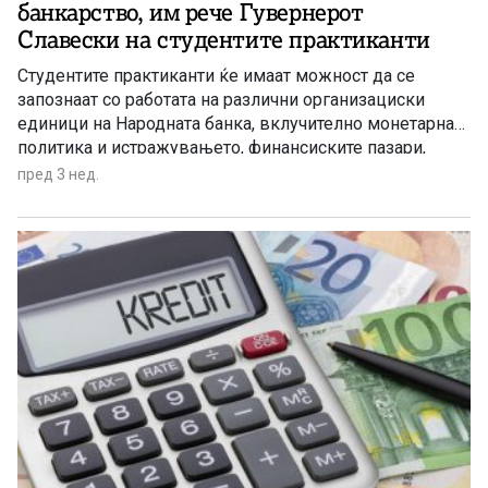
банкарство, им рече Гувернерот
Славески на студентите практиканти
Студентите практиканти ќе имаат можност да се
запознаат со работата на различни организациски
единици на Народната банка, вклучително монетарната
политика и истражувањето, финансиските пазари,
статистиката, информатичката технологија, правните
пред 3 нед.
работи и трезорското работење, стекнувајќи поширока
слика за функционирањето на една современа
централна банка.