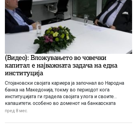
(Видео): Вложувањето во човечки
капитал е најважната задача на една
институција
Стојановски својата кариера ја започнал во Народна
банка на Македонија, токму во периодот кога
институцијата ги градела својата улога и своите
капацитети, особено во доменот на банкарската
супервизија. Во Народна банка поминува 13 години
пред 8 мес.
напредувајќи низ различни работни позиции, сè до
функцијата генерален менаџер на Дирекцијата за
супервизија, регулатива и финансиска стабилност.