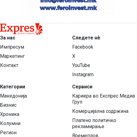
За нас
Следете нѐ
Импресум
Facebook
Маркетинг
X
Контакт
YouTube
Instagram
Категории
Сервиси
Македонија
Кариера во Експрес Медиа
Груп
Бизнис
Комерцијална содржина
Хроника
Платено политичко
Колумни
рекламирање
Регион
Времеплов