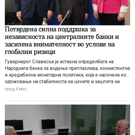
Потврдена силна поддршка за
независноста на централните банки и
засилена внимателност во услови на
глобални ризици
Гувернерот Славески ја истакна определбата на
Народната банка за водење претпазлива, конзистентна
и кредибилна монетарна политика, која е насочена кон
одржување на стабилноста на цените и заштита на
финансиската стабилност во услови на засилена
пред 4 мес.
глобална волатилност и неизвесност.