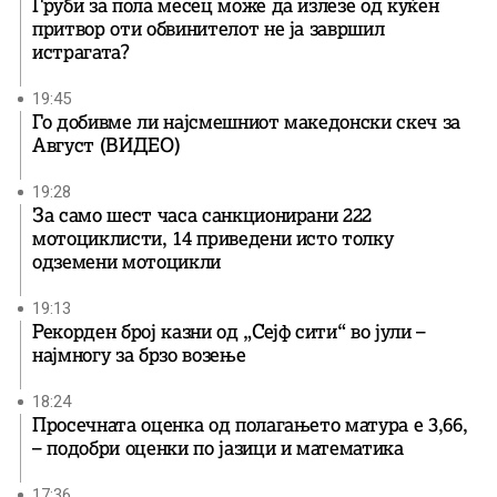
Груби за пола месец може да излезе од куќен
притвор оти обвинителот не ја завршил
истрагата?
19:45
Го добивме ли најсмешниот македонски скеч за
Август (ВИДЕО)
19:28
За само шест часа санкционирани 222
мотоциклисти, 14 приведени исто толку
одземени мотоцикли
19:13
Рекорден број казни од „Сејф сити“ во јули –
најмногу за брзо возење
18:24
Просечната оценка од полагањето матура е 3,66,
– подобри оценки по јазици и математика
17:36