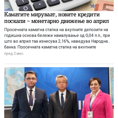
Каматите мируваат, новите кредити
поскапи – монетарно движење во април
Просечната каматна стапка на вкупните депозити на
годишна основа бележи намалување од 0,04 п.п., при
што во април таа изнесува 2,16%, наведува Народна
банка. Просечната каматна стапка на вкупните
кредити, во април 2026 година, изнесува 4,70% и е
пред 2 мес.
непроменета во однос на претходниот месец, додека
на годишна основа оствари пад од 0,41 п.п. Просечната
каматна стапка на вкупните депозити бележи месечно
и годишно намалување од 0,02 п.п. и 0,04 п.п.,
соодветно и изнесува 2,16%.