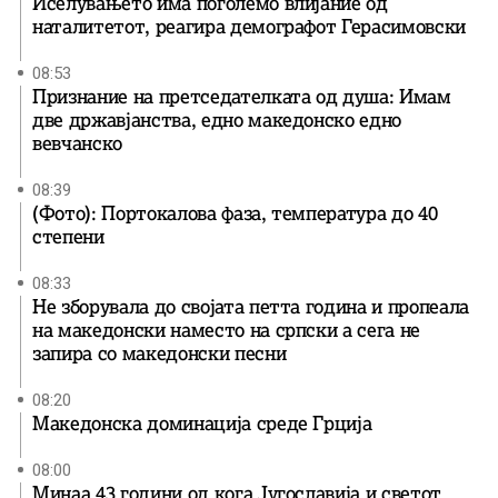
Иселувањето има поголемо влијание од
наталитетот, реагира демографот Герасимовски
08:53
Признание на претседателката од душа: Имам
две државјанства, едно македонско едно
вевчанско
08:39
(Фото): Портокалова фаза, температура до 40
степени
08:33
Не зборувала до својата петта година и пропеала
на македонски наместо на српски а сега не
запира со македонски песни
08:20
Македонска доминација среде Грција
08:00
Минаа 43 години од кога Југославија и светот