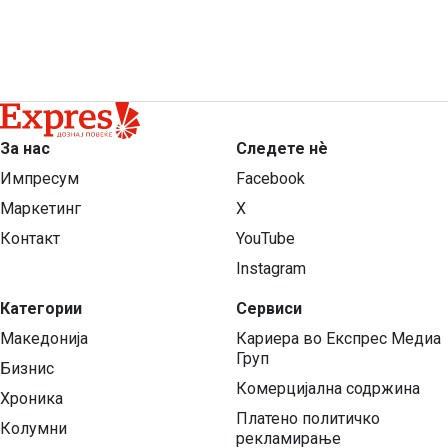
За нас
Следете нѐ
Импресум
Facebook
Маркетинг
X
Контакт
YouTube
Instagram
Категории
Сервиси
Македонија
Кариера во Експрес Медиа
Груп
Бизнис
Комерцијална содржина
Хроника
Платено политичко
Колумни
рекламирање