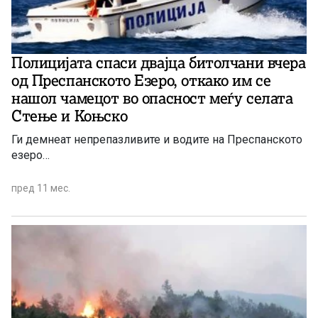
Полицијата спаси двајца битолчани вчера
од Преспанското Езеро, откако им се
нашол чамецот во опасност меѓу селата
Стење и Коњско
Ги демнеат непрепазливите и водите на Преспанското
езеро…
пред 11 мес.