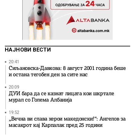
НАЈНОВИ ВЕСТИ
20:41
Сиљановска-Давкова: 8 август 2001 година беше
и остана тегобен ден за сите нас
20:09
ДУИ бара да се казнат лицата кои шкртале
мурал со Голема Албанија
19:52
„Вечна ви слава херои македонски!“: Ангелов за
масакрот кај Карпалак пред 25 години