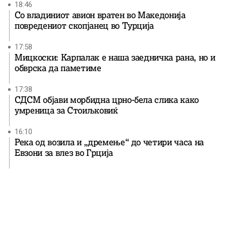
18:46
Со владиниот авион вратен во Македонија
повредениот скопјанец во Турција
17:58
Мицкоски: Карпалак е наша заедничка рана, но и
обврска да паметиме
17:38
СДСМ објави морбидна црно-бела слика како
умреница за Стоиљковиќ
16:10
Река од возила и „дремење“ до четири часа на
Евзони за влез во Грција