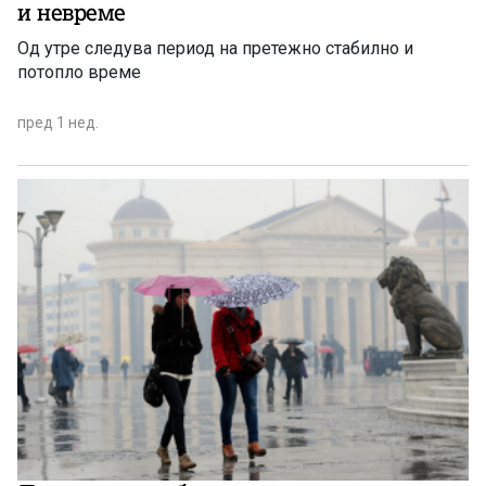
и невреме
Од утре следува период на претежно стабилно и
потопло време
пред 1 нед.