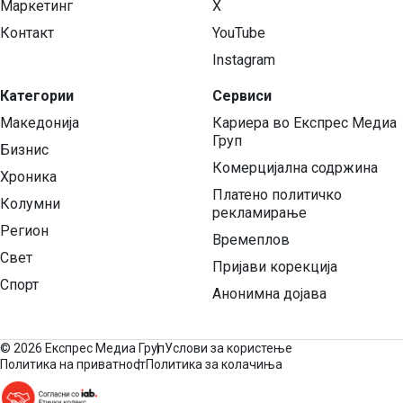
Маркетинг
X
Контакт
YouTube
Instagram
Категории
Сервиси
Македонија
Кариера во Експрес Медиа
Груп
Бизнис
Комерцијална содржина
Хроника
Платено политичко
Колумни
рекламирање
Регион
Времеплов
Свет
Пријави корекција
Спорт
Анонимна дојава
©
2026 Експрес Медиа Груп
Услови за користење
Политика на приватност
Политика за колачиња