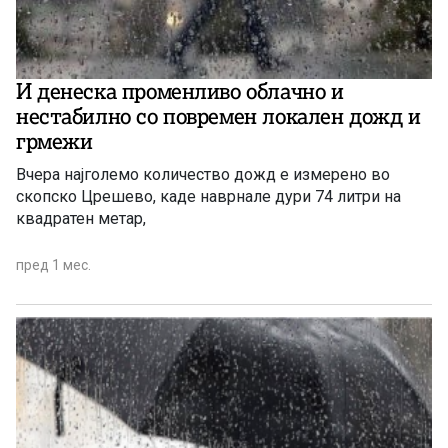
И денеска променливо облачно и
нестабилно со повремен локален дожд и
грмежи
Вчера најголемо количество дожд е измерено во
скопско Црешево, каде наврнале дури 74 литри на
квадратен метар,
пред 1 мес.