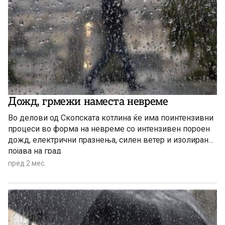
Дожд, грмежи наместа невреме
Во делови од Скопската котлина ќе има поинтензивни
процеси во форма на невреме со интензивен пороен
дожд, електрични празнења, силен ветер и изолирана
појава на град
пред 2 мес.