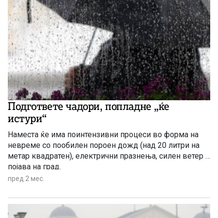
Подгответе чадори, попладне „ќе
истури“
Наместа ќе има поинтензивни процеси во форма на
невреме со пообилен пороен дожд (над 20 литри на
метар квадратен), електрични празнења, силен ветер и
појава на град.
пред 2 мес.