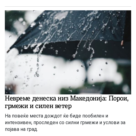
Невреме денеска низ Македонија: Порои,
грмежи и силен ветер
На повеќе места дождот ќе биде пообилен и
интензивен, проследен со силни грмежи и услови за
појава на град.