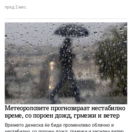
пред 2 мес.
Метеоролозите прогнозираат нестабилно
време, со пороен дожд, грмежи и ветер
Времето денеска ќе биде променливо облачно и
нестабилно, со пороен дожд, грмежи и засилен ветер