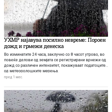
УХМР најавува посилно невреме: Пороен
дожд и грмежи денеска
Во изминатите 24 часа, заклучно со 8 часот утрово, во
повеќе делови од земјата се регистрирани врнежи од
дожд со различен интензитет, покажуваат податоците
од метеоролошките мерења.
пред 1 мес.