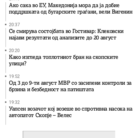
Ако сака во ЕУ, Македонија мора да ја добие
поддршката од бугарските граѓани, вели Вигенин
20:37
Се смирува состојбата во Гостивар: Клековски
најави резултати од анализите до 20 август
20:20
Како изгледа топлотниот бран на скопските
улици?
19:52
Од 3 до 9-ти август МВР со засилени контроли за
брзина и безбедност на патиштата
19:32
Уапсен возачот кој возеше во спротивна насока на
автопатот Скопје – Велес