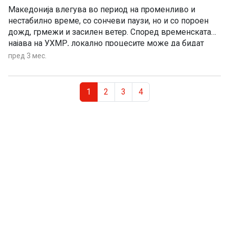
Македонија влегува во период на променливо и
нестабилно време, со сончеви паузи, но и со пороен
дожд, грмежи и засилен ветер. Според временската
најава на УХМР, локално процесите може да бидат
поинтензивни, со пообилен пороен дожд од над 20
пред 3 мес.
литри на квадратен метар, грмежи и силен ветер над
60 километри на час. Нестабилноста ќе се прошири на
Page navigation
повеќе места кон петок и за време на викендот.
Current Page
Page
Page
Page
1
2
3
4