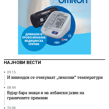
НАЈНОВИ ВЕСТИ
09:15
И викендов се очекуваат „пеколни“ температури
08:44
Бујар бара знаци и на албански јазик на
граничните премини
20:08