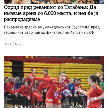
Охрид пред реваншот со Татабања: Да
имавме арена со 6.000 места, и неа ќе ја
распродадевме
Ракометна треска во „македонскиот Ерусалим“ пред
утрешниот втор чин од финалето на Купот на ЕХФ
пред 2 мес.