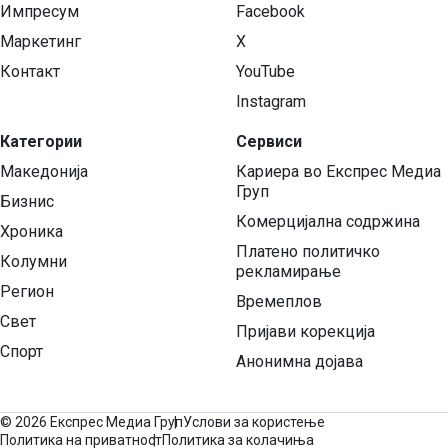
Импресум
Facebook
Маркетинг
X
Контакт
YouTube
Instagram
Категории
Сервиси
Македонија
Кариера во Експрес Медиа
Груп
Бизнис
Комерцијална содржина
Хроника
Платено политичко
Колумни
рекламирање
Регион
Времеплов
Свет
Пријави корекција
Спорт
Анонимна дојава
©
2026 Експрес Медиа Груп
Услови за користење
Политика на приватност
Политика за колачиња