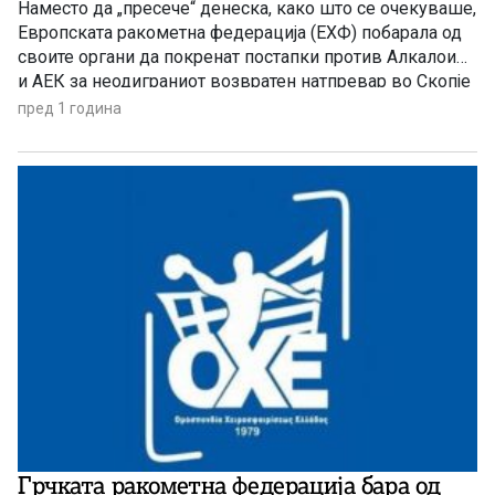
Наместо да „пресече“ денеска, како што се очекуваше,
Европската ракометна федерација (ЕХФ) побарала од
своите органи да покренат постапки против Алкалоид
и АЕК за неодиграниот возвратен натпревар во Скопје
од финалето на Европскиот куп, не соопштувајќи
пред 1 година
ништо околу најважното – резултатот?! „Европската
ракометна федерација во вторник им ги предаде сите
релевантни информации што ги поседува […]
Грчката ракометна федерација бара од