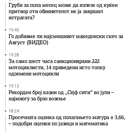
Груби за пола месец може да излезе од куќен
притвор оти обвинителот не ја завршил
истрагата?
19:45
Го добивме ли најсмешниот македонски скеч за
Август (ВИДЕО)
19:28
За само шест часа санкционирани 222
мотоциклисти, 14 приведени исто толку
одземени мотоцикли
19:13
Рекорден број казни од „Сејф сити“ во јули –
најмногу за брзо возење
18:24
Просечната оценка од полагањето матура е 3,66,
– подобри оценки по јазици и математика