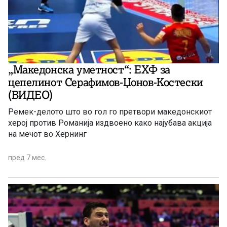
„Македонска уметност“: ЕХФ за
цепелинот Серафимов-Џонов-Костески
(ВИДЕО)
Ремек-делото што во гол го претвори македонскиот
херој против Романија издвоено како најубава акција
на мечот во Хернинг
пред 7 мес.