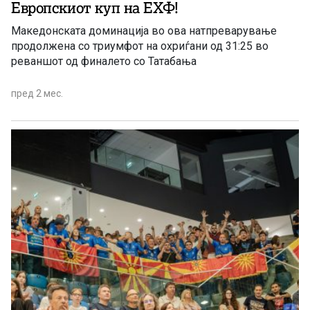
Европскиот куп на ЕХФ!
Македонската доминација во ова натпреварување
продолжена со триумфот на охриѓани од 31:25 во
реваншот од финалето со Татабања
пред 2 мес.