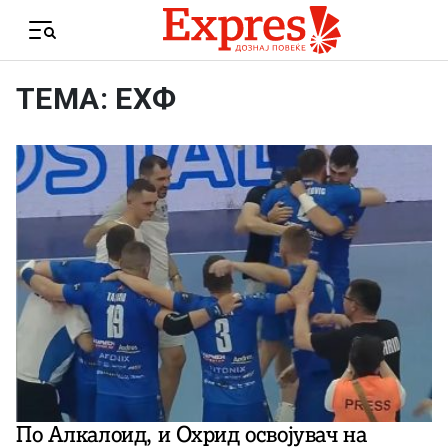
Skip to content
Menu
ТЕМА: ЕХФ
По Алкалоид, и Охрид освојувач на