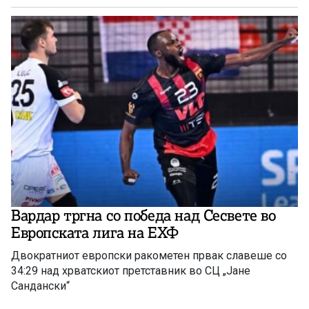
Вардар тргна со победа над Сесвете во
Европската лига на ЕХФ
Двократниот европски ракометен првак славеше со
34:29 над хрватскиот претставник во СЦ „Јане
Сандански“