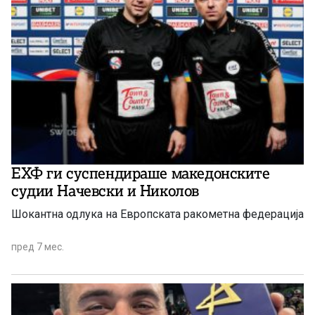
ЕХФ ги суспендираше македонските
судии Начевски и Николов
Шокантна одлука на Европската ракометна федерација
пред 7 мес.