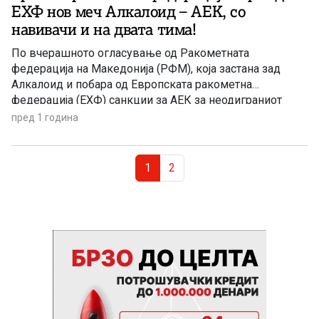
ЕХФ нов меч Алкалоид – АЕК, со
навивачи и на двата тима!
По вчерашното огласување од Ракометната
федерација на Македонија (РФМ), која застана зад
Алкалоид и побара од Европската ракометна
федерација (ЕХФ) санкции за АЕК за неодиграниот
возвратен натпревар од финалето на Европскиот куп
пред 1 година
во Скопје, денеска Грчката ракометна федерација
(ОХЕ) побара нов меч со присуство на навивачи на
Page navigation
двата тима. Обраќањето од ОХЕ до претседателот на
Current Page
Page
1
2
[…]