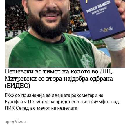
Пешевски во тимот на колото во ЛШ,
Митревски со втора најдобра одбрана
(ВИДЕО)
ЕХФ со признанија за двајцата ракометари на
Еурофарм Пелистер за придонесот во триумфот над
ПИК Сегед во мечот на неделата
пред 9 мес.