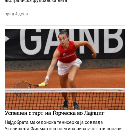
австралиска фудбалска лига
пред 4 дена
Успешен старт на Ѓорческа во Лајпциг
Најдобрата македонска тенисерка ја совлада
Украинката Фирман и ја прекина низата од три порази