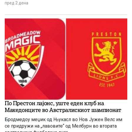
пред 2 дена
По Престон лајонс, уште еден клуб на
Македонците во Австралискиот шампионат
Бродмедоу меџик од Њукасл во Нов Јужен Велс им
се придружи на „лавовите“ од Мелбурн во втората