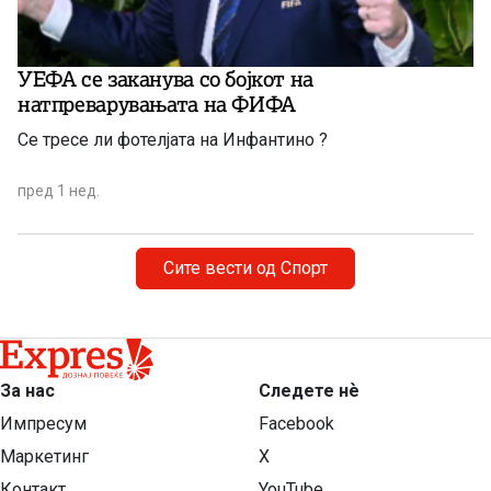
УЕФА се заканува со бојкот на
натпреварувањата на ФИФА
Се тресе ли фотелјата на Инфантино ?
пред 1 нед.
Сите вести од Спорт
За нас
Следете нѐ
Импресум
Facebook
Маркетинг
X
Контакт
YouTube