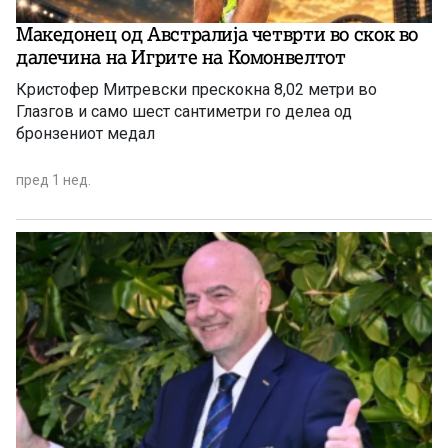
Македонец од Австралија четврти во скок во
далечина на Игрите на Комонвелтот
Кристофер Митревски прескокна 8,02 метри во
Глазгов и само шест сантиметри го делеа од
бронзениот медал
пред 1 нед.