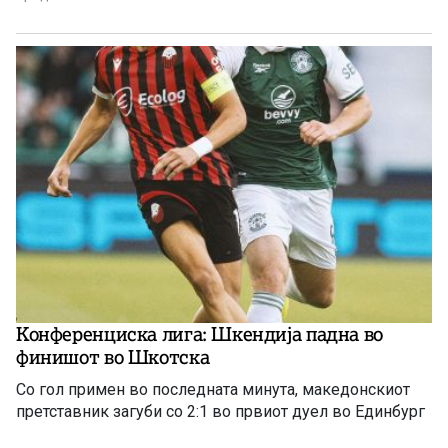
Конференциска лига: Шкендија падна во
финишот во Шкотска
Со гол примен во последната минута, македонскиот
претставник загуби со 2:1 во првиот дуел во Единбург