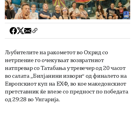
Љубителите на ракометот во Охрид со
нетрпение го очекуваат возвратниот
натпревар со Татабања утревечер од 20 часот
во салата „Билјанини извори“ од финалето на
Европскиот куп на ЕХФ, во кое македонскиот
претставник ќе влезе со предност по победата
од 29:28 во Унгарија.