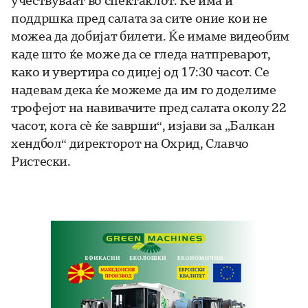
учествуваат во спектаклот. Ќе има и
поддршка пред салата за сите оние кои не
можеа да добијат билети. Ќе имаме видеобим
каде што ќе може да се гледа натпреварот,
како и увертира со диџеј од 17:30 часот. Се
надевам дека ќе можеме да им го доделиме
трофејот на навивачите пред салата околу 22
часот, кога сè ќе заврши“, изјави за „Балкан
хендбол“ директорот на Охрид, Славчо
Ристески.