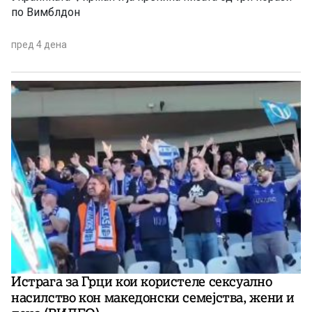
по Вимблдон
пред 4 дена
Истрага за Грци кои користеле сексуално
насилство кон македонски семејства, жени и