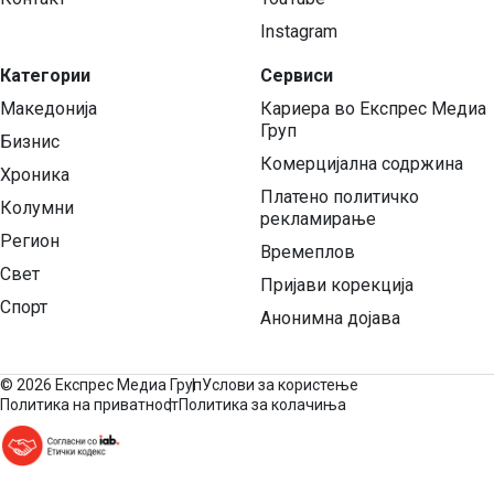
Instagram
Категории
Сервиси
Македонија
Кариера во Експрес Медиа
Груп
Бизнис
Комерцијална содржина
Хроника
Платено политичко
Колумни
рекламирање
Регион
Времеплов
Свет
Пријави корекција
Спорт
Анонимна дојава
©
2026 Експрес Медиа Груп
Услови за користење
Политика на приватност
Политика за колачиња