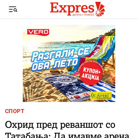
Skip to content
Menu
СПОРТ
Охрид пред реваншот со
Татабања: Да имавме арена