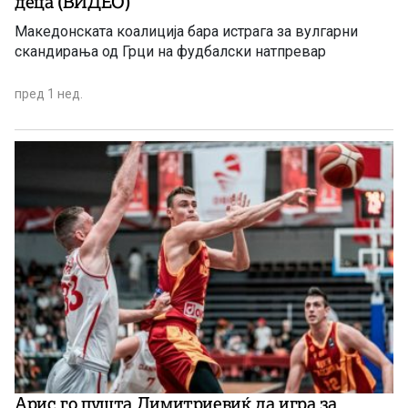
деца (ВИДЕО)
Македонската коалиција бара истрага за вулгарни
скандирања од Грци на фудбалски натпревар
пред 1 нед.
Арис го пушта Димитриевиќ да игра за