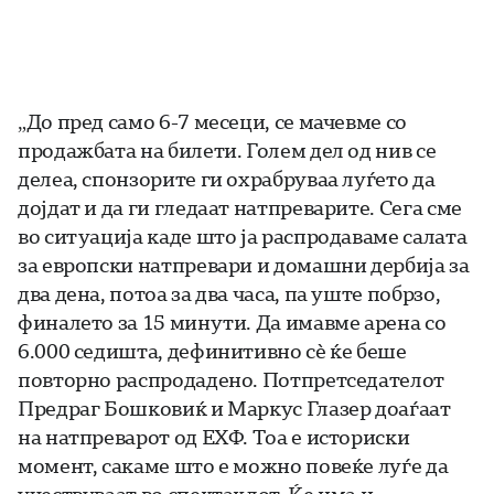
„До пред само 6-7 месеци, се мачевме со
продажбата на билети. Голем дел од нив се
делеа, спонзорите ги охрабруваа луѓето да
дојдат и да ги гледаат натпреварите. Сега сме
во ситуација каде што ја распродаваме салата
за европски натпревари и домашни дербија за
два дена, потоа за два часа, па уште побрзо,
финалето за 15 минути. Да имавме арена со
6.000 седишта, дефинитивно сè ќе беше
повторно распродадено. Потпретседателот
Предраг Бошковиќ и Маркус Глазер доаѓаат
на натпреварот од ЕХФ. Тоа е историски
момент, сакаме што е можно повеќе луѓе да