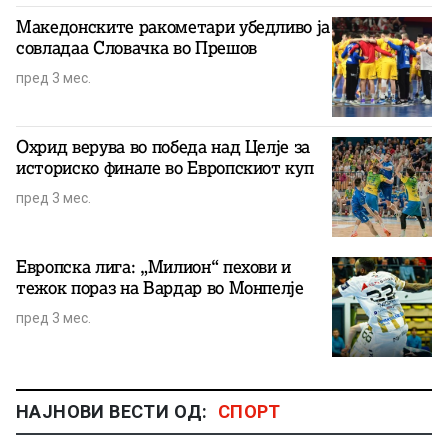
Македонските ракометари убедливо ја
совладаа Словачка во Прешов
пред 3 мес.
Охрид верува во победа над Целје за
историско финале во Европскиот куп
пред 3 мес.
Европска лига: „Милион“ пехови и
тежок пораз на Вардар во Монпелје
пред 3 мес.
НАЈНОВИ ВЕСТИ ОД:
СПОРТ