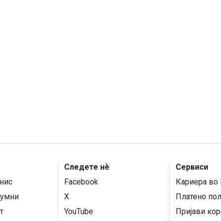
Следете нѐ
Сервиси
нис
Facebook
Кариера во 
умни
X
Платено по
т
YouTube
Пријави кор