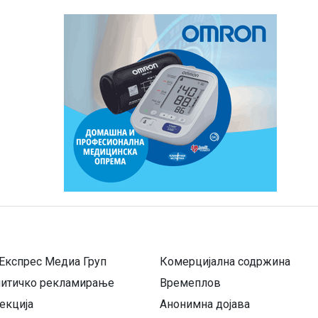
Експрес Медиа Груп
Комерцијална содржина
литичко рекламирање
Времеплов
екција
Анонимна дојава