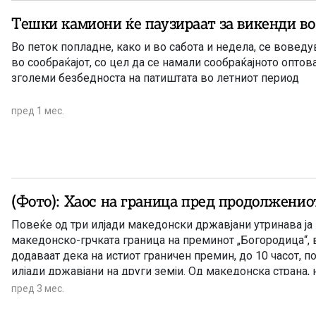
Тешки камиони ќе паузираат за викенди во 
Во петок попладне, како и во сабота и недела, се вовед
во сообраќајот, со цел да се намали сообраќајното оптов
зголеми безбедноста на патиштата во летниот период
пред 1 мес.
(Фото): Хаос на граница пред продолженио
Повеќе од три илјади македонски државјани утринава ја
македонско-грчката граница на преминот „Богородица“, 
додаваат дека на истиот граничен премин, до 10 часот, 
илјади државјани на други земји. Од македонска страна,
застој на граничните премини на југоисточниот дел од зе
пред 3 мес.
се преземни мерки со ставање на функција на сите човеч