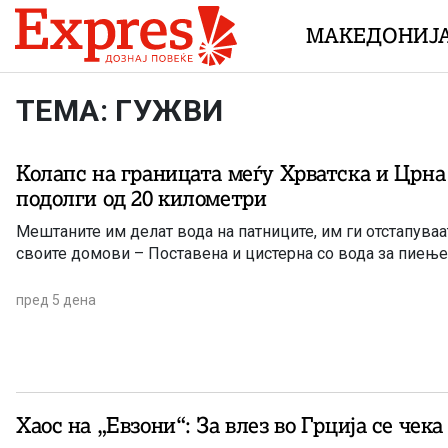
Skip to content
МАКЕДОНИЈ
ТЕМА: ГУЖВИ
Колапс на границата меѓу Хрватска и Црна
подолги од 20 километри
Mештаните им делат вода на патниците, им ги отстапуваа
своите домови – Поставена и цистерна со вода за пиење
пред 5 дена
Хаос на „Евзони“: За влез во Грција се чека