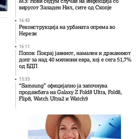
МЗ: Нови седум случаи на инфекција со
вирусот Западен Нил, сите од Скопје
16:43
Реконструкција на урбаната опрема во
Нерези
16:11
Попов: Покрај јавниот, намален и државниот
долг за над 40 милиони евра, кој e сега 51,7%
од БДП
15:35
“Samsung” официјално ја започнува
продажбата на Galaxy Z Fold8 Ultra, Fold8,
Flip8, Watch Ultra2 и Watch9