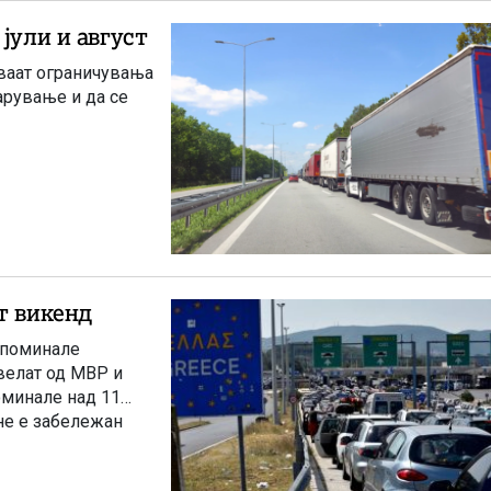
јули и август
уваат ограничувања
арување и да се
т викенд
 поминале
велат од МВР и
поминале над 11
 не е забележан
мјата и додаваат дека
ки и технички