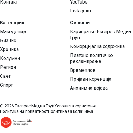
Контакт
YouTube
Instagram
Категории
Сервиси
Македонија
Кариера во Експрес Медиа
Груп
Бизнис
Комерцијална содржина
Хроника
Платено политичко
Колумни
рекламирање
Регион
Времеплов
Свет
Пријави корекција
Спорт
Анонимна дојава
©
2026 Експрес Медиа Груп
Услови за користење
Политика на приватност
Политика за колачиња