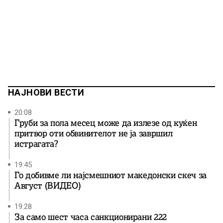
НАЈНОВИ ВЕСТИ
20:08
Груби за пола месец може да излезе од куќен
притвор оти обвинителот не ја завршил
истрагата?
19:45
Го добивме ли најсмешниот македонски скеч за
Август (ВИДЕО)
19:28
За само шест часа санкционирани 222