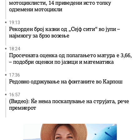
мотоциклисти, 14 приведени исто толку
одземени мотоцикли
19:13
Рекорден број казни од „Сејф сити“ во јули –
најмногу за брзо возење
18:24
Просечната оценка од полагањето матура е 3,66,
– подобри оценки по јазици и математика
17:36
Редовно одржување на фонтаните во Карпош
16:57
(Видео): Ќе нема поскапување на струјата, рече
премиерот