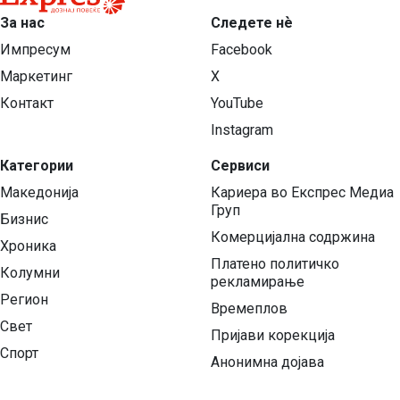
За нас
Следете нѐ
Импресум
Facebook
Маркетинг
X
Контакт
YouTube
Instagram
Категории
Сервиси
Македонија
Кариера во Експрес Медиа
Груп
Бизнис
Комерцијална содржина
Хроника
Платено политичко
Колумни
рекламирање
Регион
Времеплов
Свет
Пријави корекција
Спорт
Анонимна дојава