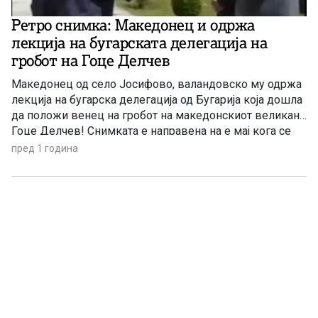
Ретро снимка: Македонец и одржа
лекција на бугарската делегација на
гробот на Гоце Делчев
Македонец од село Јосифово, валандовско му одржа
лекција на бугарска делегација од Бугарија која дошла
да положи венец на гробот на македонскиот великан,
Гоце Делчев! Снимката е направена на е мај кога се
одбележува Денот кога е убиен македонскиот
пред 1 година
ревелоционер и великан Делчев. Македонецот ги
прашува дали за нив постои македонскиот народ во
Пиринска Македонија […]