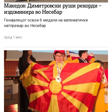
Македон Димитровски руши рекорди –
издоминира во Несебар
Генијалецот освои 6 медали на математички
натпревар во Несебар
пред 1 мес.