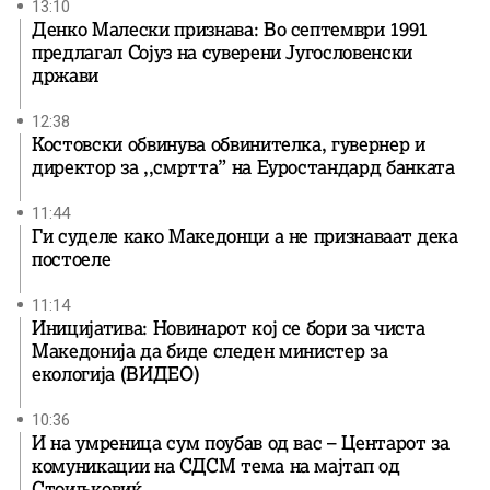
13:10
Денко Малески признава: Во септември 1991
предлагал Сојуз на суверени Југословенски
држави
12:38
Костовски обвинува обвинителка, гувернер и
директор за ,,смртта” на Еуростандард банката
11:44
Ги суделе како Македонци а не признаваат дека
постоеле
11:14
Иницијатива: Новинарот кој се бори за чиста
Македонија да биде следен министер за
екологија (ВИДЕО)
10:36
И на умреница сум поубав од вас – Центарот за
комуникации на СДСМ тема на мајтап од
Стоиљковиќ