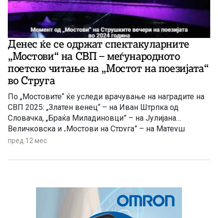
Денес ќе се одржат спектакуларните
„Мостови“ на СВП – меѓународното
поетско читање на „Мостот на поезијата“
во Струга
По „Мостовите“ ќе уследи врачување на наградите на
СВП 2025: „Златен венец“ – на Иван Штрпка од
Словачка, „Браќа Миладиновци” – на Јулијана
Величковска и „Мостови на Струга” – на Матеуш
Шимчик од Полска.
пред 12 мес.