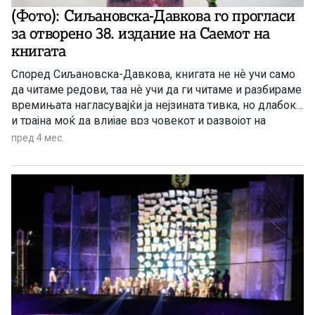
(Фото): Сиљановска-Давкова го прогласи
за отворено 38. издание на Саемот на
книгата
Според Сиљановска-Давкова, книгата не нѐ учи само
да читаме редови, таа нѐ учи да ги читаме и разбираме
времињата нагласувајќи ја нејзината тивка, но длабока
и трајна моќ да влијае врз човекот и развојот на
неговиот карактер.
пред 4 мес.