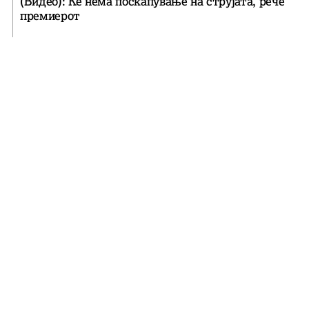
(Видео): Ќе нема поскапување на струјата, рече
премиерот