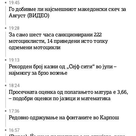
19:45
Го добивме ли најсмешниот македонски скеч за
Август (ВИДЕО)
19:28
За само шест часа санкционирани 222
мотоциклисти, 14 приведени исто толку
одземени мотоцикли
19:13
Рекорден број казни од „Сејф сити“ во јули –
најмногу за брзо возење
18:24
Просечната оценка од полагањето матура е 3,66,
– подобри оценки по јазици и математика
17:36
Редовно одржување на фонтаните во Карпош
16:57