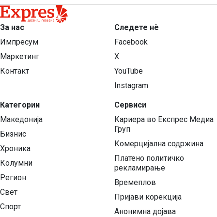
За нас
Следете нѐ
Импресум
Facebook
Маркетинг
X
Контакт
YouTube
Instagram
Категории
Сервиси
Македонија
Кариера во Експрес Медиа
Груп
Бизнис
Комерцијална содржина
Хроника
Платено политичко
Колумни
рекламирање
Регион
Времеплов
Свет
Пријави корекција
Спорт
Анонимна дојава