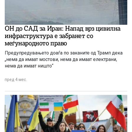
ОН до САД за Иран: Напад врз цивилна
инфраструктура е забранет со
меѓународното право
Предупредувањето доаѓа по заканите од Трамп дека
„нема да имаат мостови, нема да имаат електрани,
нема да имаат ништо“
пред 4 мес.