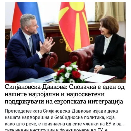
Силјановска-Давкова: Словачка е еден од
нашите најлојални и најпосветени
поддржувачи на европската интеграција
Претседателката Силјановска-Давкова изјави дека
нашата надворешна и безбедносна политика, која,
како што рече, е признаена од сите членки на ЕУ и од
сите нивни институции и функционери во ЕУ, е