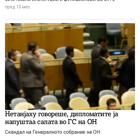
целосно во согласност со онаа на ЕУ.
пред 10 мес.
Нетанјаху говореше, дипломатите ја
напуштаа салата во ГС на ОН
Скандал на Генералното собрание на ОН