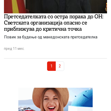
Претседателката со остра порака до ОН:
Светската организација опасно се
приближува до критична точка
Повик за будење од македонската претседателка
пред 11 мес.
Page navigation
Current Page
Page
1
2