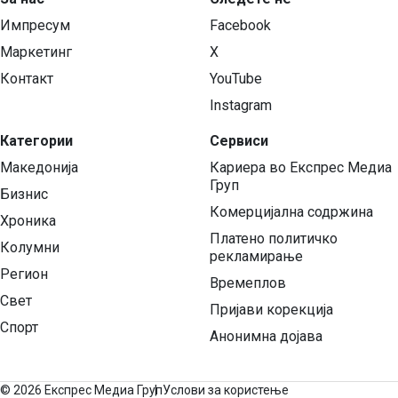
Импресум
Facebook
Маркетинг
X
Контакт
YouTube
Instagram
Категории
Сервиси
Македонија
Кариера во Експрес Медиа
Груп
Бизнис
Комерцијална содржина
Хроника
Платено политичко
Колумни
рекламирање
Регион
Времеплов
Свет
Пријави корекција
Спорт
Анонимна дојава
©
2026 Експрес Медиа Груп
Услови за користење