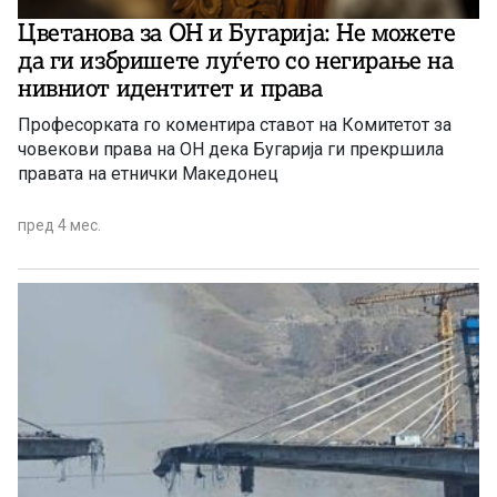
Цветанова за ОН и Бугарија: Не можете
да ги избришете луѓето со негирање на
нивниот идентитет и права
Професорката го коментира ставот на Комитетот за
човекови права на ОН дека Бугарија ги прекршила
правата на етнички Македонец
пред 4 мес.