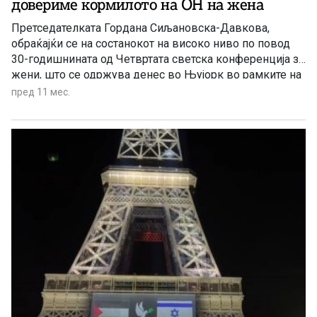
довериме кормилото на ОН на жена
Претседателката Гордана Сиљановска-Давкова,
обраќајќи се на состанокот на високо ниво по повод
30-годишнината од Четвртата светска конференција за
жени, што се одржува денес во Њујорк во рамките на
80-тото заседание на Генералното собрание на
пред 11 мес.
Обединетите нации.