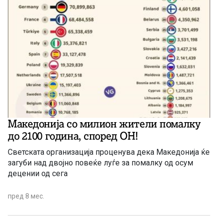
Македонија со милион жители помалку
до 2100 година, според ОН!
Светската организација проценува дека Македонија ќе
загуби над двојно повеќе луѓе за помалку од осум
децении од сега
пред 8 мес.