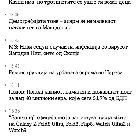
Казни има, но тротинетите се уште ги возат деца
18:06
Демографијата тоне – аларм за намалениот
наталитет во Македонија
16:43
МЗ: Нови седум случаи на инфекција со вирусот
Западен Нил, сите од Скопје
16:43
Реконструкција на урбаната опрема во Нерези
16:11
Попов: Покрај јавниот, намален и државниот долг
за над 40 милиони евра, кој e сега 51,7% од БДП
15:35
“Samsung” официјално ја започнува продажбата
на Galaxy Z Fold8 Ultra, Fold8, Flip8, Watch Ultra2 и
Watch9