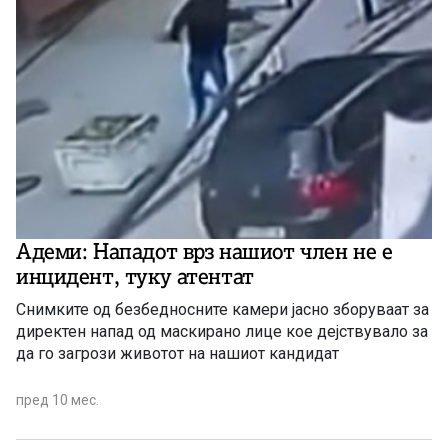
Адеми: Нападот врз нашиот член не е
инцидент, туку атентат
Снимките од безбедносните камери јасно зборуваат за
директен напад од маскирано лице кое дејствувало за
да го загрози животот на нашиот кандидат
пред 10 мес.