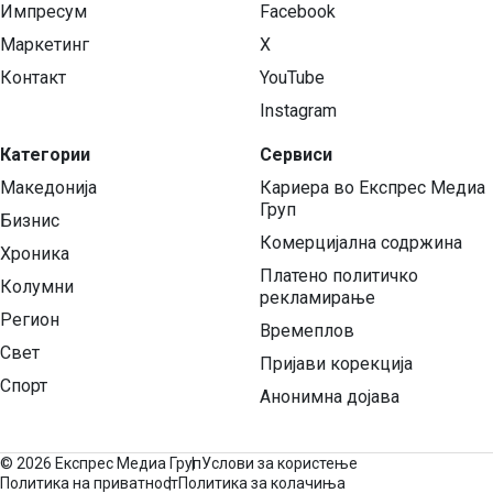
Импресум
Facebook
Маркетинг
X
Контакт
YouTube
Instagram
Категории
Сервиси
Македонија
Кариера во Експрес Медиа
Груп
Бизнис
Комерцијална содржина
Хроника
Платено политичко
Колумни
рекламирање
Регион
Времеплов
Свет
Пријави корекција
Спорт
Анонимна дојава
©
2026 Експрес Медиа Груп
Услови за користење
Политика на приватност
Политика за колачиња