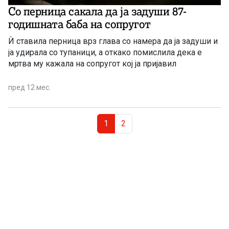
Со перница сакала да ја задуши 87-
годишната баба на сопругот
Ѝ ставила перница врз глава со намера да ја задуши и
ја удирала со тупаници, а откако помислила дека е
мртва му кажала на сопругот кој ја пријавил
пред 12 мес.
Page navigation
Current Page
Page
1
2