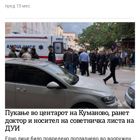
пред 10 мес.
Пукање во центарот на Куманово, ранет
доктор и носител на советничка листа на
ДУИ
Едно лице било повредено попладнево во вооружен