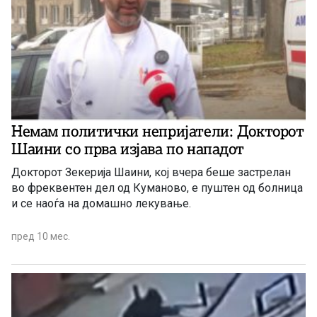
Немам политички непријатели: Докторот
Шаини со прва изјава по нападот
Докторот Зекерија Шаини, кој вчера беше застрелан
во фреквентен дел од Куманово, е пуштен од болница
и се наоѓа на домашно лекување.
пред 10 мес.