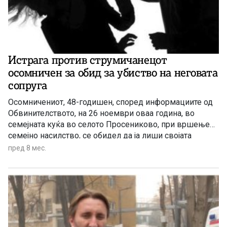
Истрага против струмичанецот
осомничен за обид за убиство на неговата
сопруга
Осомничениот, 48-годишен, според информациите од
Обвинителството, на 26 ноември оваа година, во
семејната куќа во селото Просениково, при вршење
семејно насилство, се обидел да ја лиши својата
сопруга од живот
пред 8 мес.