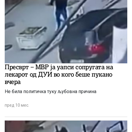
Пресврт – МВР ја уапси сопругата на
лекарот од ДУИ во кого беше пукано
вчера
Не била политичка туку љубовна причина
пред 10 мес.