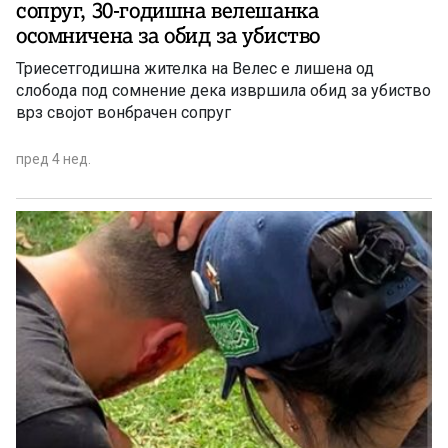
сопруг, 30-годишна велешанка
осомничена за обид за убиство
Триесетгодишна жителка на Велес е лишена од
слобода под сомнение дека извршила обид за убиство
врз својот вонбрачен сопруг
пред 4 нед.