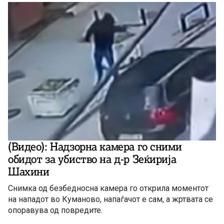
(Видео): Надзорна камера го сними
обидот за убиство на д-р Зеќирија
Шахини
Снимка од безбедносна камера го открила моментот
на нападот во Куманово, напаѓачот е сам, а жртвата се
опоравува од повредите.