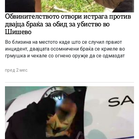
Обвинителството отвори истрага против
двајца браќа за обид за убиство во
Шишево
Во близина на местото каде што се случил првиот
инцидент, двајцата осомничени браќа се криеле во
грмушка и чекале со огнено оружје да се одмаздат
пред 2 мес.