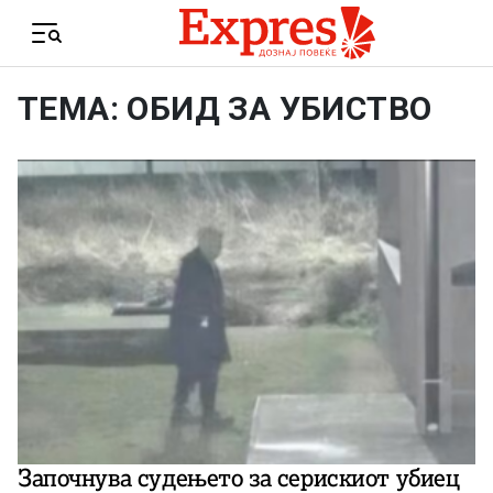
Skip to content
Menu
ТЕМА: ОБИД ЗА УБИСТВО
Започнува судењето за серискиот убиец