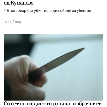
од Куманово
Т.Б. се товари за убиство и два обиди за убиство
пред 4 нед.
Со остар предмет го ранила вонбрачниот