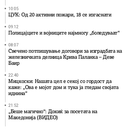
10:05
ЦУК: Од 20 активни пожари, 18 се изгаснати
09:12
Полицајците и војниците најмногу „боледуваат“
08:07
Свечено потпишување договори за изградбата на
железничката делница Крива Паланка – Деве
Баир
22:40
Мицкоски: Нашата цел е секој со гордост да
каже: „Ова е мојот дом и тука ја гледам својата
иднина“
21:52
„Беше магично“: Докиќ за посетата на
Македонија (ВИДЕО)