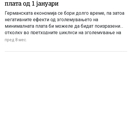
плата од 1 јануари
Германската економија се бори долго време, па затоа
негативните ефекти од зголемувањето на
минималната плата би можеле да бидат поизразени
отколку во претходните циклуси на зголемување на
минималната плата.
пред 8 мес.