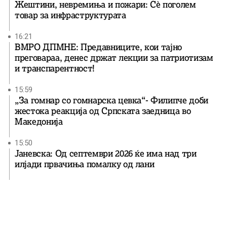
Жештини, невремиња и пожари: Сè поголем
товар за инфраструктурата
16:21
ВМРО ДПМНЕ: Предавниците, кои тајно
преговараа, денес држат лекции за патриотизам
и транспарентност!
15:59
„За гомнар со гомнарска цевка“- Филипче доби
жестока реакција од Српската заедница во
Македонија
15:50
Јаневска: Од септември 2026 ќе има над три
илјади првачиња помалку од лани