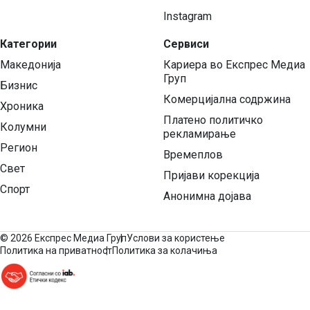
Instagram
Категории
Сервиси
Македонија
Кариера во Експрес Медиа
Груп
Бизнис
Комерцијална содржина
Хроника
Платено политичко
Колумни
рекламирање
Регион
Времеплов
Свет
Пријави корекција
Спорт
Анонимна дојава
©
2026 Експрес Медиа Груп
Услови за користење
Политика на приватност
Политика за колачиња