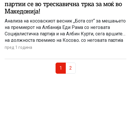
партии се во трескавична трка за моќ во
Македонија!
Анализа на косовскиот весник „Бота сот“ за мешањето
на премиерот на Албанија Еди Рама со неговата
Социјалистичка партија и на Албин Курти, сега вршител
на должноста премиер на Косово, со неговата партија
Ветвендосје (Самоопределување) на ланските
пред 1 година
претседателски и парламентарни избори во
Македонија: колку Тирана и Приштина (не) им се
Page navigation
потребни на Албанците во Македонија и зошто?
Current Page
Page
1
2