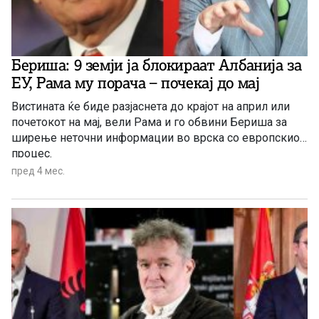
Бериша: 9 земји ја блокираат Албанија за
ЕУ, Рама му порача – почекај до мај
Вистината ќе биде разјаснета до крајот на април или
почетокот на мај, вели Рама и го обвини Бериша за
ширење неточни информации во врска со европскиот
процес.
пред 4 мес.