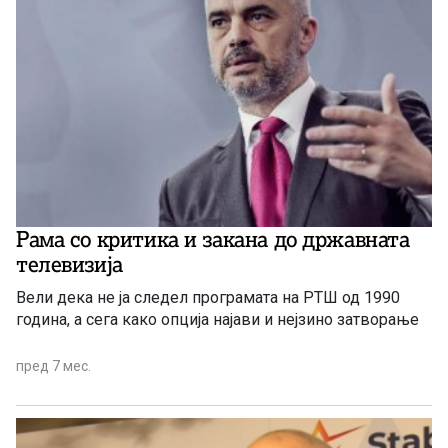
Рама со критика и закана до државната
телевизија
Вели дека не ја следел програмата на РТШ од 1990
година, а сега како опција најави и нејзино затворање
пред 7 мес.