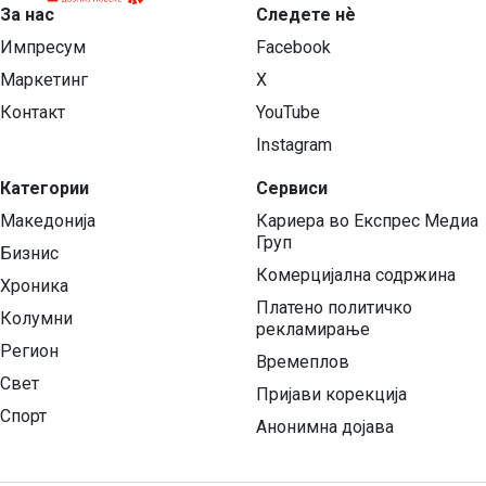
За нас
Следете нѐ
Импресум
Facebook
Маркетинг
X
Контакт
YouTube
Instagram
Категории
Сервиси
Македонија
Кариера во Експрес Медиа
Груп
Бизнис
Комерцијална содржина
Хроника
Платено политичко
Колумни
рекламирање
Регион
Времеплов
Свет
Пријави корекција
Спорт
Анонимна дојава