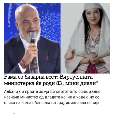
Рама со бизарна вест: Виртуелната
министерка ќе роди 83 „мини диели“
Албанија е првата земја во светот што официјално
назначи министер од владата кој не е човек, но со
слика на жена облечена во традиционална носија