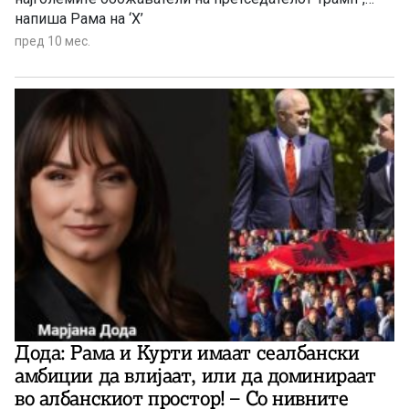
напиша Рама на ‘Х’
пред 10 мес.
Дода: Рама и Курти имаат сеалбански
амбиции да влијаат, или да доминираат
во албанскиот простор! – Со нивните