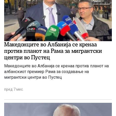
Македонците во Албанија се кренаа
против планот на Рама за мигрантски
центри во Пустец
Македонците во Албанија се кренаа против планот на
албанскиот премиер Рама за создавање на
мигрантски центри во Пустец
пред 7 мес.