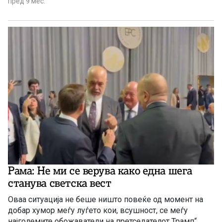
пред 9 мес.
Рама: Не ми се верува како една шега
станува светска вест
Оваа ситуација не беше ништо повеќе од момент на
добар хумор меѓу луѓето кои, всушност, се меѓу
најголемите обожаватели на претседателот Трамп“,