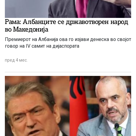
Рама: Албанците се државотворен народ
во Македонија
Премиерот на Албанија ова го изјави денеска во својот
говор на IV самит на дијаспората
пред 4 мес.