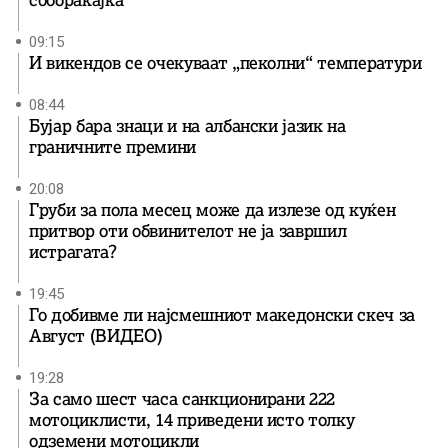
09:15
И викендов се очекуваат „пеколни“ температури
08:44
Бујар бара знаци и на албански јазик на
граничните премини
20:08
Груби за пола месец може да излезе од куќен
притвор оти обвинителот не ја завршил
истрагата?
19:45
Го добивме ли најсмешниот македонски скеч за
Август (ВИДЕО)
19:28
За само шест часа санкционирани 222
мотоциклисти, 14 приведени исто толку
одземени мотоцикли