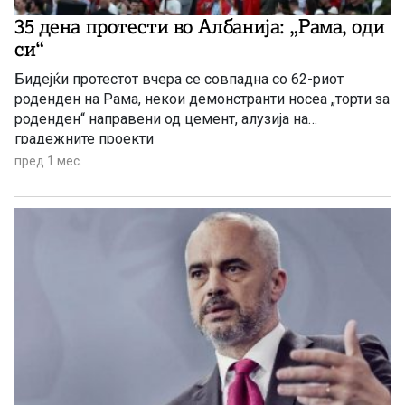
35 дена протести во Албанија: „Рама, оди
си“
Бидејќи протестот вчера се совпадна со 62-риот
роденден на Рама, некои демонстранти носеа „торти за
роденден“ направени од цемент, алузија на
градежните проекти
пред 1 мес.