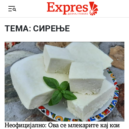
Skip to content
Menu
ТЕМА: СИРЕЊЕ
Неофицијално: Ова се млекарите кај кои