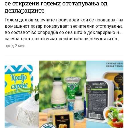
се откриени големи отстапувања од
декларациите
Голем дел од млечните производи кои се продаваат на
домашниот пазар покажуваат значителни отстапувања
во составот во споредба со она што е декларирано на
пакувањата, покажуваат неофицијални резултати од
лабораториски анализи.
пред 2 мес.