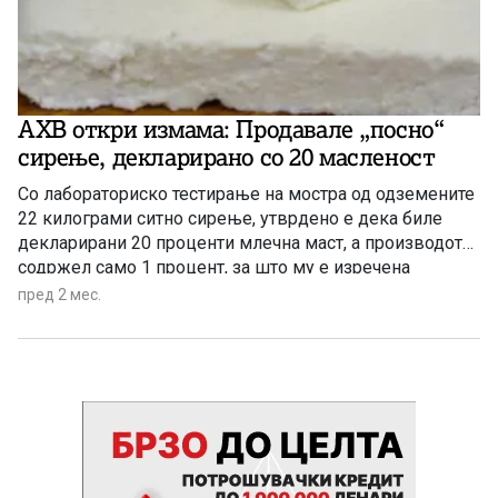
АХВ откри измама: Продавале „посно“
сирење, декларирано со 20 масленост
Со лабораториско тестирање на мостра од одземените
22 килограми ситно сирење, утврдено е дека биле
декларирани 20 проценти млечна маст, а производот
содржел само 1 процент, за што му е изречена
парична казна од 3.500 евра
пред 2 мес.