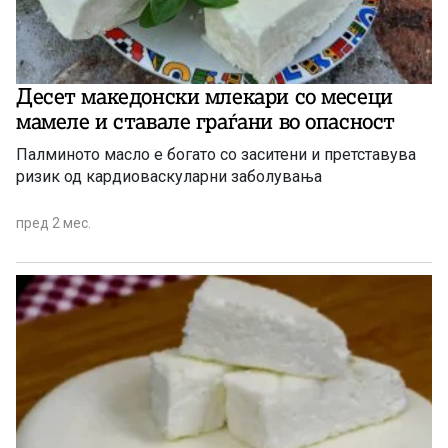
Десет македонски млекари со месеци
мамеле и ставале граѓани во опасност
Палминото масло е богато со заситени и претставува
ризик од кардиоваскуларни заболувања
пред 2 мес.