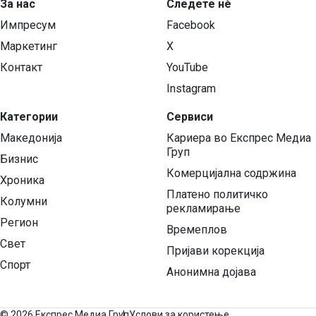
За нас
Следете нѐ
Импресум
Facebook
Маркетинг
X
Контакт
YouTube
Instagram
Категории
Сервиси
Македонија
Кариера во Експрес Медиа
Груп
Бизнис
Комерцијална содржина
Хроника
Платено политичко
Колумни
рекламирање
Регион
Времеплов
Свет
Пријави корекција
Спорт
Анонимна дојава
©
2026 Експрес Медиа Груп
Услови за користење