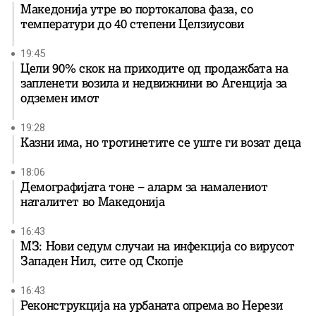
Македонија утре во портокалова фаза, со
температури до 40 степени Целзиусови
19:45
Цели 90% скок на приходите од продажбата на
запленети возила и недвижнини во Агенција за
одземен имот
19:28
Казни има, но тротинетите се уште ги возат деца
18:06
Демографијата тоне – аларм за намалениот
наталитет во Македонија
16:43
МЗ: Нови седум случаи на инфекција со вирусот
Западен Нил, сите од Скопје
16:43
Реконструкција на урбаната опрема во Нерези