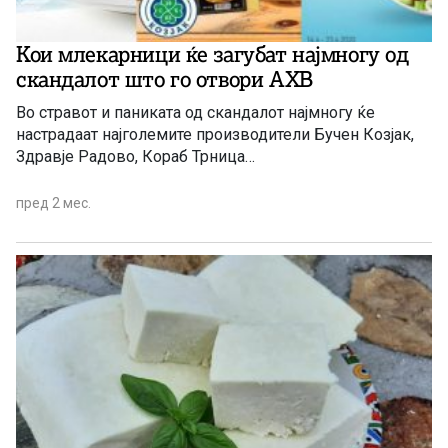
Кои млекарници ќе загубат најмногу од
скандалот што го отвори АХВ
Во стравот и паниката од скандалот најмногу ќе
настрадаат најголемите производители Бучен Козјак,
Здравје Радово, Кораб Трница…
пред 2 мес.