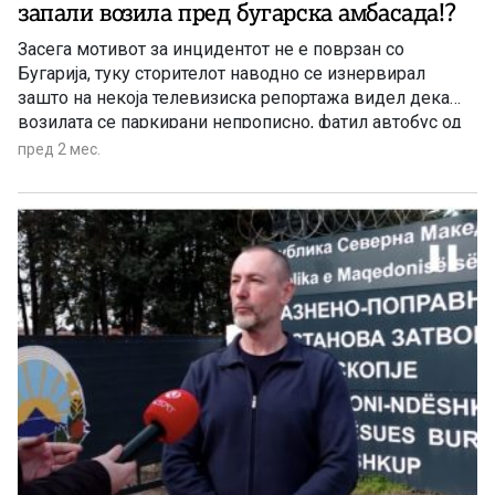
запали возила пред бугарска амбасада!?
Засега мотивот за инцидентот не е поврзан со
Бугарија, туку сторителот наводно се изнервирал
зашто на некоја телевизиска репортажа видел дека
возилата се паркирани непрописно, фатил автобус од
Драчево, дошол во Центар и ги запалил возилата
пред 2 мес.