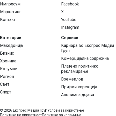
Импресум
Facebook
Маркетинг
X
Контакт
YouTube
Instagram
Категории
Сервиси
Македонија
Кариера во Експрес Медиа
Груп
Бизнис
Комерцијална содржина
Хроника
Платено политичко
Колумни
рекламирање
Регион
Времеплов
Свет
Пријави корекција
Спорт
Анонимна дојава
©
2026 Експрес Медиа Груп
Услови за користење
Политика на приватност
Политика за колачиња