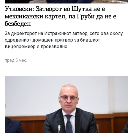
Утковски: Затворот во Шутка не е
мексикански картел, па Груби да не е
безбеден
За директорот на Истражниот затвор, сето ова околу
одредениот домашен притвор за бившиот
вицепремиер е произволно
пред 5 мес.