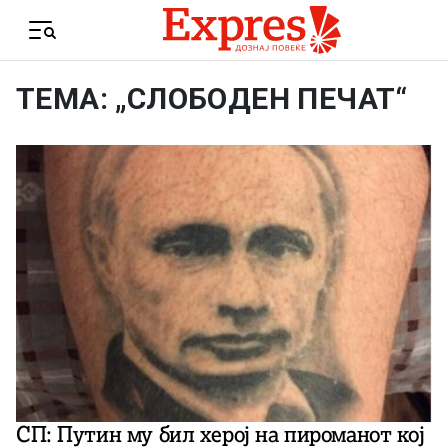
Skip to content
Menu
ТЕМА: „СЛОБОДЕН ПЕЧАТ“
СП: Путин му бил херој на пироманот кој