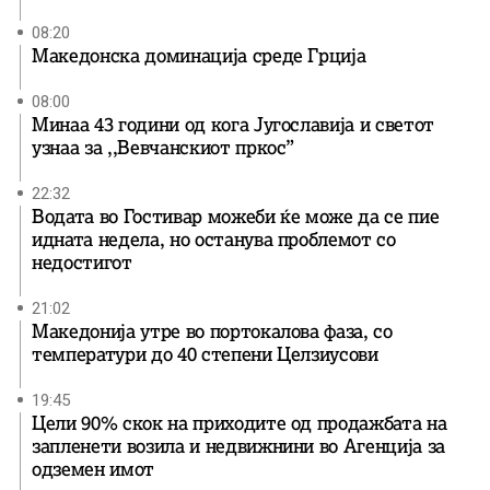
08:20
Македонска доминација среде Грција
08:00
Минаа 43 години од кога Југославија и светот
узнаа за ,,Вевчанскиот пркос”
22:32
Водата во Гостивар можеби ќе може да се пие
идната недела, но останува проблемот со
недостигот
21:02
Македонија утре во портокалова фаза, со
температури до 40 степени Целзиусови
19:45
Цели 90% скок на приходите од продажбата на
запленети возила и недвижнини во Агенција за
одземен имот