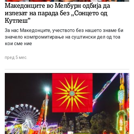
Македонците во Мелбурн одбија да
излезат на парада без ,,Сонцето од
Кутлеш”
За нас Македонците, учеството без нашето знаме би
значело компромитирање на суштински дел од тоа
кои сме ние
пред 5 мес.