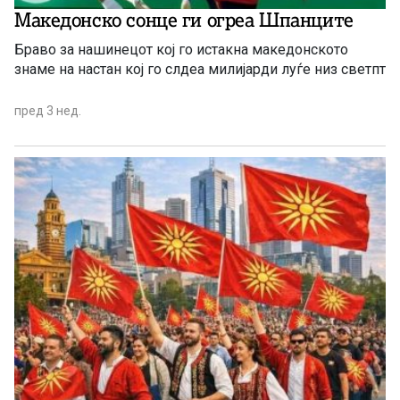
Македонско сонце ги огреа Шпанците
Браво за нашинецот кој го истакна македонското
знаме на настан кој го слдеа милијарди луѓе низ светпт
пред 3 нед.