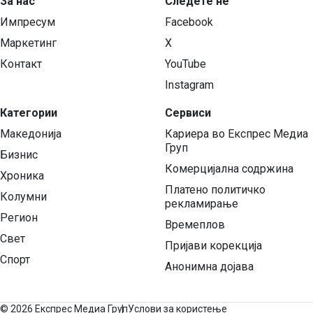
За нас
Следете нѐ
Импресум
Facebook
Маркетинг
X
Контакт
YouTube
Instagram
Категории
Сервиси
Македонија
Кариера во Експрес Медиа
Груп
Бизнис
Комерцијална содржина
Хроника
Платено политичко
Колумни
рекламирање
Регион
Времеплов
Свет
Пријави корекција
Спорт
Анонимна дојава
©
2026 Експрес Медиа Груп
Услови за користење