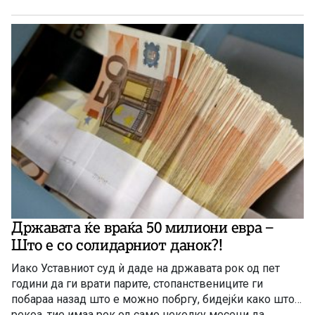
Државата ќе враќа 50 милиони евра –
Што е со солидарниот данок?!
Иако Уставниот суд ѝ даде на државата рок од пет
години да ги врати парите, стопанствениците ги
побараа назад што е можно побргу, бидејќи како што
рекоа, тие имаа рок од само неколку месеци да