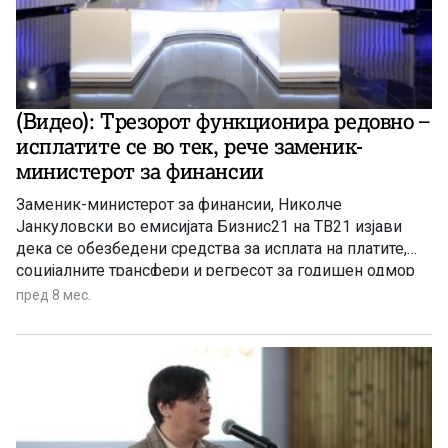
(Видео): Трезорот функционира редовно –
исплатите се во тек, рече заменик-
министерот за финансии
Заменик-министерот за финансии, Николче
Јанкуловски во емисијата Бизнис21 на ТВ21 изјави
дека се обезбедени средства за исплата на платите,
социјалните трансфери и регресот за годишен одмор
(К-15) за вработените во јавната администрација.
пред 8 мес.