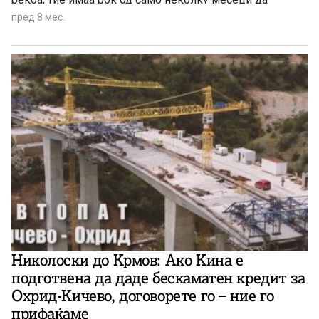
уплатат милионски износи. Од Министерството за
пред 8 мес.
финансии нема конкретен одговор дали се
предвидени пари во предлог-буџетот за 2026 за
враќање на солидарниот данок, туку само коментар
дека во тек се доставувањата на одговори од
компаниите за тоа дали е прифатлив предлогот за
двократно раздолжување.
Николоски до Крмов: Ако Кина e
подготвена да даде бескаматен кредит за
Охрид-Кичево, договорете го – ние го
прифаќаме