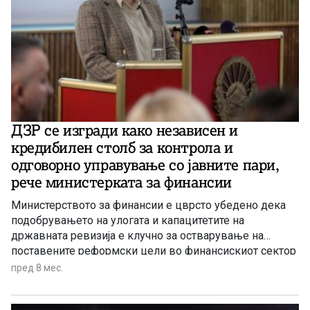
ДЗР се изгради како независен и
кредибилен столб за контрола и
одговорно управување со јавните пари,
рече министерката за финансии
Министерството за финансии е цврсто убедено дека
подобрувањето на улогата и капацитетите на
државната ревизија е клучно за остварување на
поставените реформски цели во финансискиот сектор
за подобро и поодговорно управување со јавните
пред 8 мес.
средства и за јакнење на довербата на граѓаните за
ефикасноста и транспарентноста на системот.