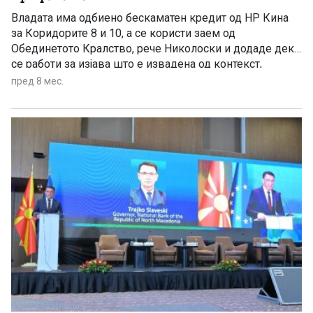
Владата има одбиено бескаматен кредит од НР Кина
за Коридорите 8 и 10, а се користи заем од
Обединетото Кралство, рече Николоски и додаде дека
се работи за изјава што е извадена од контекст,
посочувајќи дека таква работа, за жал, не стигнала
пред 8 мес.
како понуда до Владата, а да стигнела би ја разгледале
многу сериозно.