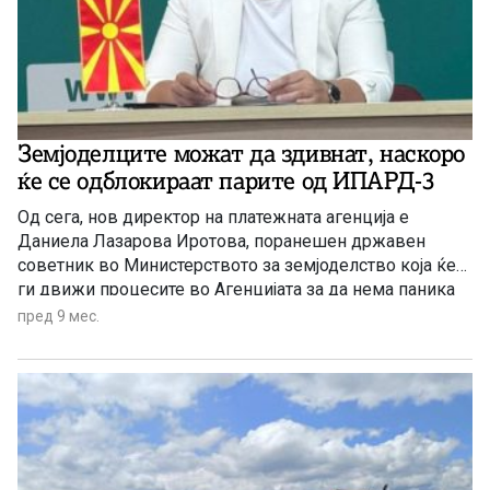
Земјоделците можат да здивнат, наскоро
ќе се одблокираат парите од ИПАРД-3
Од сега, нов директор на платежната агенција е
Даниела Лазарова Иротова, поранешен државен
советник во Министерството за земјоделство која ќе
ги движи процесите во Агенцијата за да нема паника
кај земјоделците.
пред 9 мес.