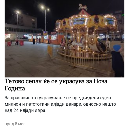
Тетово сепак ќе се украсува за Нова
Година
За празничното украсување се предвидени еден
милион и петстотини илјади денари, односно нешто
над 24 илјади евра.
пред 8 мес.