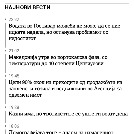
НАЈНОВИ ВЕСТИ
22:32
Водата во Гостивар можеби ќе може да се пие
идната недела, но останува проблемот со
недостигот
21:02
Македонија утре во портокалова фаза, со
температури до 40 степени Целзиусови
19:45
Цели 90% скок на приходите од продажбата на
запленети возила и недвижнини во Агенција за
одземен имот
19:28
Казни има, но тротинетите се уште ги возат деца
18:06
Демографијата тоне – аларм за намалениот