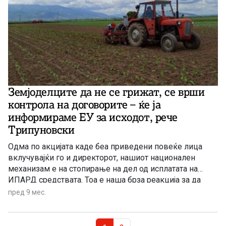
Земјоделците да не се грижат, се врши
контрола на договорите – ќе ја
информираме ЕУ за исходот, рече
Трипуновски
Одма по акцијата каде беа приведени повеќе лица
вклучувајќи го и директорот, нашиот национален
механизам е на стопирање на дел од исплатата на
ИПАРД средствата. Тоа е наша брза реакција за да
провериме што во суштина се случувало во самата
пред 9 мес.
агенција“, изјави министерот за земјоделство,
шумарство и водостопанство, Цветан Трипуновски.
Page navigation