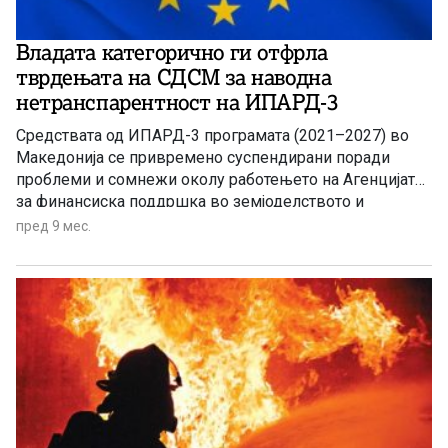
Владата категорично ги отфрла
тврдењата на СДСМ за наводна
нетранспарентност на ИПАРД-3
Средствата од ИПАРД-3 програмата (2021–2027) во
Македонија се привремено суспендирани поради
проблеми и сомнежи околу работењето на Агенцијата
за финансиска поддршка во земјоделството и
руралниот развој, што предизвика прекин на исплатите
пред 9 мес.
како превентивна мерка за заштита на европските
фондови.