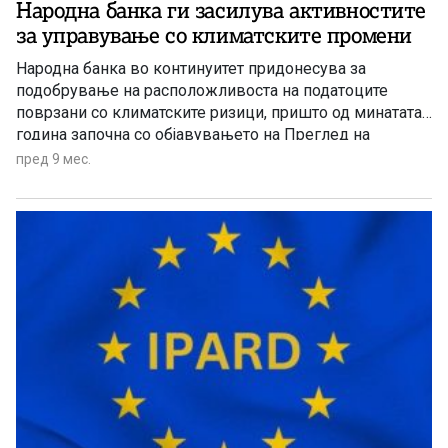
Народна банка ги засилува активностите
за управување со климатските промени
Народна банка во континуитет придонесува за
подобрување на расположливоста на податоците
поврзани со климатските ризици, пришто од минатата
година започна со објавувањето на Преглед на
„зелени“ показатели. За да ја согледа подготвеноста на
пред 9 мес.
корпоративниот сектор за справување со климатските
ризици, Народна банка заедно со Европската
инвестициска банка спроведе истражување кое
покажа дека само мал дел (5%) од компаниите имаат
планови за справување со климатски ризици, а
управувањето и зелените финансии се во рана фаза.