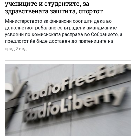
учениците и студентите, за
здравствената заштита, спортот
Министерството за финансии соопшти дека во
дополнетиот ребаланс се вградени амандманите
усвоени по комисиската расправа во Собранието, а
предлогот ќе биде доставен до пратениците на
усвојување
пред 2 нед.