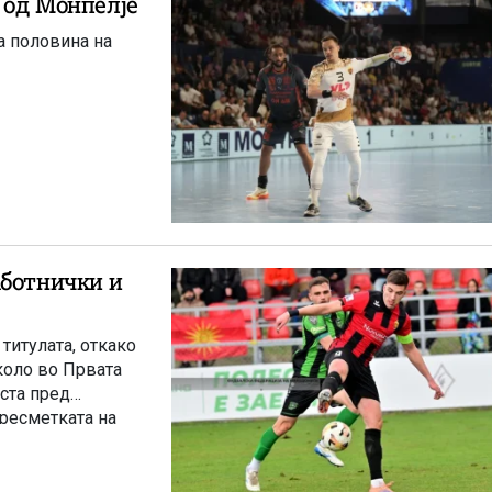
 од Монпелје
а половина на
аботнички и
титулата, откако
коло во Првата
ста пред
пресметката на
ер одиграа