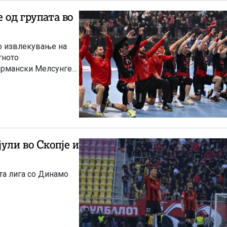
 од групата во
о извлекување на
тното
германски Мелсунген
ули во Скопје и
та лига со Динамо