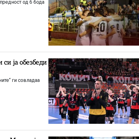
предност од 6 бода
 си ја обезбеди
ите“ ги совладаа