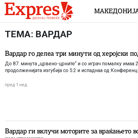
Skip to content
МАКЕДОНИЈ
ТЕМА: ВАРДАР
Вардар го делеа три минути од херојски по
До 87. минута „црвено-црните“ и со играч помалку имаа 2:
продолженијата изгубија со 5:2 и испаднаа од Конференц
пред 1 нед.
Вардар ги вклучи моторите за враќањето в