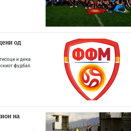
цени од
тисоци и дека
нскиот фудбал.
пион на