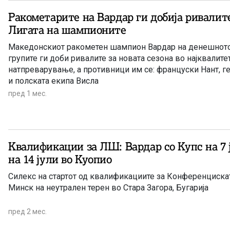
Ракометарите на Вардар ги добија ривалите
Лигата на шампионите
Македонскиот ракометен шампион Вардар на денешнот
групите ги доби ривалите за новата сезона во најквалите
натпреварување, а противници им се: француски Нант, 
и полската екипа Висла
пред 1 мес.
Квалификации за ЛШ: Вардар со Купс на 7 ј
на 14 јули во Куопио
Силекс на стартот од квалификациите за Конференциска
Минск на неутрален терен во Стара Загора, Бугарија
пред 2 мес.