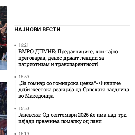
НАЈНОВИ ВЕСТИ
16:21
ВМРО ДПМНЕ: Предавниците, кои тајно
преговараа, денес држат лекции за
патриотизам и транспарентност!
15:59
„За гомнар со гомнарска цевка“- Филипче
доби жестока реакција од Српската заедница
во Македонија
15:50
Јаневска: Од септември 2026 ќе има над три
илјади првачиња помалку од лани
15:19