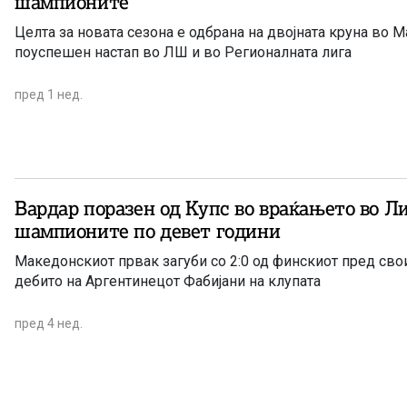
шампионите
Целта за новата сезона е одбрана на двојната круна во 
поуспешен настап во ЛШ и во Регионалната лига
пред 1 нед.
Вардар поразен од Купс во враќањето во Ли
шампионите по девет години
Македонскиот првак загуби со 2:0 од финскиот пред сво
дебито на Аргентинецот Фабијани на клупата
пред 4 нед.