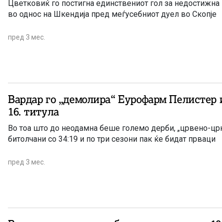
Цветковиќ го постигна единствениот гол за недостижна 
во однос на Шкендија пред меѓусебниот дуел во Скопје
пред 3 мес.
Вардар го „демолира“ Еурофарм Пелистер и
16. титула
Во тоа што до неодамна беше големо дерби, „црвено-црн
битолчани со 34:19 и по три сезони пак ќе бидат прваци
пред 3 мес.