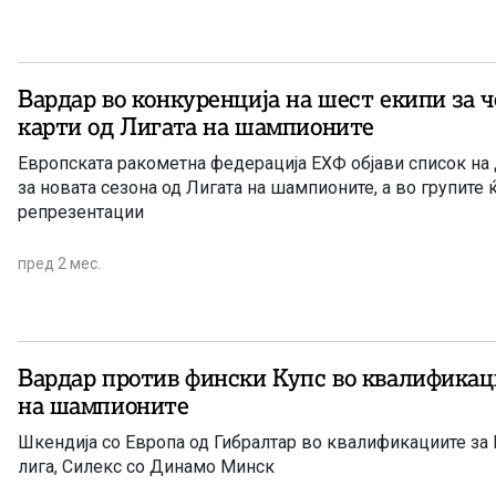
Вардар во конкуренција на шест екипи за ч
карти од Лигата на шампионите
Европската ракометна федерација ЕХФ објави список на 
за новата сезона од Лигата на шампионите, а во групите 
репрезентации
пред 2 мес.
Вардар против фински Купс во квалификац
на шампионите
Шкендија со Европа од Гибралтар во квалификациите з
лига, Силекс со Динамо Минск