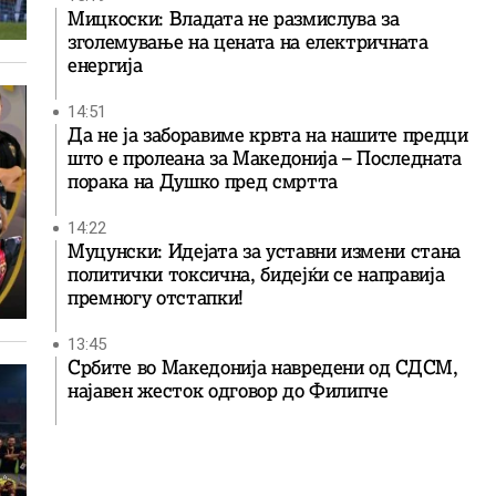
Мицкоски: Владата не размислува за
зголемување на цената на електричната
енергија
14:51
Да не ја заборавиме крвта на нашите предци
што е пролеана за Македонија – Последната
порака на Душко пред смртта
14:22
Муцунски: Идејата за уставни измени стана
политички токсична, бидејќи се направија
премногу отстапки!
13:45
Србите во Македонија навредени од СДСМ,
најавен жесток одговор до Филипче