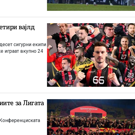
етири вајлд
десет сигурни екипи
ќе играат вкупно 24
иите за Лигата
а Конференциската