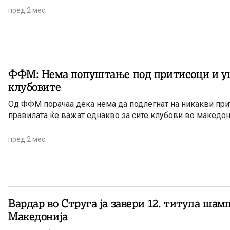
пред 2 мес.
ФФМ: Нема попуштање под притисоци и у
клубовите
Од ФФМ порачаа дека нема да подлегнат на никакви при
правилата ќе важат еднакво за сите клубови во македо
пред 2 мес.
Вардар во Струга ја завери 12. титула шам
Македонија