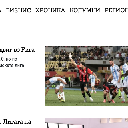
А
БИЗНИС
ХРОНИКА
КОЛУМНИ
РЕГИО
двиг во Рига
0, но по
иската лига
о Лигата на