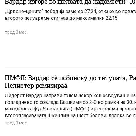
Вардар изгоре во желбата да надомести -10
„Црвено-црните“ победија само со 27:24, откако во прват
второто полувреме стигнаа до максимални 22:15
пред 3 мес.
ПМФЛ: Вардар сè поблиску до титулата, Р
Пелистер ремизираа
Лидерот Вардар направи голем чекор кон освојување на 
попладнево го совлада Башкими со 2-0 во рамки на 30. 
македонска фудбалска лига (ПМФЛ) и ја зголеми предно
второпласираната Шкендија на шест бодови, додека во 
директните конкуренти за опстанок Работнички и Пелист
пред 3 мес.
нерешено 3-3