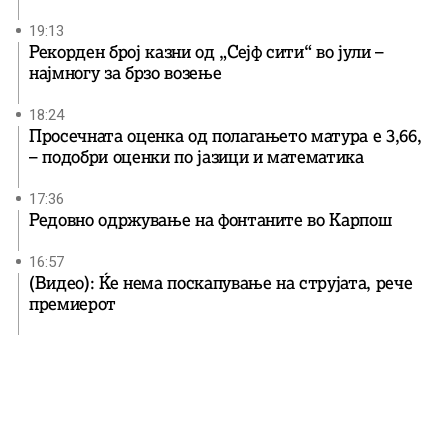
19:13
Рекорден број казни од „Сејф сити“ во јули –
најмногу за брзо возење
18:24
Просечната оценка од полагањето матура е 3,66,
– подобри оценки по јазици и математика
17:36
Редовно одржување на фонтаните во Карпош
16:57
(Видео): Ќе нема поскапување на струјата, рече
премиерот