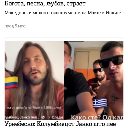
Богота, песна, љубов, страст
Македонски мелос со инструменти на Маите и Инките
пред 5 мес.
Урнебесно: Колумбиецот Јанко што пее