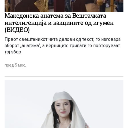
Македонска анатема за Вештачката
интелигенција и вакцините од игумен
(ВИДЕО)
Првот свештеникот чита делови од текст, го изговара
зборот „анатема“, а верниците трипати го повторуваат
тој збор
пред 5 мес.