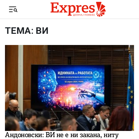
Skip to content
Menu
ТЕМА: ВИ
Андоновски: ВИ не е ни закана, ниту