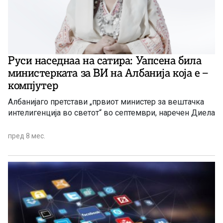
Руси наседнаа на сатира: Уапсена била
министерката за ВИ на Албанија која е –
компјутер
Албанијаго претстави „првиот министер за вештачка
интелигенција во светот“ во септември, наречен Диела
пред 8 мес.