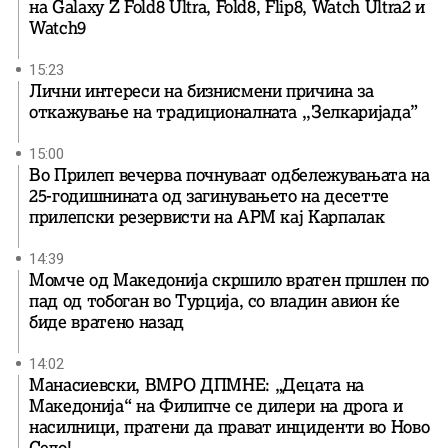
на Galaxy Z Fold8 Ultra, Fold8, Flip8, Watch Ultra2 и
Watch9
15:23
Лични интереси на бизнисмени причина за
откажување на традиционалната ,,Зелкаријада”
15:00
Во Прилеп вечерва почнуваат одбележувањата на
25-годишнината од загинувањето на десетте
прилепски резервисти на АРМ кај Карпалак
14:39
Момче од Македонија скршило вратен пршлен по
пад од тобоган во Турција, со владин авион ќе
биде вратенo назад
14:02
Манасиевски, ВМРО ДПМНЕ: „Децата на
Македонија“ на Филипче се дилери на дрога и
насилници, пратени да прават инциденти во Ново
Село!