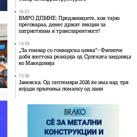
16:21
ВМРО ДПМНЕ: Предавниците, кои тајно
преговараа, денес држат лекции за
патриотизам и транспарентност!
15:59
„За гомнар со гомнарска цевка“- Филипче
доби жестока реакција од Српската заедница
во Македонија
15:50
Јаневска: Од септември 2026 ќе има над три
илјади првачиња помалку од лани