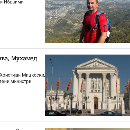
 и Ибраими
ува, Мухамед
 Христијан Мицкоски,
дени министри