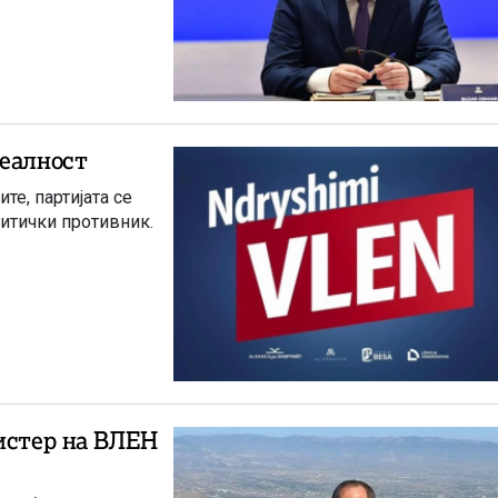
реалност
те, партијата се
литички противник.
нистер на ВЛЕН