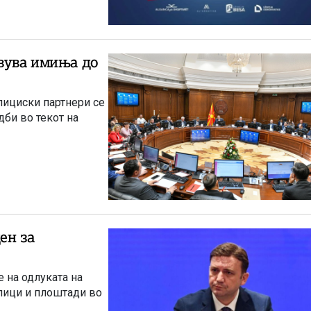
авува имиња до
лициски партнери се
дби во текот на
ен за
 на одлуката на
лици и плоштади во