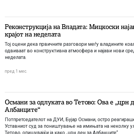
Реконструкција на Владата: Мицкоски нај
крајот на неделата
Тој оцени дека првичните разговори меѓу владините коа
одвиваат во конструктивна атмосфера и најави нови сре
неделата.
пред 1 мес.
Османи за одлуката во Тетово: Ова е „црн д
Албанците“
Потпретседателот на ДУИ, Бујар Османи, остро реагираше
Уставниот суд за поништување на имињата на неколку у
Тетово, опишувајќи ја како „црн ден за Албанците“.