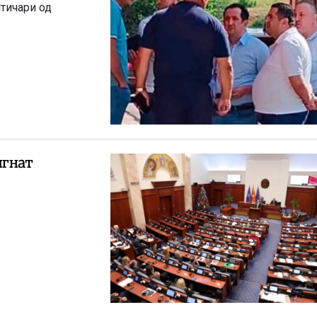
итичари од
игнат