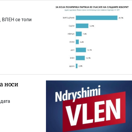
 ВЛЕН се топи
а носи
адата