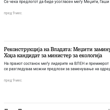
Се чека предлогот да биде усогласен меѓу Меџити, Гаши
пред 9 мес.
Реконструкција на Владата: Меџити замин
Хоџа кандидат за министер за екологија
На првиот состанок меѓу лидерите на ВЛЕН и премиерот
се разгледуваа можни предлози за заменување на одре
пред 9 мес.