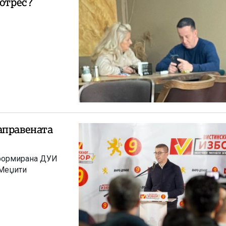
јотрес?
аправената
еформирана ДУИ
 Меџити