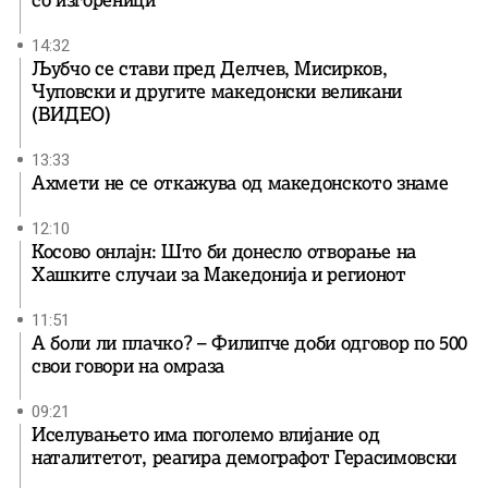
14:32
Љубчо се стави пред Делчев, Мисирков,
Чуповски и другите македонски великани
(ВИДЕО)
13:33
Ахмети не се откажува од македонското знаме
12:10
Косово онлајн: Што би донесло отворање на
Хашките случаи за Македонија и регионот
11:51
А боли ли плачко? – Филипче доби одговор по 500
свои говори на омраза
09:21
Иселувањето има поголемо влијание од
наталитетот, реагира демографот Герасимовски