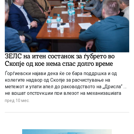
ЗЕЛС на итен состанок за ѓубрето во
Скопје од кое нема спас долго време
Ѓорѓиевски најави дека ќе се бара поддршка и од
колегите надвор од Скопје за расчистување на
метежот и упати апел до раководството на „Дрисла“ да
не вршат опструкции при влезот на механизацијата
која ќе го транспортира отпадот.
пред 10 мес.