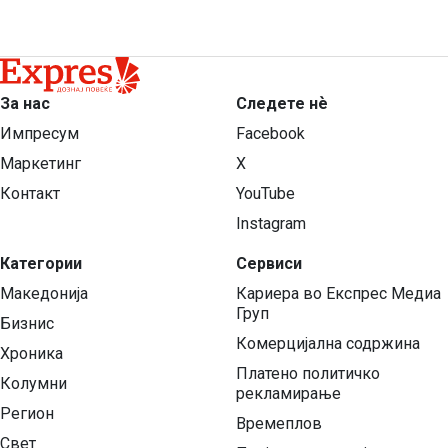
За нас
Следете нѐ
Импресум
Facebook
Маркетинг
X
Контакт
YouTube
Instagram
Категории
Сервиси
Македонија
Кариера во Експрес Медиа
Груп
Бизнис
Комерцијална содржина
Хроника
Платено политичко
Колумни
рекламирање
Регион
Времеплов
Свет