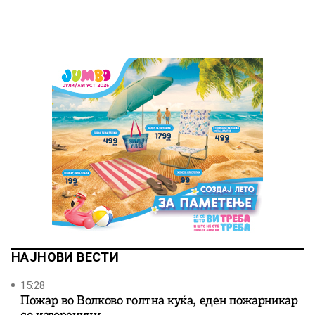
НАЈНОВИ ВЕСТИ
15:28
Пожар во Волково голтна куќа, еден пожарникар
со изгореници