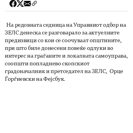
На редовната седница на Управниот одбор на
ЗЕЛС денеска се разговарало за актуелните
предизвици со кои се соочуваат општините,
при што биле донесени повеќе одлуки во
интерес на граѓаните и локалната самоуправа,
соопшти попладнево скопскиот
градоначалник и претседател на ЗЕЛС, Орце
Ѓорѓиевски на Фејсбук.