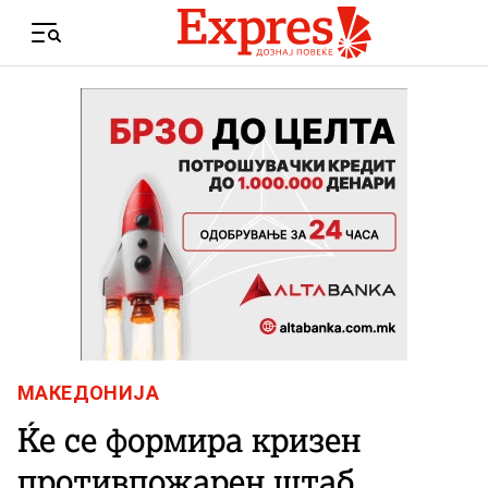
Skip to content
Menu
МАКЕДОНИЈА
Ќе се формира кризен
противпожарен штаб,