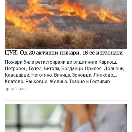
ЦУК: Од 20 активни пожари, 18 се изгаснати
Пожари биле регистрирани во општините Карпош,
Петровец, Бутел, Битола, Богданци, Прилеп, Долнени,
Кавадарци, Неготино, Виница, Зрновци, Липково,
Кратово, Ранковце, Желино, Теарце и Гостивар
пред 2 часа