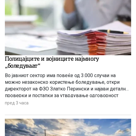
Полицајците и војниците најмногу
„боледуваат“
Во јавниот сектор има повеќе од 3.000 случаи на
можно незаконско користење боледување, откри
директорот на ФЗО Златко Перински и најави детални
проверки и постапки за утврдување одговорност
пред 3 часа