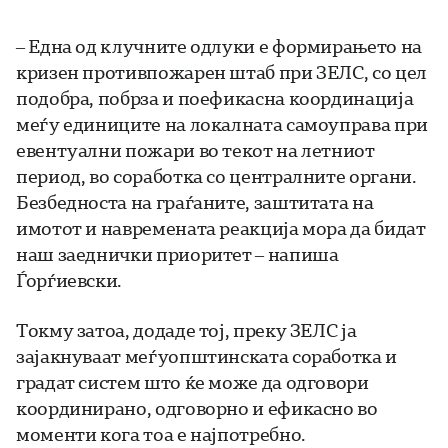
– Една од клучните одлуки е формирањето на
кризен противпожарен штаб при ЗЕЛС, со цел
подобра, побрза и поефикасна координација
меѓу единиците на локалната самоуправа при
евентуални пожари во текот на летниот
период, во соработка со централните органи.
Безбедноста на граѓаните, заштитата на
имотот и навремената реакција мора да бидат
наш заеднички приоритет – напиша
Ѓорѓиевски.
Токму затоа, додаде тој, преку ЗЕЛС ја
зајакнуваат меѓуопштинската соработка и
градат систем што ќе може да одговори
координирано, одговорно и ефикасно во
моменти кога тоа е најпотребно.