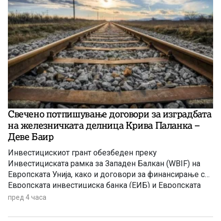
Свечено потпишување договори за изградбата
на железничката делница Крива Паланка –
Деве Баир
Инвестицискиот грант обезбеден преку
Инвестициската рамка за Западен Балкан (WBIF) на
Европската Унија, како и договори за финансирање со
Европската инвестициска банка (ЕИБ) и Европската
банка за обнова и развој (ЕБОР)
пред 4 часа