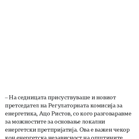
– На седницата присуствуваше и новиот
претседател на Регулаторната комисија за
енергетика, Ацо Ристов, со кого разговаравме
за можностите за основање локални
енергетски претпријатија. Ова е важен чекор
кон енергетска независност на општините.