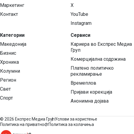
Маркетинг
X
Контакт
YouTube
Instagram
Категории
Сервиси
Македонија
Кариера во Експрес Медиа
Груп
Бизнис
Комерцијална содржина
Хроника
Платено политичко
Колумни
рекламирање
Регион
Времеплов
Свет
Пријави корекција
Спорт
Анонимна дојава
©
2026 Експрес Медиа Груп
Услови за користење
Политика на приватност
Политика за колачиња