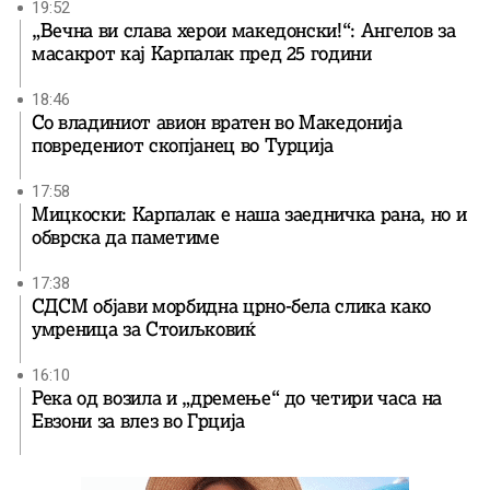
19:52
„Вечна ви слава херои македонски!“: Ангелов за
масакрот кај Карпалак пред 25 години
18:46
Со владиниот авион вратен во Македонија
повредениот скопјанец во Турција
17:58
Мицкоски: Карпалак е наша заедничка рана, но и
обврска да паметиме
17:38
СДСМ објави морбидна црно-бела слика како
умреница за Стоиљковиќ
16:10
Река од возила и „дремење“ до четири часа на
Евзони за влез во Грција