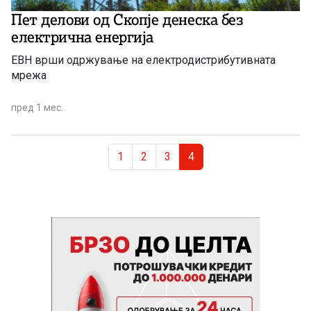
Пет делови од Скопје денеска без
електрична енергија
ЕВН врши одржување на електродистрибутивната
мрежа
пред 1 мес.
Page navigation
Page
Page
Page
Current Page
1
2
3
4