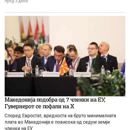
таа политика е апсолутно сменета и листата на
пред 3 дена
критични минерали само се зголемува.
Македонија подобра од 7 членки на ЕУ,
Гувернерот се пофали на Х
Според Евростат, вредноста на бруто минималната
плата во Македонија е повисока од седум земји
членки на ЕУ