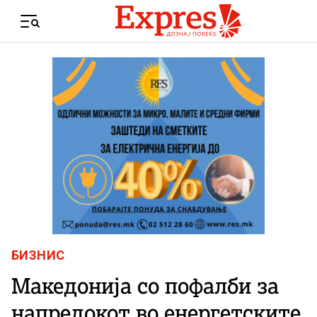
Skip to content
Menu
БИЗНИС
Македонија со пофалби за
напредокот во енергетските