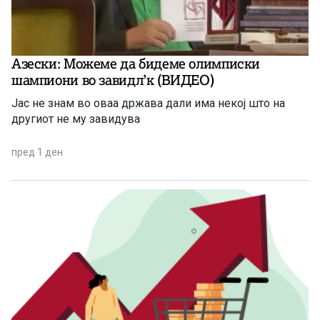
Азески: Можеме да бидеме олимписки
шампиони во завидл’к (ВИДЕО)
Јас не знам во оваа држава дали има некој што на
другиот не му завидува
пред 1 ден