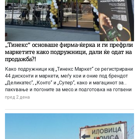
„Тинекс“ основаше фирма-ќерка и ги префрли
маркетите како подружници, дали ќе одат на
продажба?!
Како подружници кај „Тинекс Маркет“ се регистрирани
44 дисконти и маркети, меѓу кои и оние под брендот
„Деликатес“, „Конто“ и „Супер“, како и магацинот за
пакување и погоните за месо.и подготовка на готвени
јадења. Префрлен е и центарот за логистика, односно
пред 2 дена
за складирање стока во Петровец.