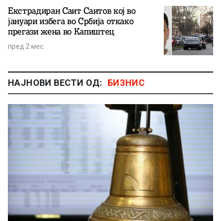
Екстрадиран Саит Саитов кој во
јануари избега во Србија откако
прегази жена во Капиштец
пред 2 мес.
НАЈНОВИ ВЕСТИ ОД:
БИЗНИС