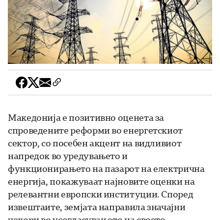
Македонија е позитивно оценета за
спроведените реформи во енергетскиот
сектор, со посебен акцент на видливиот
напредок во уредувањето и
функционирањето на пазарот на електрична
енергија, покажуваат најновите оценки на
релевантни европски институции. Според
извештаите, земјата направила значајни
чекори во усогласувањето на своето