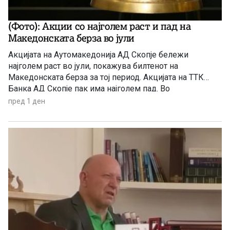
(Фото): Акции со најголем раст и пад на
Македонската берза во јули
Акцијата на Аутомакедонија АД Скопје бележи
најголем раст во јули, покажува билтенот на
Македонската берза за тој период. Акцијата на ТТК
Банка АД Скопје пак има најголем пад. Во
продолжение целосно и другите акции со најголем
пред 1 ден
раст и пад за јулскиот период.