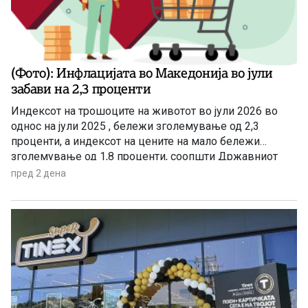
(Фото): Инфлацијата во Македонија во јули
забави на 2,3 проценти
Индексот на трошоците на животот во јули 2026 во
однос на јули 2025 , бележи зголемување од 2,3
проценти, а индексот на цените на мало бележи
зголемување од 1,8 проценти, соопшти Државниот
завод за статистика. Станува збор за благо забавување
пред 2 дена
на инфлацијата ако се земе предвид дека во јуни
годишната стапка на инфлација изнесуваше 3,4
проценти.