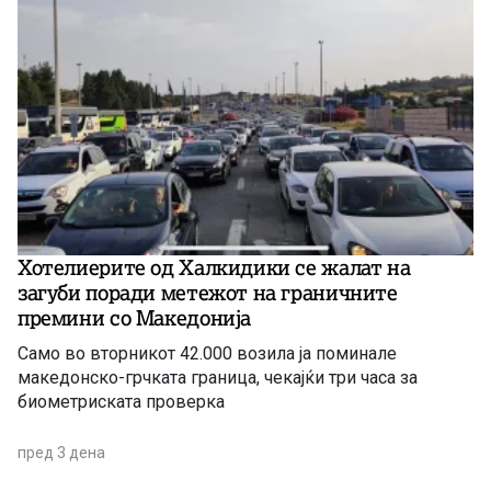
Хотелиерите од Халкидики се жалат на
загуби поради метежот на граничните
премини со Македонија
Само во вторникот 42.000 возила ја поминале
македонско-грчката граница, чекајќи три часа за
биометриската проверка
пред 3 дена