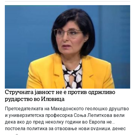
Стручната јавност не е против одржливо
рударство во Иловица
Претседателката на Македонското геолошко друштво
и универзитетска професорка Соња Лепиткова вели
дека ако до пред неколку години во Европа не
постоела политика за отворање нови рудници, денес