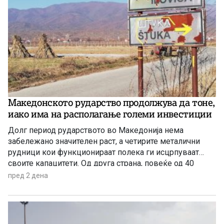
Македонското рударство продолжува да тоне,
иако има на располагање големи инвестиции
Долг период рударството во Македонија нема
забележано значителен раст, а четирите металични
рудници кои функционираат полека ги исцрпуваат
своите капацитети. Од друга страна, повеќе од 40
години се нема реализирано ниту една голема
пред 2 дена
инвестиција во оваа гранка, а во моментов
единствена сериозна најава има за проектот за рудник
за бакар во Иловица.