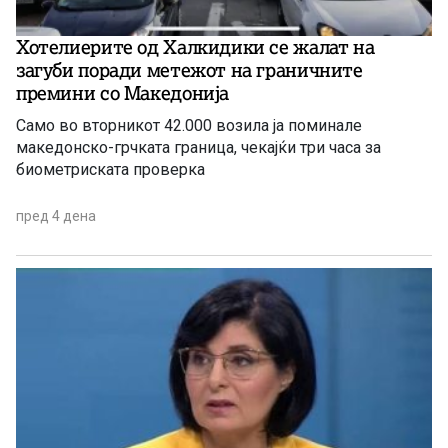
Хотелиерите од Халкидики се жалат на
загуби поради метежот на граничните
премини со Македонија
Само во вторникот 42.000 возила ја поминале
македонско-грчката граница, чекајќи три часа за
биометриската проверка
пред 4 дена