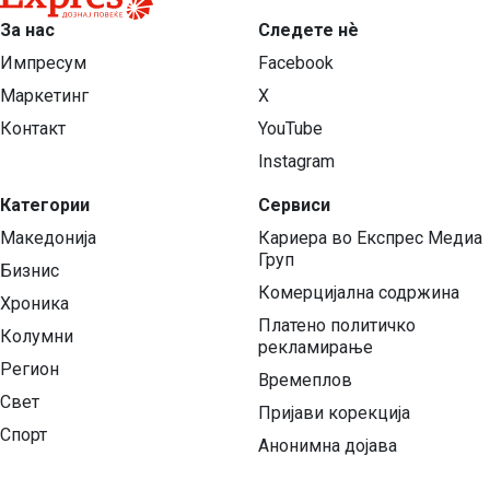
За нас
Следете нѐ
Импресум
Facebook
Маркетинг
X
Контакт
YouTube
Instagram
Категории
Сервиси
Македонија
Кариера во Експрес Медиа
Груп
Бизнис
Комерцијална содржина
Хроника
Платено политичко
Колумни
рекламирање
Регион
Времеплов
Свет
Пријави корекција
Спорт
Анонимна дојава