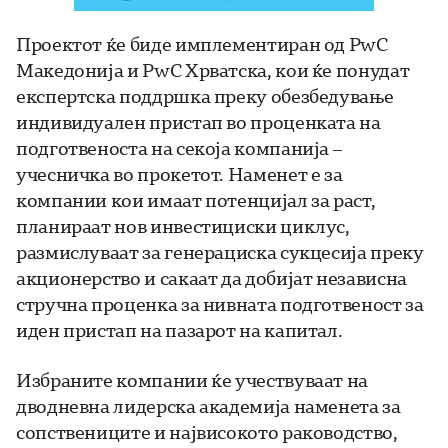
Проектот ќе биде имплементиран од PwC
Македонија и PwC Хрватска, кои ќе понудат
експертска поддршка преку обезбедување
индивидуален пристап во проценката на
подготвеноста на секоја компанија –
учесничка во прокетот. Наменет е за
компании кои имаат потенцијал за раст,
планираат нов инвестициски циклус,
размислуваат за генерациска сукцесија преку
акционерство и сакаат да добијат независна
стручна проценка за нивната подготвеност за
иден пристап на пазарот на капитал.
Избраните компании ќе учествуваат на
дводневна лидерска академија наменета за
сопствениците и највисокото раководство,