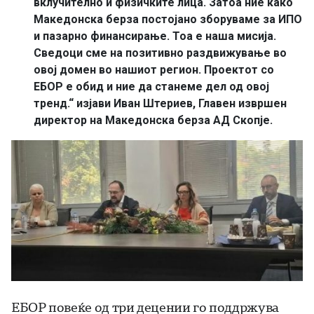
вклучително и физичките лица. Затоа ние како
Македонска берза постојано зборуваме за ИПО
и пазарно финансирање. Тоа е наша мисија.
Сведоци сме на позитивно раздвижување во
овој домен во нашиот регион. Проектот со
ЕБОР е обид и ние да станеме дел од овој
тренд.“ изјави Иван Штериев, Главен извршен
директор на Македонска берза АД Скопје.
ЕБОР повеќе од три децении го поддржува