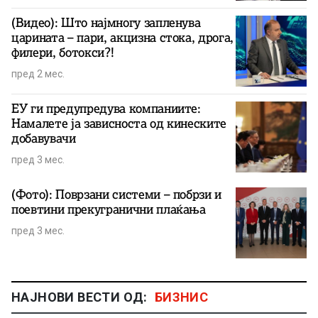
(Видео): Што најмногу запленува
царината – пари, акцизна стока, дрога,
филери, ботокси?!
пред 2 мес.
ЕУ ги предупредува компаниите:
Намалете ја зависноста од кинеските
добавувачи
пред 3 мес.
(Фото): Поврзани системи – побрзи и
поевтини прекугранични плаќања
пред 3 мес.
НАЈНОВИ ВЕСТИ ОД:
БИЗНИС