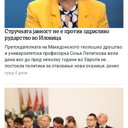
Стручната јавност не е против одржливо
рударство во Иловица
Претседателката на Македонското геолошко друштво
и универзитетска професорка Соња Лепиткова вели
дека ако до пред неколку години во Европа не
постоела политика за отворање нови рудници, денес
таа политика е апсолутно сменета и листата на
пред 4 дена
критични минерали само се зголемува.