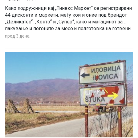
Како подружници кај „Тинекс Маркет“ се регистрирани
44 дисконти и маркети, меѓу кои и оние под брендот
„Деликатес“, „Конто“ и „Супер“, како и магацинот за
пакување и погоните за месо.и подготовка на готвени
јадења. Префрлен е и центарот за логистика, односно
пред 3 дена
за складирање стока во Петровец.