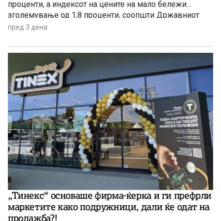
проценти, а индексот на цените на мало бележи
зголемување од 1,8 проценти, соопшти Државниот
завод за статистика. Станува збор за благо забавување
пред 3 дена
на инфлацијата ако се земе предвид дека во јуни
годишната стапка на инфлација изнесуваше 3,4
проценти.
„Тинекс“ основаше фирма-ќерка и ги префрли
маркетите како подружници, дали ќе одат на
продажба?!