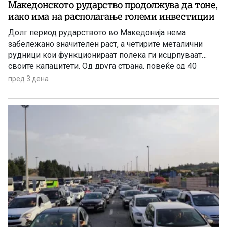
Македонското рударство продолжува да тоне,
иако има на располагање големи инвестиции
Долг период рударството во Македонија нема
забележано значителен раст, а четирите металични
рудници кои функционираат полека ги исцрпуваат
своите капацитети. Од друга страна, повеќе од 40
години се нема реализирано ниту една голема
пред 3 дена
инвестиција во оваа гранка, а во моментов
единствена сериозна најава има за проектот за рудник
за бакар во Иловица.