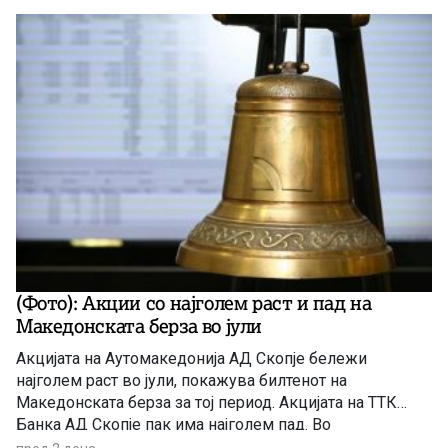
(Фото): Акции со најголем раст и пад на
Македонската берза во јули
Акцијата на Аутомакедонија АД Скопје бележи
најголем раст во јули, покажува билтенот на
Македонската берза за тој период. Акцијата на ТТК
Банка АД Скопје пак има најголем пад. Во
продолжение целосно и другите акции со најголем