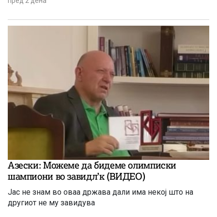
пред 2 дена
раст и пад за јулскиот период.
Азески: Можеме да бидеме олимписки
шампиони во завидл’к (ВИДЕО)
Јас не знам во оваа држава дали има некој што на
другиот не му завидува