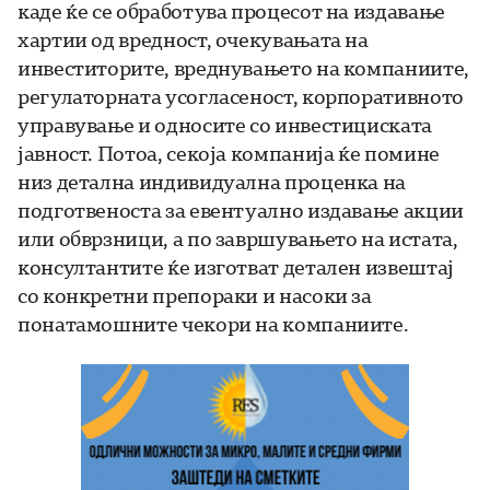
каде ќе се обработува процесот на издавање
хартии од вредност, очекувањата на
инвеститорите, вреднувањето на компаниите,
регулаторната усогласеност, корпоративното
управување и односите со инвестициската
јавност. Потоа, секоја компанија ќе помине
низ детална индивидуална проценка на
подготвеноста за евентуално издавање акции
или обврзници, а по завршувањето на истата,
консултантите ќе изготват детален извештај
со конкретни препораки и насоки за
понатамошните чекори на компаниите.