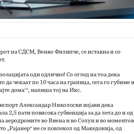
рот на СДСМ, Венко Филипче, се истакна и со
т.
Изолацијата оди одлично! Со оглед на тоа дека
 да чекаат по 10 часа на граница, сега го губиме 
јте дома’“, напиша тој на Икс.
анспорт Александар Николоски изјави дека
а 2,5 пати повисока субвенција за да лета до и од
на аеродромите во Виена и во Солун и во моментов
о „Рајанер“ не се повлекол од Македонија, од