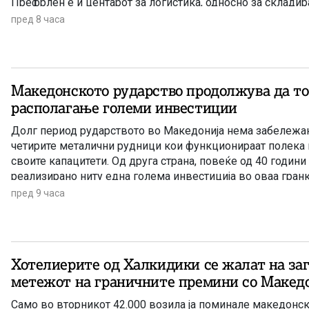
Префрлен е и центарот за логистика, односно за склади
Петровец.
пред 8 часа
Македонското рударство продолжува да то
располагање големи инвестиции
Долг период рударството во Македонија нема забележано
четирите металични рудници кои функционираат полека 
своите капацитети. Од друга страна, повеќе од 40 години
реализирано ниту една голема инвестиција во оваа гран
единствена сериозна најава има за проектот за рудник з
пред 9 часа
Хотелиерите од Халкидики се жалат на за
метежот на граничните премини со Макед
Само во вторникот 42.000 возила ја поминале македонск