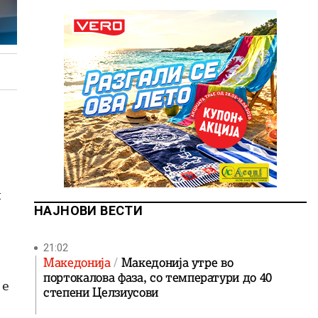
и
НАЈНОВИ ВЕСТИ
21:02
Македонија
Македонија утре во
портокалова фаза, со температури до 40
 е
степени Целзиусови