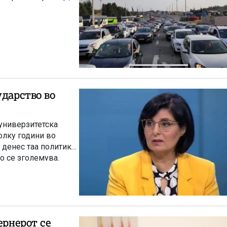
ударство во
универзитетска
олку години во
 денес таа политика
о се зголемува.