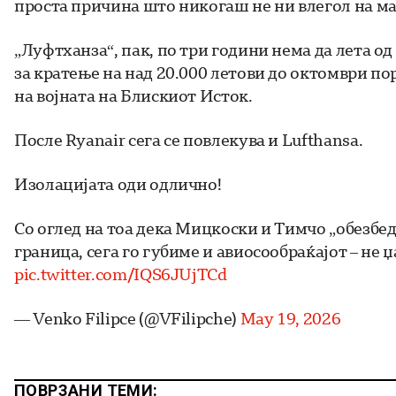
проста причина што никогаш не ни влегол на м
„Луфтханза“, пак, по три години нема да лета о
за кратење на над 20.000 летови до октомври п
на војната на Блискиот Исток.
После Ryanair сега се повлекува и Lufthansa.
Изолацијата оди одлично!
Со оглед на тоа дека Мицкоски и Тимчо „обезбеди
граница, сега го губиме и авиосообраќајот – не 
pic.twitter.com/IQS6JUjTCd
— Venko Filipce (@VFilipche)
May 19, 2026
ПОВРЗАНИ ТЕМИ: