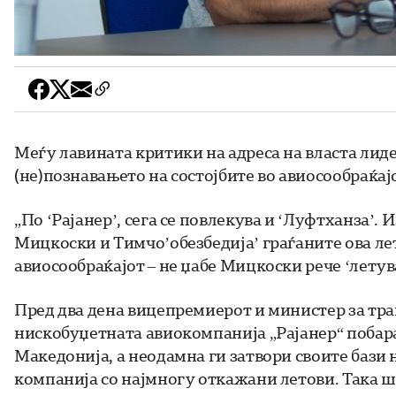
Меѓу лавината критики на адреса на власта лиде
(не)познавањето на состојбите во авиосообраќајо
„По ‘Рајанер’, сега се повлекува и ‘Луфтханза’. 
Мицкоски и Тимчо’обезбедија’ граѓаните ова лето
авиосообраќајот – не џабе Мицкоски рече ‘летува
Пред два дена вицепремиерот и министер за тр
нискобуџетната авиокомпанија „Рајанер“ побарал
Македонија, а неодамна ги затвори своите бази 
компанија со најмногу откажани летови. Така шт