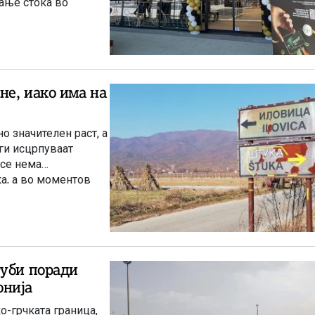
рање стока во
не, иако има на
 значителен раст, а
ги исцрпуваат
 се нема
ка, а во моментов
а бакар во Иловица.
губи поради
онија
о-грчката граница,