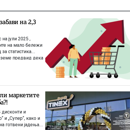
забави на 2,3
на јули 2025 ,
ите на мало бележи
за статистика.
е земе предвид дека
роценти.
рли маркетите
а?!
4 дисконти и
“ и „Супер“, како и
на готвени јадења.