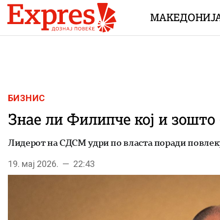
Skip to content
МАКЕДОНИЈ
БИЗНИС
Знае ли Филипче кој и зошто 
Лидерот на СДСМ удри по власта поради повлекув
19. мај 2026. — 22:43