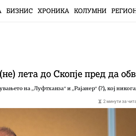
А
БИЗНИС
ХРОНИКА
КОЛУМНИ
РЕГИО
(не) лета до Скопје пред да об
ањето на „Луфтханза“ и „Рајанер“ (?), кој никога
2 минути за чи