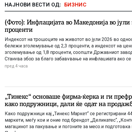
НАЈНОВИ ВЕСТИ ОД:
БИЗНИС
(Фото): Инфлацијата во Македонија во јули 
проценти
Индексот на трошоците на животот во јули 2026 во однос 
бележи зголемување од 2,3 проценти, а индексот на цен
зголемување од 1,8 проценти, соопшти Државниот завод 
Станува збор за благо забавување на инфлацијата ако с
во јуни годишната стапка на инфлација изнесуваше 3,4 п
пред 4 часа
„Тинекс“ основаше фирма-ќерка и ги преф
како подружници, дали ќе одат на продажб
Како подружници кај „Тинекс Маркет“ се регистрирани 4
маркети, меѓу кои и оние под брендот „Деликатес“, „Конто
магацинот за пакување и погоните за месо.и подготовка 