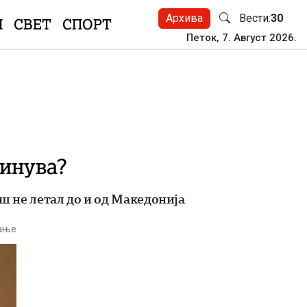
Архива
Вести:
30
Н
СВЕТ
СПОРТ
Петок, 7. Август 2026.
винува?
ш не летал до и од Македонија
тање