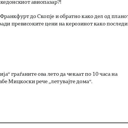
акедонскиот авиопазар?!
д Франкфурт до Скопје и обратно како дел од плано
оради превисоките цени на керозинот како послед
ја“ граѓаните ова лето да чекаат по 10 часа на
џабе Мицкоски рече „летувајте дома“.