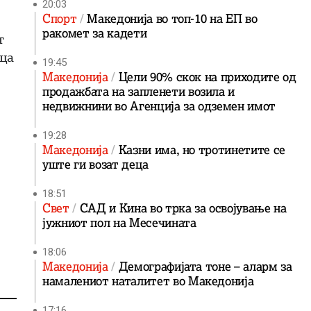
20:03
Спорт
Македонија во топ-10 на ЕП во
ракомет за кадети
т
ица
19:45
Македонија
Цели 90% скок на приходите од
продажбата на запленети возила и
недвижнини во Агенција за одземен имот
19:28
Македонија
Казни има, но тротинетите се
уште ги возат деца
18:51
Свет
САД и Кина во трка за освојување на
јужниот пол на Месечината
18:06
Македонија
Демографијата тоне – аларм за
намалениот наталитет во Македонија
17:16