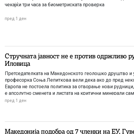
чекајќи три часа за биометриската проверка
пред 1 ден
Стручната јавност не е против одржливо р
Иловица
Претседателката на Македонското геолошко друштво и 
професорка Соња Лепиткова вели дека ако до пред нек
Европа не постоела политика за отворање нови рудници,
е апсолутно сменета и листата на критични минерали сам
пред 1 ден
Македонија подобра од 7 членки на ЕУ, Гувернерот се