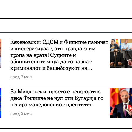
Кекеновски: СДСМ и Филипче паничат
и хистеризираат, оти правдата им
тропа на врата! Судиите и
обвинителите мора да го казнат
криминалот и башибозукот на
арамиите!
пред 2 мес.
За Мицковски, просто е неверојатно
дека Филипче не чул оти Бугарија го
негира македонскиот идентитет
пред 3 мес.