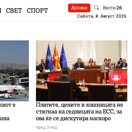
Архива
Вести:
26
Н
СВЕТ
СПОРТ
Сабота, 8. Август 2026.
киот е
Платите, цените и кошницата не
стигнаа на седницата на ЕСС, за
ешна
ова ќе се дискутира наскоро
пред 3 нед.