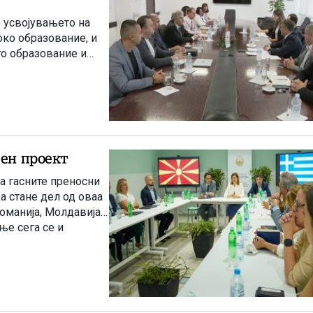
е усвојувањето на
око образование, и
то образование и
сен проект
а гасните преносни
а стане дел од оваа
Романија, Молдавија,
ње сега се и