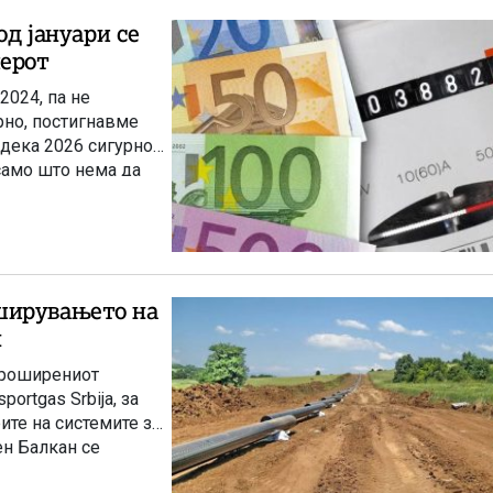
од јануари се
иерот
2024, па не
рно, постигнавме
а дека 2026 сигурно
само што нема да
ако овој, како се
акедонија ја чека
ширувањето на
н
проширениот
ortgas Srbija, за
ите на системите за
ен Балкан се
оопшти НОМАГАС.