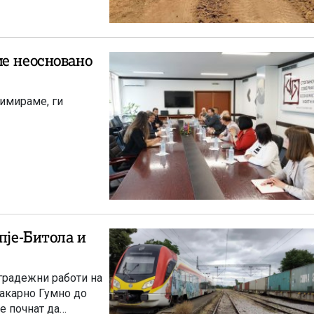
ме неосновано
лимираме, ги
пје-Битола и
радежни работи на
Бакарно Гумно до
ќе почнат да