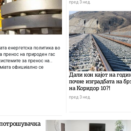
пред 3 нед.
јата енергетска политика во
а пренос на природен гас
истемите за пренос на
емјата официјално се
ата „Вертикален коридор“.
Дали кон кајот на годи
почне изградбата на бр
на Коридор 10?!
пред 3 нед.
 потрошувачка