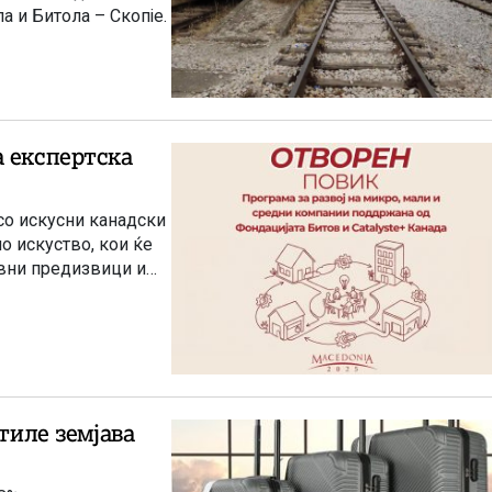
а и Битола – Скопје.
а експертска
со искусни канадски
 искуство, кои ќе
овни предизвици и
тиле земјава