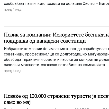
сообраќаат патничките возови на релација Скопје – Битол
пред 4 нед.
Повик за компании: Искористете бесплатн
поддршка од канадски советници
Избраните компании ќе имаат можност да соработуваат 
советници, професионалци со долгогодишно меѓународно
обезбедат практични совети и насоки за конкретни дел
развојни можности, согласно потребите на компанијата.
пред 4 нед.
Повеќе од 100.000 странски туристи ја посе
само во мај