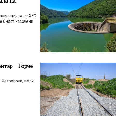
ала на
ализацијата на ХЕС
е бидат насочени
нтар – Ѓорче
а метропола, вели