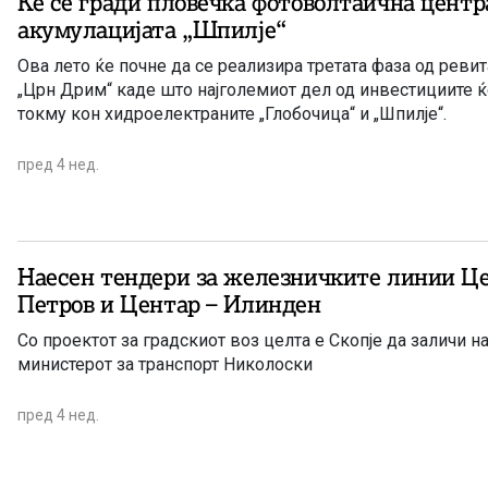
Ќе се гради пловечка фотоволтаична центр
акумулацијата „Шпилје“
Ова лето ќе почне да се реализира третата фаза од ревит
„Црн Дрим“ каде што најголемиот дел од инвестициите ќ
токму кон хидроелектраните „Глобочица“ и „Шпилје“.
пред 4 нед.
Наесен тендери за железничките линии Це
Петров и Центар – Илинден
Со проектот за градскиот воз целта е Скопје да заличи н
министерот за транспорт Николоски
пред 4 нед.