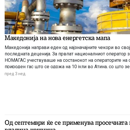
Македонија на нова енергетска мапа
Македонија направи еден од најзначајните чекори во сво
последната деценија. За првпат националниот оператор з
НОМАГАС учествуваше на состанокот на операторите на с
природен гас што се одржа на 10 јули во Атина, со што з
приклучува кон процесот на проширување на иницијатив
пред 3 нед.
Од септември ќе се применува просечната
владина кошница