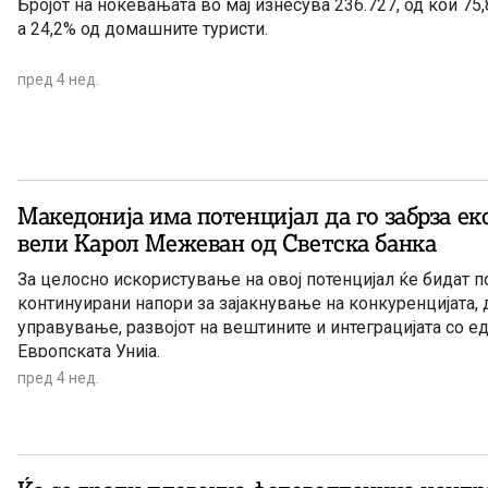
Бројот на ноќевањата во мај изнесува 236.727, од кои 75,8% се од странските,
а 24,2% од домашните туристи.
пред 4 нед.
Македонија има потенцијал да го забрза ек
вели Карол Межеван од Светска банка
За целосно искористување на овој потенцијал ќе бидат 
континуирани напори за зајакнување на конкуренцијата,
управување, развојот на вештините и интеграцијата со е
Европската Унија.
пред 4 нед.