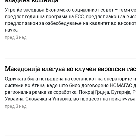
Утре ќе заседава Економско социјалниот совет – теми с
предлог годишна програма на ЕСС, предлог закон за вис
предлог закон за озбесбедување на квалитет во високо
наука.
пред 3 нед.
Македонија влегува во клучен европски га
Одлуката била потврдена на состанокот на операторите н
системи во Атина, каде што било договорено НОМАГАС д
регионална рамка за соработка. Покрај Грција, Бугарија, 
Украина, Словачка и Унгарија, во процесот на приклучува
Македонија и Србија.
пред 3 нед.