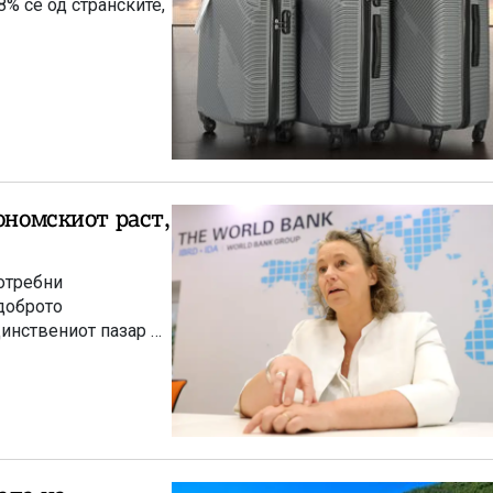
ономскиот раст,
потребни
 доброто
динствениот пазар на