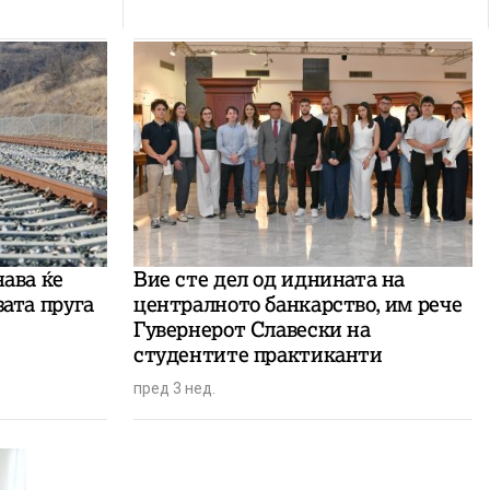
нава ќе
Вие сте дел од иднината на
зата пруга
централното банкарство, им рече
Гувернерот Славески на
студентите практиканти
пред 3 нед.