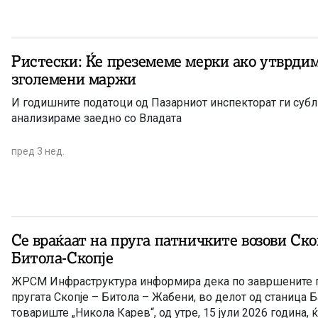
Ристески: Ќе преземеме мерки ако утврди
зголемени маржи
И годишните податоци од Пазарниот инспекторат ги суб
анализираме заедно со Владата
пред 3 нед.
Се враќаат на пруга патничките возови Ско
Битола-Скопје
ЖРСМ Инфраструктура информира дека по завршените г
пругата Скопје – Битола – Жабени, во делот од станица 
товариште „Никола Карев“, од утре, 15 јули 2026 година, 