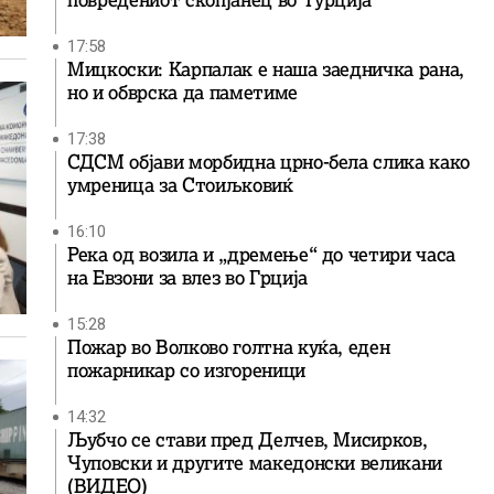
повредениот скопјанец во Турција
17:58
Мицкоски: Карпалак е наша заедничка рана,
но и обврска да паметиме
17:38
СДСМ објави морбидна црно-бела слика како
умреница за Стоиљковиќ
16:10
Река од возила и „дремење“ до четири часа
на Евзони за влез во Грција
15:28
Пожар во Волково голтна куќа, еден
пожарникар со изгореници
14:32
Љубчо се стави пред Делчев, Мисирков,
Чуповски и другите македонски великани
(ВИДЕО)