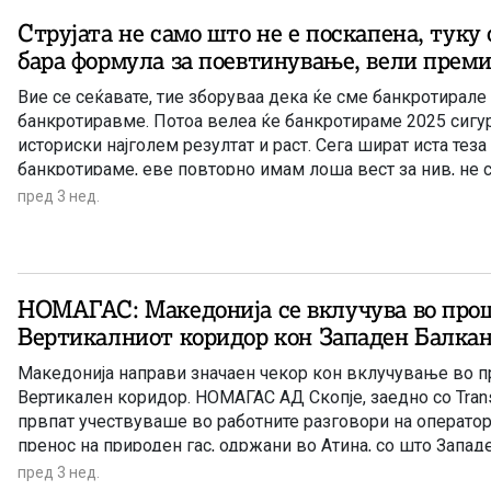
Струјата не само што не е поскапена, туку 
бара формула за поевтинување, вели прем
Вие се сеќавате, тие зборуваа дека ќе сме банкротирале 
банкротиравме. Потоа велеа ќе банкротираме 2025 сигу
историски најголем резултат и раст. Сега шират иста тез
банкротираме, еве повторно имам лоша вест за нив, не 
банкротираме, туку ќе гледаат сѐ повеќе вакви проекти к
пред 3 нед.
реализираат, изјави премиерот за тезите на СДСМ дека М
тешка есен со високи цени на струјата и банкрот.
НОМАГАС: Македонија се вклучува во про
Вертикалниот коридор кон Западен Балка
Македонија направи значаен чекор кон вклучување во 
Вертикален коридор. НОМАГАС АД Скопје, заедно со Transp
првпат учествуваше во работните разговори на оператор
пренос на природен гас, одржани во Атина, со што Запад
вклучува во понатамошниот развој на иницијативата, с
пред 3 нед.