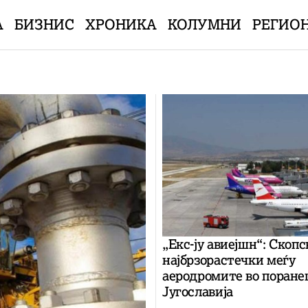
А
БИЗНИС
ХРОНИКА
КОЛУМНИ
РЕГИО
„Екс-ју авиејшн“: Скопс
најбрзорастечки меѓу
аеродромите во поран
Југославија