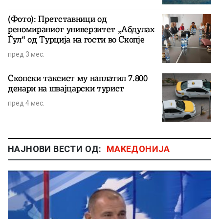
(Фото): Претставници од
реномираниот универзитет „Абдулах
Ѓул“ од Турција на гости во Скопје
пред 3 мес.
Скопски таксист му наплатил 7.800
денари на швајцарски турист
пред 4 мес.
НАЈНОВИ ВЕСТИ ОД:
МАКЕДОНИЈА