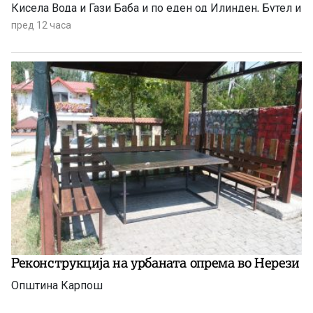
Кисела Вода и Гази Баба и по еден од Илинден, Бутел и
Аеродром. Новозаболените лица се на возраст од 60
пред 12 часа
до 84 години и сите се хоспитализирани, информираа
попладнево од Министерството за здравство.
Реконструкција на урбаната опрема во Нерези
Општина Карпош