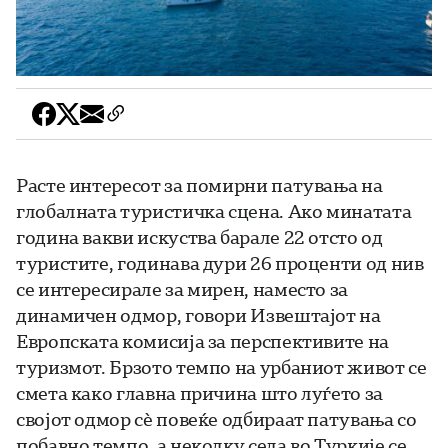
Расте интересот за помирни патувања на
глобалната туристичка сцена. Ако минатата
година вакви искуства барале 22 отсто од
туристите, годинава дури 26 проценти од нив
се интересирале за мирен, наместо за
динамичен одмор, говори Извештајот на
Европската комисија за перспективите на
туризмот. Брзото темпо на урбаниот живот се
смета како главна причина што луѓето за
својот одмор сѐ повеќе одбираат патувања со
побавно темпо, а неколку села во Туркије се