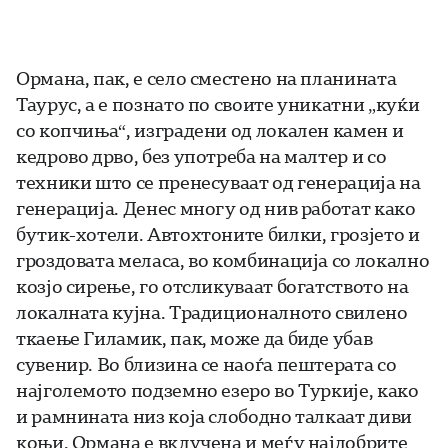
Ормана, пак, е село сместено на планината
Таурус, а е познато по своите уникатни „куќи
со копчиња“, изградени од локален камен и
кедрово дрво, без употреба на малтер и со
техники што се пренесуваат од генерација на
генерација. Денес многу од нив работат како
бутик-хотели. Автохтоните билки, грозјето и
гроздовата меласа, во комбинација со локално
козјо сирење, го отсликуваат богатството на
локалната кујна. Традиционалното свилено
ткаење Гиламик, пак, може да биде убав
сувенир. Во близина се наоѓа пештерата со
најголемото подземно езеро во Туркије, како
и рамнината низ која слободно талкаат диви
коњи. Ормана е вклучена и меѓу најдобрите