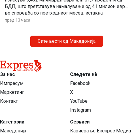
БДП, што претставува намалување од 41 милион евра
во споредба со претходниот месец, истакна
пратеникот на ВМРО-ДПМНЕ Сергеј Попов на
пред 13 часа
денешната прес-конференција.
Сите вести од Македонија
За нас
Следете нѐ
Импресум
Facebook
Маркетинг
X
Контакт
YouTube
Instagram
Категории
Сервиси
Македонија
Кариера во Експрес Медиа