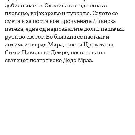
добило името. Околината е идеална за
пловење, кајакарење и нуркање. Селото се
смета и за порта кон прочуената Ликиска
патека, една од најпознатите долги пешачки
рути во светот. Во близина се наоѓаат и
античкиот град Мира, како и Црквата на
Свети Никола во Демре, посветена на
светецот познат како Дедо Мраз.