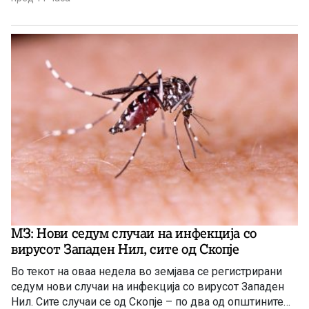
тема за меѓусебни препукувања наместо да донесат
итни мерки за да се спречи одливот на млади.
МЗ: Нови седум случаи на инфекција со
вирусот Западен Нил, сите од Скопје
Во текот на оваа недела во земјава се регистрирани
седум нови случаи на инфекција со вирусот Западен
Нил. Сите случаи се од Скопје – по два од општините