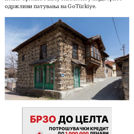
одржливи патувања на GoTürkiye.