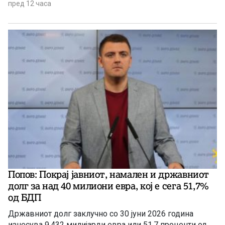
пред 12 часа
Попов: Покрај јавниот, намален и државниот
долг за над 40 милиони евра, кој e сега 51,7%
од БДП
Државниот долг заклучно со 30 јуни 2026 година
изнесува 9,432 милијарди евра или 51,7 проценти од