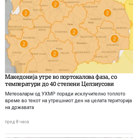
Македонија утре во портокалова фаза, со
температури до 40 степени Целзиусови
Метеоаларм од УХМР поради исклучително топлото
време во текот на утрешниот ден на целата територија
на државата
пред 8 часа