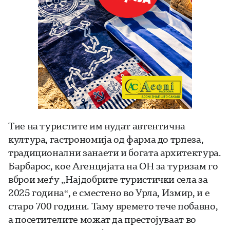
Тие на туристите им нудат автентична
култура, гастрономија од фарма до трпеза,
традиционални занаети и богата архитектура.
Барбарос, кое Агенцијата на ОН за туризам го
вброи меѓу „Најдобрите туристички села за
2025 година“, е сместено во Урла, Измир, и е
старо 700 години. Таму времето тече побавно,
а посетителите можат да престојуваат во