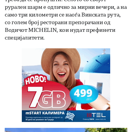
рурален шарм е одлично за мирни вечери, а на
само три километри се наоѓа Винската рута,
со голем број ресторани препорачани од
Водичот MICHELIN, кои нудат префинети
специјалитети.