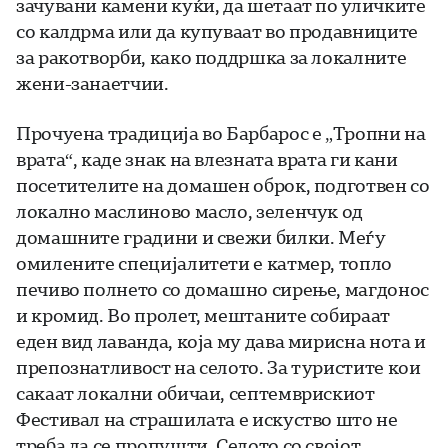
зачувани камени куќи, да шетаат по уличките
со калдрма или да купуваат во продавниците
за ракотворби, како поддршка за локалните
жени-занаетчии.
Прочуена традиција во Барбарос е „Тропни на
врата“, каде знак на влезната врата ги кани
посетителите на домашен оброк, подготвен со
локално маслиново масло, зеленчук од
домашните градини и свежи билки. Меѓу
омилените специјалитети е катмер, топло
печиво полнето со домашно сирење, магдонос
и кромид. Во пролет, мештаните собираат
еден вид лаванда, која му дава мирисна нота и
препознатливост на селото. За туристите кои
сакаат локални обичаи, септемврискиот
Фестивал на страшилата е искуство што не
треба да се пропушти. Селото со својот