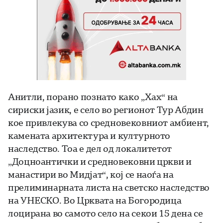
Анитли, порано познато како „Хах“ на
сириски јазик, е село во регионот Тур Абдин
кое привлекува со средновековниот амбиент,
камената архитектура и културното
наследство. Тоа е дел од локалитетот
„Доцноантички и средновековни цркви и
манастири во Мидјат“, кој се наоѓа на
прелиминарната листа на светско наследство
на УНЕСКО. Во Црквата на Богородица
лоцирана во самото село на секои 15 дена се