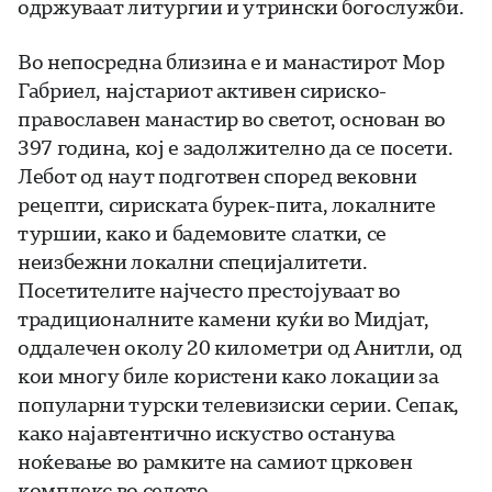
одржуваат литургии и утрински богослужби.
Во непосредна близина е и манастирот Мор
Габриел, најстариот активен сириско-
православен манастир во светот, основан во
397 година, кој е задолжително да се посети.
Лебот од наут подготвен според вековни
рецепти, сириската бурек-пита, локалните
туршии, како и бадемовите слатки, се
неизбежни локални специјалитети.
Посетителите најчесто престојуваат во
традиционалните камени куќи во Мидјат,
оддалечен околу 20 километри од Анитли, од
кои многу биле користени како локации за
популарни турски телевизиски серии. Сепак,
како најавтентично искуство останува
ноќевање во рамките на самиот црковен
комплекс во селото.