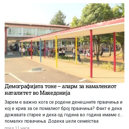
Демографијата тоне – аларм за намалениот
наталитет во Македонија
Зарем е важно кога се родени денешните првачиња и
кој е крив за се помалиот број првачиња? Факт е дека
државата старее и дека од година во година имаме се
помалку првачиња. Додека цели семејства
заминуваат од државата, политичарите си наоѓаат нова
пред 11 часа