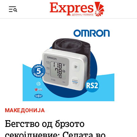
Skip to content
Menu
МАКЕДОНИЈА
Бегство од брзото
секојдневие: Селата во