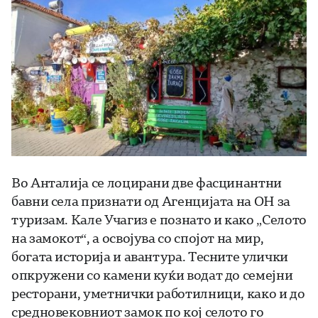
Во Анталија се лоцирани две фасцинантни
бавни села признати од Агенцијата на ОН за
туризам. Кале Учагиз е познато и како „Селото
на замокот“, а освојува со спојот на мир,
богата историја и авантура. Тесните улички
опкружени со камени куќи водат до семејни
ресторани, уметнички работилници, како и до
средновековниот замок по кој селото го