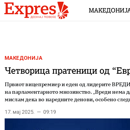
Skip to content
МАКЕДОНИЈ
МАКЕДОНИЈА
Четворица пратеници од “Ев
Првиот вицепремиер и еден од лидерите ВРЕДИ 
на парламентарното мнозинство. „Вреди нема да
мислам дека во наредните денови, особено следн
17. мај 2025. — 09:19