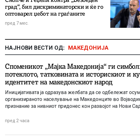
град“, бил дискриминаторски и ќе го
оптоварел џебот на граѓаните
пред 7 мес.
НАЈНОВИ ВЕСТИ ОД:
МАКЕДОНИЈА
Споменикот „Мајка Македонија“ ги симбол
потеклото, татковината и историскиот и к
идентитет на македонскиот народ
Иницијативата ја одразува желбата да се одбележат осу
организираното населување на Македонците во Војводин
признание за нивниот придонес кон развојот на Нови Сад
пред 2 часа