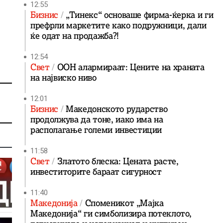
12:55
Бизнис
„Тинекс“ основаше фирма-ќерка и ги
префрли маркетите како подружници, дали
ќе одат на продажба?!
12:54
Свет
ООН алармираат: Цените на храната
на највиско ниво
12:01
Бизнис
Македонското рударство
продолжува да тоне, иако има на
располагање големи инвестиции
11:58
Свет
Златото блеска: Цената расте,
инвеститорите бараат сигурност
11:40
Македонија
Споменикот „Мајка
Македонија“ ги симболизира потеклото,