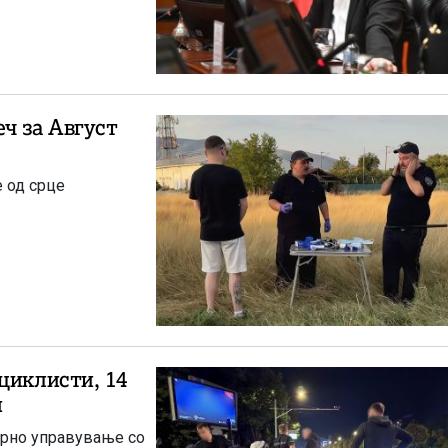
ч за Август
е од срце
циклисти, 14
и
ирно управување со