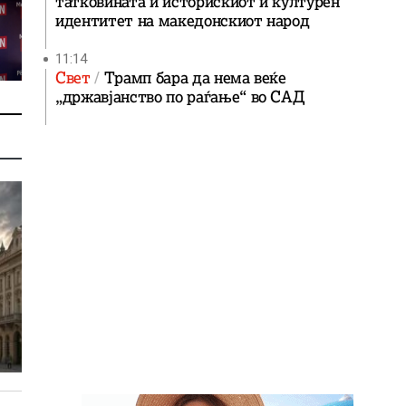
татковината и историскиот и културен
идентитет на македонскиот народ
11:14
Свет
Трамп бара да нема веќе
„државјанство по раѓање“ во САД