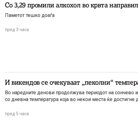
Со 3,29 промили алкохол во крвта направил
Паметот тешко доаѓа
пред 3 часа
И викендов се очекуваат „пеколни“ темпер
Во наредните денови продолжува периодот на сончево и
со дневна температура која во некои места ќе достигне 
пред 5 часа