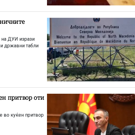
раничните
УИ изрази
ни државни табли
ен притвор оти
не во куќен притвор