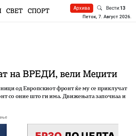
Архива
Вести:
13
Н
СВЕТ
СПОРТ
Петок, 7. Август 2026.
чат на ВРЕДИ, вели Меџити
еници од Европскиот фронт ќе му се приклучат
онт со оние што ги има. Движењата започнаа и
тање