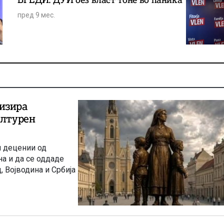
пред 9 мес.
изира
ултурен
м децении од
а и да се оддаде
, Војводина и Србија