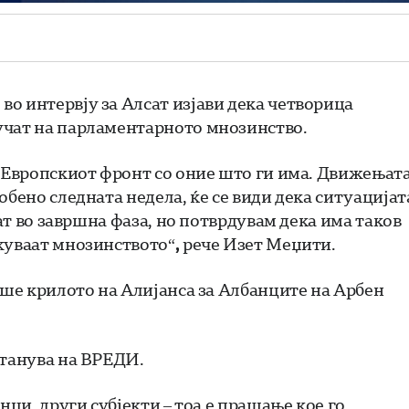
о интервју за Алсат изјави дека четворица
учат на парламентарното мнозинство.
у Европскиот фронт со оние што ги има. Движењат
обено следната недела, ќе се види дека ситуацијат
аат во завршна фаза, но потврдувам дека има таков
жуваат мнозинството“
,
рече Изет Меџити.
еше крилото на Алијанса за Албанците на Арбен
станува на ВРЕДИ.
нци, други субјекти – тоа е прашање кое го