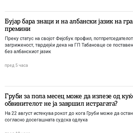
Бујар бара знаци и на албански јазик на г
премини
Преку статус на својот Фејсбук профил, потпретседателот на Д
загриженост, тврдејќи дека на ГП Табановце се поставе
без албанскиот јазик
пред 5 часа
Груби за пола месец може да излезе од куќ
обвинителот не ја завршил истрагата?
На 22 август истекува рокот до кога Груби може да оста
согласно досегашната судска одлука