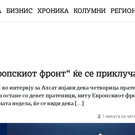
А
БИЗНИС
ХРОНИКА
КОЛУМНИ
РЕГИО
ропскиот фронт“ ќе се приклу
во интервју за Алсат изјави дека четворица прат
 остане со девет пратеници, ниту Европскиот фр
ата недела, ќе се види дека […]
1 минута за чи