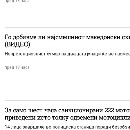
пред 18 часа
Го добивме ли најсмешниот македонски ске
(ВИДЕО)
Непретенциозниот хумор на двајцата јунаци ќе ве насме
пред 18 часа
За само шест часа санкционирани 222 мото
приведени исто толку одземени мотоцикл
14 лица завршиле во полициска станица поради безобѕ