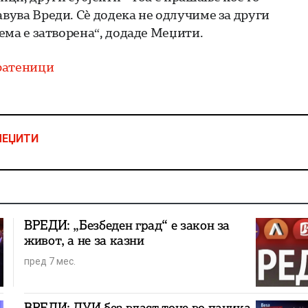
авува Вреди. Сè додека не одлучиме за други
тема е затворена“, додаде Меџити.
ратеници
МЕЏИТИ
ВРЕДИ: „Безбеден град“ е закон за
живот, а не за казни
пред 7 мес.
ВРЕДИ: ДУИ без власт тоне во паника