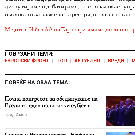
дискутираме и дебатираме, но со оваа власт упр
околности за размена на ресори, но засега оваа 
Меџити: И без АА на Таравари имаме доволно п
ПОВРЗАНИ ТЕМИ:
ЕВРОПСКИ ФРОНТ
|
ТОП
|
АКТУЕЛНО
|
ВРЕДИ
|
ПОВЕЌЕ НА ОВАА ТЕМА:
Почна конгресот за обединување на
Вреди во еден политички субјект
пред 3 мес.
Снопче и Реџепи контра „Безбеден