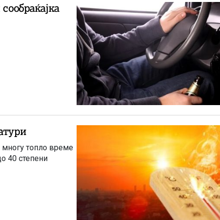
 сообраќајка
атури
 многу топло време
до 40 степени