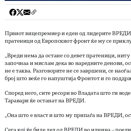
Првиот вицепремиер и еден од лидерите ВРЕДИ в
пратеници од Европскиот фронт ќе му се прикл
„Вреди нема да остане со девет пратеници, нит
започнаа и мислам дека во наредните денови, ос
не е таква. Разговорите не се завршени, се наоѓ
број што веќе го напуштија Фронтот и го поддр
Според него, сите ресори во Владата што ги вод
Таравари ќе останат на ВРЕДИ.
„Она што е власт и што му припаѓа на ВРЕДИ, о
Сега кој ќе биде дел од ВРЕДИ во иднина – поеди