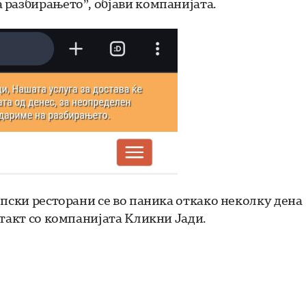
 разбирањето”, објави компанијата.
опски ресторани се во паника откако неколку дена
нтакт со компанијата Кликни Јади.