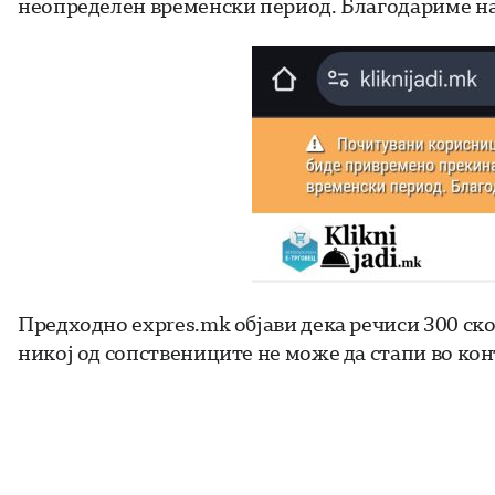
неопределен временски период. Благодариме на
Предходно expres.mk објави дека речиси 300 ск
никој од сопствениците не може да стапи во ко