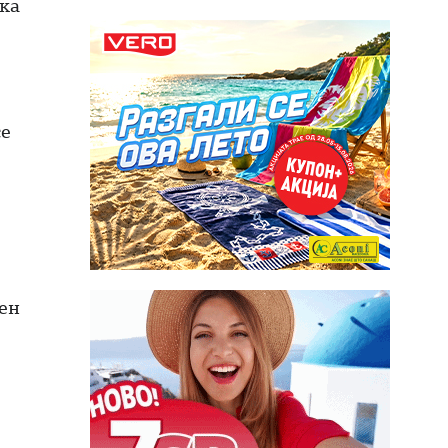
ека
се
вен