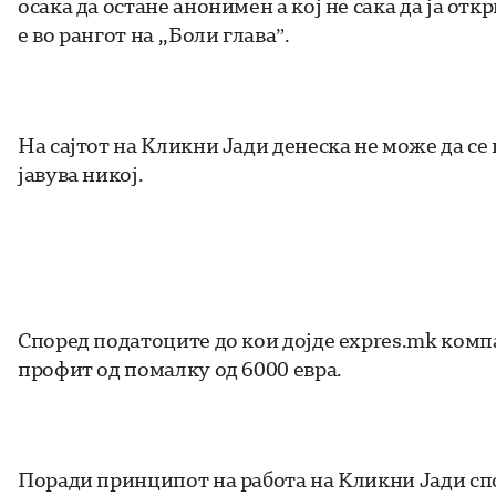
осака да остане анонимен а кој не сака да ја отк
е во рангот на ,,Боли глава”.
На сајтот на Кликни Јади денеска не може да се
јавува никој.
Според податоците до кои дојде expres.mk комп
профит од помалку од 6000 евра.
Поради принципот на работа на Кликни Јади спо