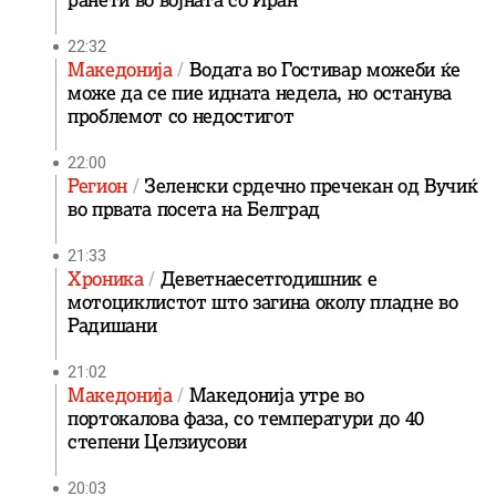
ранети во војната со Иран
22:32
Македонија
Водата во Гостивар можеби ќе
може да се пие идната недела, но останува
проблемот со недостигот
22:00
Регион
Зеленски срдечно пречекан од Вучиќ
во првата посета на Белград
21:33
Хроника
Деветнаесетгодишник е
мотоциклистот што загина околу пладне во
Радишани
21:02
Македонија
Македонија утре во
портокалова фаза, со температури до 40
степени Целзиусови
20:03