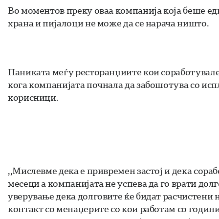
Во моментов преку оваа компанија која беше едн
храна и пијалоци не може да се нарача ништо.
Паниката меѓу ресторанџиите кои соработувале
кога компанијата почнала да забошотува со испл
корисници.
,,Мислевме дека е привремен застој и дека сора
месеци а компанијата не успева да го врати дол
уверување дека долговите ќе бидат расчистени 
контакт со менаџерите со кои работам со години”