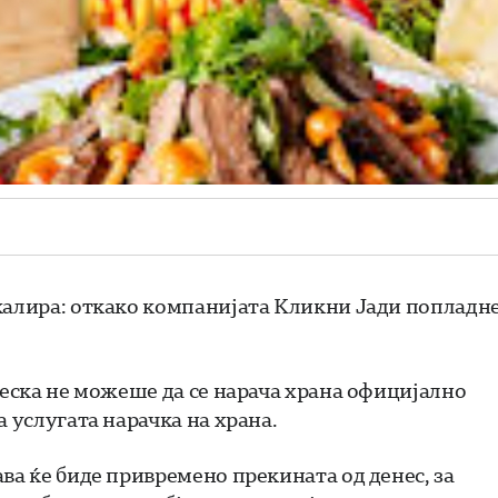
скалира: откако компанијата Кликни Јади попладн
неска не можеше да се нарача храна официјално
а услугата нарачка на храна.
ва ќе биде привремено прекината од денес, за