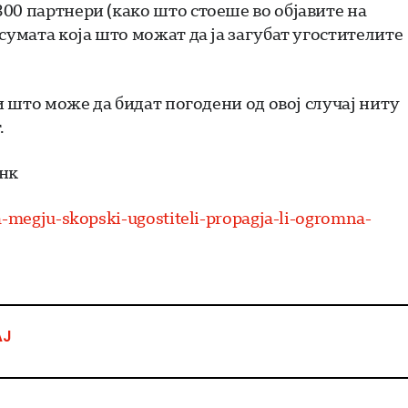
00 партнери (како што стоеше во објавите на
сумата која што можат да ја загубат угостителите
и што може да бидат погодени од овој случај ниту
.
инк
-megju-skopski-ugostiteli-propagja-li-ogromna-
АЈ