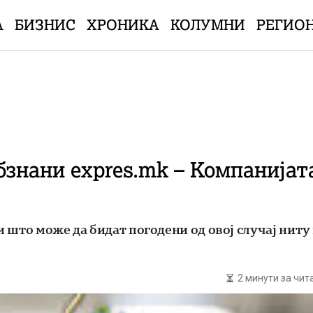
А
БИЗНИС
ХРОНИКА
КОЛУМНИ
РЕГИО
знани expres.mk – Компанијата
ои што може да бидат погодени од овој случај ниту
2 минути за чи