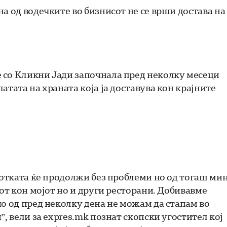
а од водечките во бизнисот не се врши достава на
 со Кликни Јади започнала пред неколку месеци
атата на храната која ја доставува кон крајните
ботката ќе продолжи без проблеми но од тогаш ми
гот кон мојот но и други ресторани. Добивавме
но од пред неколку дена не можам да стапам во
, вели за expres.mk познат скопски угостител кој