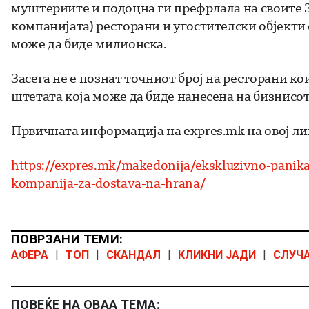
муштериите и подоцна ги префрлала на своите 3
компанијата) ресторани и угостителски објекти 
може да биде милионска.
Засега не е познат точниот број на ресторани ко
штетата која може да биде нанесена на бизнисот
Првичната информација на expres.mk на овој л
https://expres.mk/makedonija/ekskluzivno-panika
kompanija-za-dostava-na-hrana/
ПОВРЗАНИ ТЕМИ:
АФЕРА
|
ТОП
|
СКАНДАЛ
|
КЛИКНИ ЈАДИ
|
СЛУЧ
ПОВЕЌЕ НА ОВАА ТЕМА: