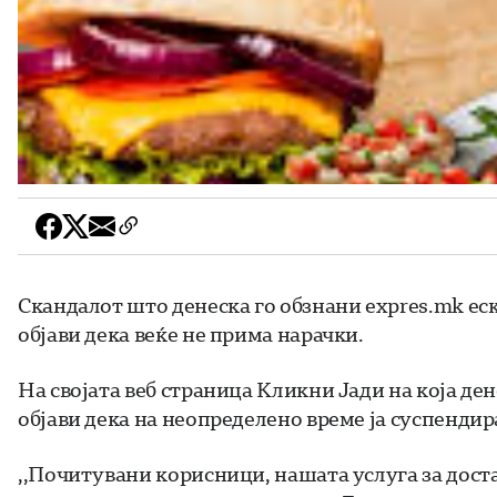
Скандалот што денеска го обзнани expres.mk е
објави дека веќе не прима нарачки.
На својата веб страница Кликни Јади на која де
објави дека на неопределено време ја суспендир
,,Почитувани корисници, нашата услуга за доста