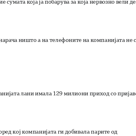
рие сумата која ја побарува за која нервозно вели д
 нарача ништо а на телефоните на компанијата не 
анијата лани имала 129 милиони приход со прија
ред кој компанијата ги добивала парите од