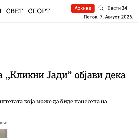
Архива
Вести:
34
Н
СВЕТ
СПОРТ
Петок, 7. Август 2026.
 ,,Кликни Јади” објави дека
 штетата која може да биде нанесена на
тање