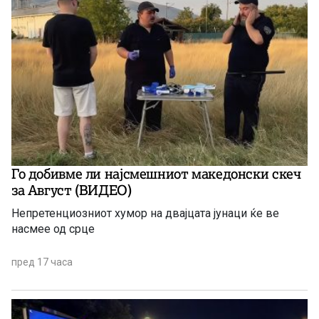
Го добивме ли најсмешниот македонски скеч
за Август (ВИДЕО)
Непретенциозниот хумор на двајцата јунаци ќе ве
насмее од срце
пред 17 часа