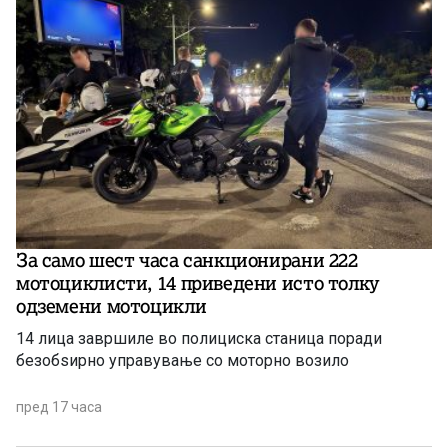
За само шест часа санкционирани 222
мотоциклисти, 14 приведени исто толку
одземени мотоцикли
14 лица завршиле во полициска станица поради
безобѕирно управување со моторно возило
пред 17 часа