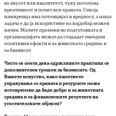
во вкусот или квалитетот, туку поголема
креативност и почит кон храната. Секоја
намирница има потенцијал и вредност, а наша
задача е да ја искористиме на најдобар можен
начин. Малите промени во подготовката и
организацијата можат да создадат значајни
позитивни ефекти и за животната средина и
за бизнисот.
Често се смета дека одржливите практики се
дополнителен трошок за бизнисите. Од
Вашето искуство, како паметното
управување со храната и ресурсите може
истовремено да биде добро и за животната
средина и за финансиските резултати на
угостителските објекти?