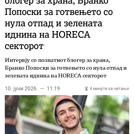
блогер за храна, Бранко
Попоски за готвењето со
нула отпад и зелената
иднина на HORECA
секторот
Интервју со познатиот блогер за храна,
Бранко Попоски за готвењето со нула отпад и
зелената иднина на HORECA секторот
10. јуни 2026. — 11:19
4 минути за читање