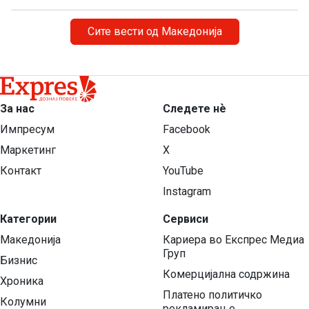
Сите вести од Македонија
За нас
Следете нѐ
Импресум
Facebook
Маркетинг
X
Контакт
YouTube
Instagram
Категории
Сервиси
Македонија
Кариера во Експрес Медиа
Груп
Бизнис
Комерцијална содржина
Хроника
Платено политичко
Колумни
рекламирање