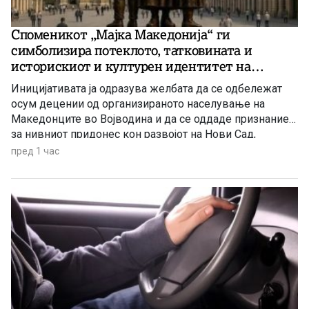
Споменикот „Мајка Македонија“ ги
симболизира потеклото, татковината и
историскиот и културен идентитет на
македонскиот народ
Иницијативата ја одразува желбата да се одбележат
осум децении од организираното населување на
Македонците во Војводина и да се оддаде признание
за нивниот придонес кон развојот на Нови Сад,
Војводина и Србија
пред 1 час