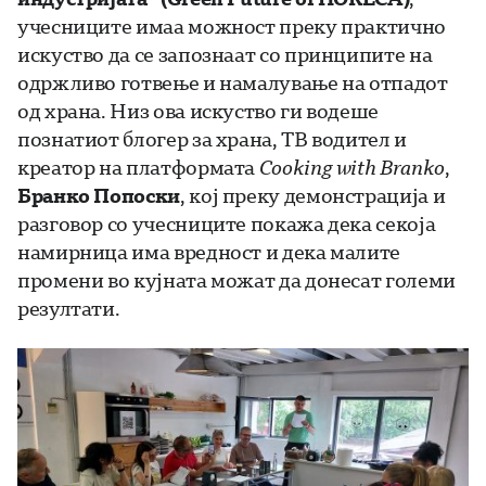
учесниците имаа можност преку практично
искуство да се запознаат со принципите на
одржливо готвење и намалување на отпадот
од храна. Низ ова искуство ги водеше
познатиот блогер за храна, ТВ водител и
креатор на платформата
Cooking with Branko
,
Бранко Попоски
, кој преку демонстрација и
разговор со учесниците покажа дека секоја
намирница има вредност и дека малите
промени во кујната можат да донесат големи
резултати.