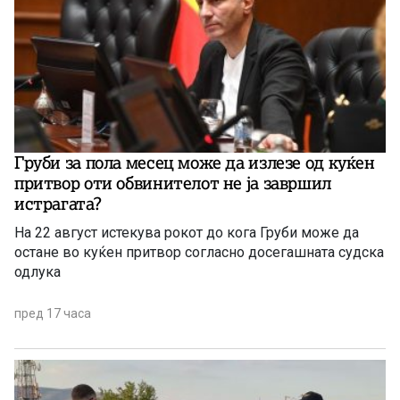
Груби за пола месец може да излезе од куќен
притвор оти обвинителот не ја завршил
истрагата?
На 22 август истекува рокот до кога Груби може да
остане во куќен притвор согласно досегашната судска
одлука
пред 17 часа