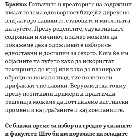
Бранко:
Готвачите и креаторите на содржини
имаат голема одговорност бидејќи директно
влијаат врз навиките, ставовите и мислењата
на луѓето. Преку рецептите, едукативните
содржини и личниот пример можеме да
покажеме дека одржливите избори се
едноставни и достапни за секого. Кога ќе им
објасните на луѓето како да искористат
намирница до крај или како да планираат
оброци со помал отпад, тие полесно ги
прифаќаат тие навики. Верувам дека токму
преку позитивни примери и практични
решенија можеме да поттикнеме вистински
промени и кај граѓаните и кај компаниите.
Се бли
жи време за избор на средно училиште
и факултет. Што би им порачале на младите