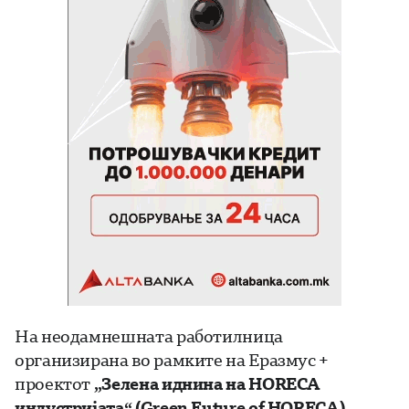
На неодамнешната работилница
организирана во рамките на Еразмус +
проектот
„Зелена иднина на HORECA
индустријата“ (Green Future of HORECA)
,