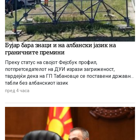
Бујар бара знаци и на албански јазик на
граничните премини
Преку статус на својот Фејсбук профил,
потпретседателот на ДУИ изрази загриженост,
тврдејќи дека на ГП Табановце се поставени државни
табли без албанскиот јазик
пред 4 часа