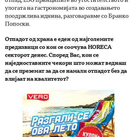
улогата на гастрономијата во создавањето
поодржлива иднина, разговаравме со Бранко
Попоски.
Отпадот од храна е еден од најголемите
предизвици со кои се соочува HORECA
секторот денес. Според Вас, кои се
наједноставните чекори што можат веднаш
да се преземат за да се намали отпадот без да
влијаат на квалитетот?