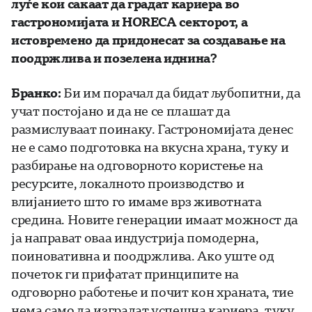
луѓе кои сакаат да градат кариера во
гастрономијата и HORECA секторот, а
истовремено да придонесат за создавање на
поодржлива и позелена иднина?
Бранко:
Би им порачал да бидат љубопитни, да
учат постојано и да не се плашат да
размислуваат поинаку. Гастрономијата денес
не е само подготовка на вкусна храна, туку и
разбирање на одговорното користење на
ресурсите, локалното производство и
влијанието што го имаме врз животната
средина. Новите генерации имаат можност да
ја направат оваа индустрија помодерна,
поиновативна и поодржлива. Ако уште од
почеток ги прифатат принципите на
одговорно работење и почит кон храната, тие
нема само да изградат успешна кариера, туку