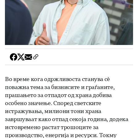
Во време кога одржливоста станува сè
поважна тема за бизнисите и граѓаните,
прашањето за отпадот од храна добива
особено значење. Според светските
истражувања, милиони тони храна
завршуваат како отпад секоја година, додека
истовремено растат трошоците за
производство, енергија и ресурси. Токму