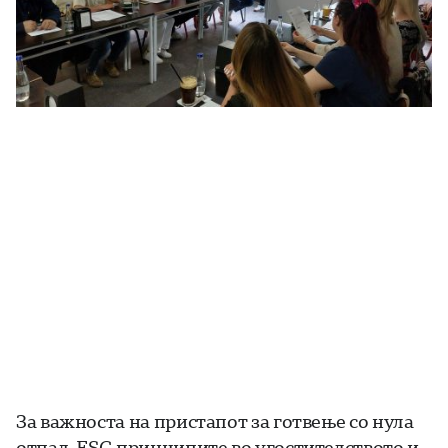
За важноста на пристапот за готвење со нула
отпад, ESG принципите во угостителството и