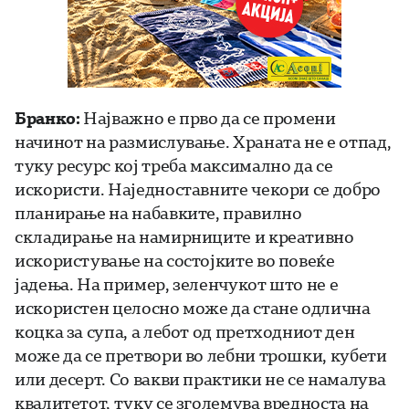
Бранко:
Најважно е прво да се промени
начинот на размислување. Храната не е отпад,
туку ресурс кој треба максимално да се
искористи. Наједноставните чекори се добро
планирање на набавките, правилно
складирање на намирниците и креативно
искористување на состојките во повеќе
јадења. На пример, зеленчукот што не е
искористен целосно може да стане одлична
коцка за супа, а лебот од претходниот ден
може да се претвори во лебни трошки, кубети
или десерт. Со вакви практики не се намалува
квалитетот, туку се зголемува вредноста на