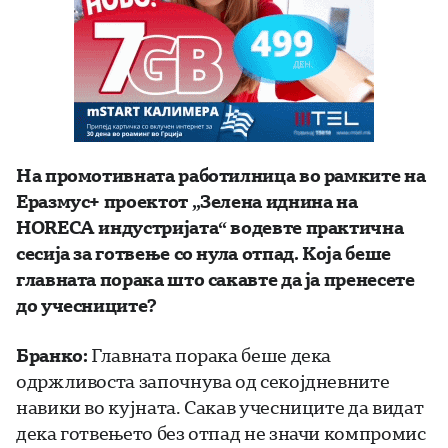
На промотивната работилница во рамките на
Еразмус+ проектот „Зелена иднина на
HORECA индустријата“ водевте практична
сесија за готвење со нула отпад. Која беше
главната порака што сакавте да ја пренесете
до учесниците?
Бранко:
Главната порака беше дека
одржливоста започнува од секојдневните
навики во кујната. Сакав учесниците да видат
дека готвењето без отпад не значи компромис