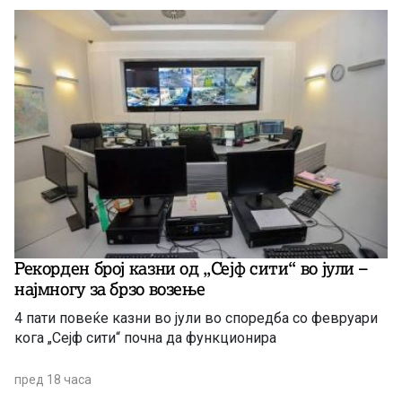
Рекорден број казни од „Сејф сити“ во јули –
најмногу за брзо возење
4 пати повеќе казни во јули во споредба со февруари
кога „Сејф сити“ почна да функционира
пред 18 часа