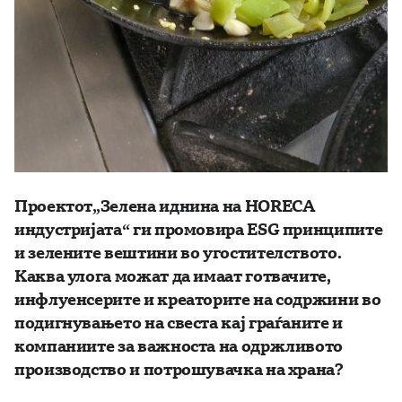
Проектот„Зелена иднина на HORECA
индустријата“ ги промовира ESG принципите
и зелените вештини во угостителството.
Каква улога можат да имаат готвачите,
инфлуенсерите и креаторите на содржини во
подигнувањето на свеста кај граѓаните и
компаниите за важноста на одржливото
производство и потрошувачка на храна?