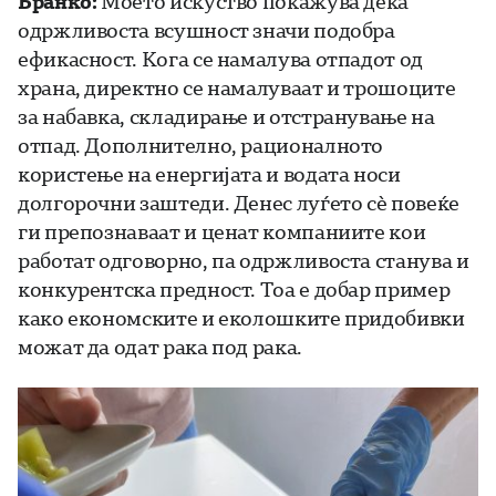
Бранко:
Моето искуство покажува дека
одржливоста всушност значи подобра
ефикасност. Кога се намалува отпадот од
храна, директно се намалуваат и трошоците
за набавка, складирање и отстранување на
отпад. Дополнително, рационалното
користење на енергијата и водата носи
долгорочни заштеди. Денес луѓето сè повеќе
ги препознаваат и ценат компаниите кои
работат одговорно, па одржливоста станува и
конкурентска предност. Тоа е добар пример
како економските и еколошките придобивки
можат да одат рака под рака.