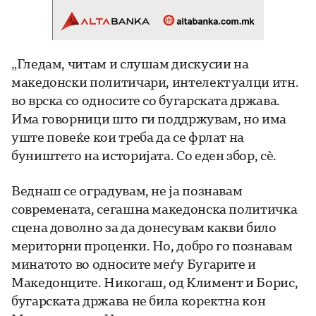
„Гледам, читам и слушам дискусии на
македонски политичари, интелектуалци итн.
во врска со односите со бугарската држава.
Има говорници што ги поддржувам, но има
уште повеќе кои треба да се фрлат на
буништето на историјата. Со еден збор, сè.
Веднаш се оградувам, не ја познавам
современата, сегашна македонска политичка
сцена доволно за да донесувам какви било
мериторни проценки. Но, добро го познавам
минатото во односите меѓу Бугарите и
Македонците. Никогаш, од Климент и Борис,
бугарската држава не била коректна кон