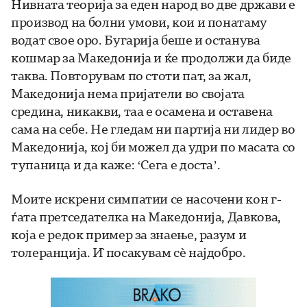
Нивната теорија за еден народ во две држави е
производ на болни умови, кои и понатаму
водат свое оро. Бугарија беше и останува
кошмар за Македонија и ќе продолжи да биде
таква. Повторувам по стоти пат, за жал,
Македонија нема пријатели во својата
средина, никакви, таа е осамена и оставена
сама на себе. Не гледам ни партија ни лидер во
Македонија, кој би можел да удри по масата со
тупаница и да каже: ‘Сега е доста’.
Моите искрени симпатии се насочени кон г-
ѓата претседателка на Македонија, Давкова,
која е редок пример за знаење, разум и
толеранција. Ѝ посакувам сè најдобро.