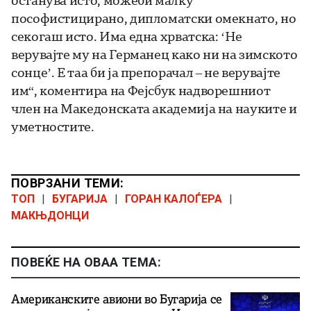
пософистицирано, дипломатски омекнато, но
секогаш исто. Има една хрватска: ‘Не
верувајте му на Германец како ни на зимското
сонце’. Е таа би ја препорачал – не верувајте
им“, коментира на Фејсбук надворешниот
член на Македонската академија на науките и
уметностите.
ПОВРЗАНИ ТЕМИ:
ТОП
|
БУГАРИЈА
|
ГОРАН КАЛОЃЕРА
|
МАКЊДОНЦИ
ПОВЕЌЕ НА ОВАА ТЕМА:
Американските авиони во Бугарија се