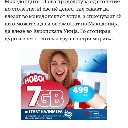
Македонците. И ова продолжува од столетие
до столетие. И еве нè денес, тие сакаат да
влезат во македонскиот устав, а спречуваат сè
што можат за да ѝ овозможат на Македонија
да влезе во Европската Унија. Го стопираа
дури и влезот во оваа група на три мориња…