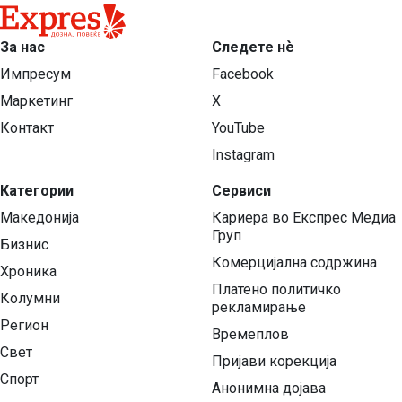
За нас
Следете нѐ
Импресум
Facebook
Маркетинг
X
Контакт
YouTube
Instagram
Категории
Сервиси
Македонија
Кариера во Експрес Медиа
Груп
Бизнис
Комерцијална содржина
Хроника
Платено политичко
Колумни
рекламирање
Регион
Времеплов
Свет
Пријави корекција
Спорт
Анонимна дојава