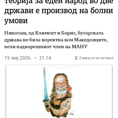
теорија за еден народ во две
држави е производ на болни
умови
Никогаш, од Климент и Борис, бугарската
држава не била коректна кон Македонците,
вели надворешниот член на МАНУ
13. мај 2026. — 21:14
2 минути за читање