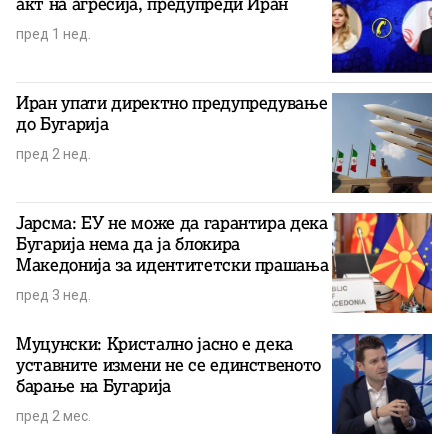
акт на агресија, предупреди Иран
пред 1 нед.
Иран упати директно предупредување
до Бугарија
пред 2 нед.
Јарсма: ЕУ не може да гарантира дека
Бугарија нема да ја блокира
Македонија за идентитетски прашања
пред 3 нед.
Муцунски: Кристално јасно е дека
уставните измени не се единственото
барање на Бугарија
пред 2 мес.