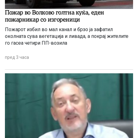
Пожар во Волково голтна куќа, еден
пожарникар со изгореници
Пожарот избил во мал канал и брзо ја зафатил
околната сува вегетација и ливада, а покрај жителите
го гасеа четири ПП-возила
пред 3 часа