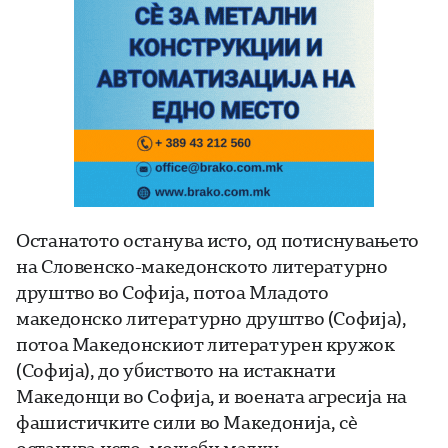
Останатото останува исто, од потиснувањето
на Словенско-македонското литературно
друштво во Софија, потоа Младото
македонско литературно друштво (Софија),
потоа Македонскиот литературен кружок
(Софија), до убиството на истакнати
Македонци во Софија, и воената агресија на
фашистичките сили во Македонија, сè
останува исто, можеби малку