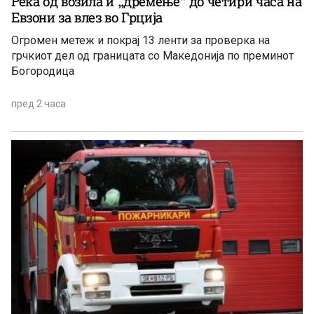
Река од возила и „дремење“ до четири часа на
Евзони за влез во Грција
Огромен метеж и покрај 13 ленти за проверка на
грчкиот дел од границата со Македонија по преминот
Богородица
пред 2 часа