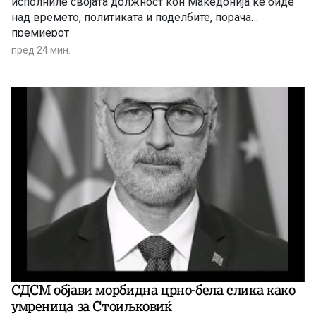
исполниле својата должност кон Македонија ќе биде
над времето, политиката и поделбите, порача
премиерот
пред 24 мин.
СДСМ објави морбидна црно-бела слика како
умреница за Стоиљковиќ