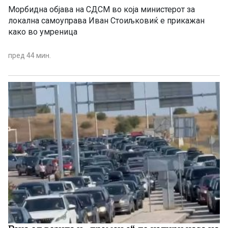
Морбидна објава на СДСМ во која министерот за
локална самоуправа Иван Стоиљковиќ е прикажан
како во умреница
пред 44 мин.