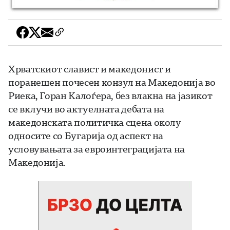
Хрватскиот славист и македонист и
поранешен почесен конзул на Македонија во
Риека, Горан Калоѓера, без влакна на јазикот
се вклучи во актуелната дебата на
македонската политичка сцена околу
односите со Бугарија од аспект на
условувањата за евроинтеграцијата на
Македонија.