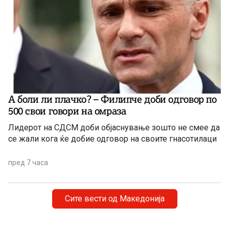
А боли ли плачко? – Филипче доби одговор по
500 свои говори на омраза
Лидерот на СДСМ доби објаснување зошто не смее да
се жали кога ќе добие одговор на своите гнасотилаци
пред 7 часа
Сите вести од Македонија