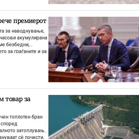
 рече премиерот
та за наводнување,
-часови акумулирана
ме безбедни,
о за граѓаните и за
ции, вели
 товар за
чен топлотен бран
 според
балното затоплување
нуваат сѐ почести,