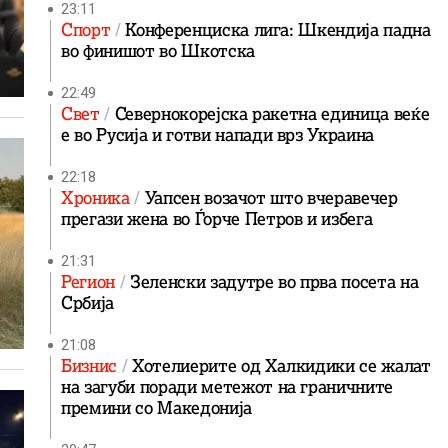
23:11
Спорт
Конференциска лига: Шкендија падна
во финишот во Шкотска
22:49
Свет
Севернокорејска ракетна единица веќе
е во Русија и готви напади врз Украина
22:18
Хроника
Уапсен возачот што вчеравечер
прегази жена во Ѓорче Петров и избега
21:31
Регион
Зеленски задутре во прва посета на
Србија
21:08
Бизнис
Хотелиерите од Халкидики се жалат
на загуби поради метежот на граничните
премини со Македонија