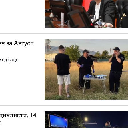
ч за Август
е од срце
циклисти, 14
и