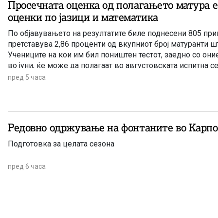
Просечната оценка од полагањето матура е 
оценки по јазици и математика
По објавувањето на резултатите биле поднесени 805 при
претставува 2,86 проценти од вкупниот број матуранти ш
Учениците на кои им бил поништен тестот, заедно со они
во јуни, ќе може да полагаат во августовската испитна се
пред 5 часа
Редовно одржување на фонтаните во Карп
Подготовка за целата сезона
пред 6 часа