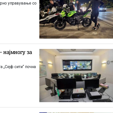
ирно управување со
– најмногу за
а „Сејф сити“ почна