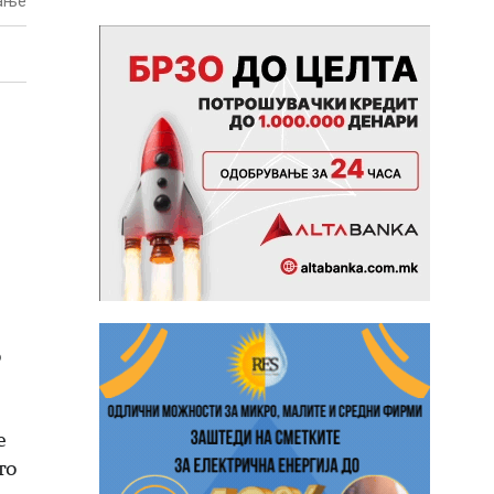
тање
о
е
то