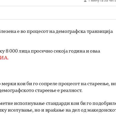
1 минута за чи
 Влезена е во процесот на демографска транзиција
у 8 000 лица просечно секоја година и оваа
ИА.
 мерки кои би го сопреле процесот на стареење, н
демографското стареење е реалност.
наметне исполнување стандарди кои би го подобрил
лку иселување, но и враќање на дел од македонско