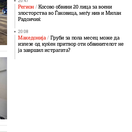
20:47
Регион
Косово обвини 20 лица за воени
злосторства во Ѓаковица, меѓу нив и Милан
Радоичиќ
20:08
Македонија
Груби за пола месец може да
излезе од куќен притвор оти обвинителот не
ја завршил истрагата?