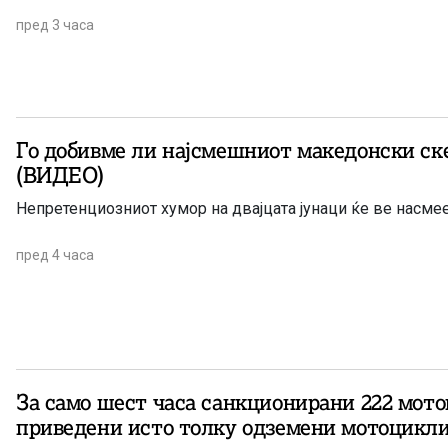
пред 3 часа
Го добивме ли најсмешниот македонски ске
(ВИДЕО)
Непретенциозниот хумор на двајцата јунаци ќе ве насме
пред 4 часа
За само шест часа санкционирани 222 мото
приведени исто толку одземени мотоцикл