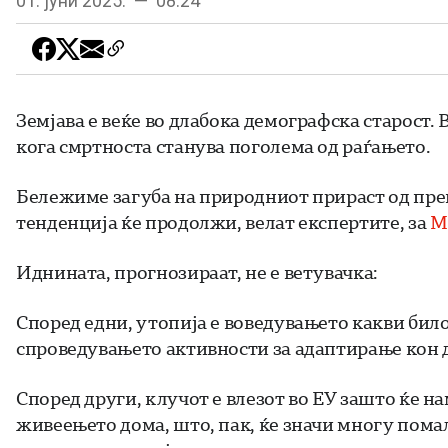
01. јуни 2025. — 08:24
Земјава е веќе во длабока демографска старост.
кога смртноста станува поголема од раѓањето.
Бележиме загуба на природниот прираст од прек
тенденција ќе продолжи, велат експертите, за
М
Иднината, прогнозираат, не e ветувачка:
Според едни, утопија е воведувањето какви било
спроведувањето активности за адаптирање кон 
Според други, клучот е влезот во ЕУ зашто ќе 
живеењето дома, што, пак, ќе значи многу пома