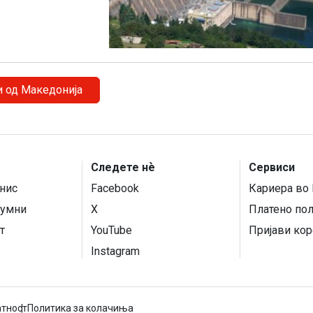
и од Македонија
Следете нѐ
Сервиси
нис
Facebook
Кариера во 
умни
X
Платено по
т
YouTube
Пријави кор
Instagram
атност
Политика за колачиња