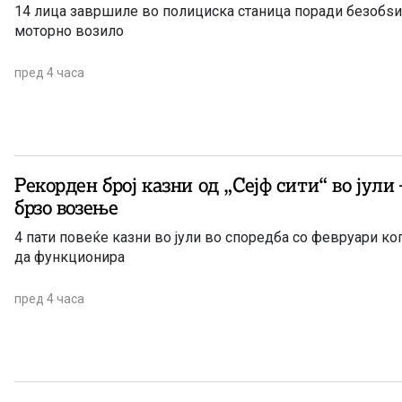
14 лица завршиле во полициска станица поради безобѕ
моторно возило
пред 4 часа
Рекорден број казни од „Сејф сити“ во јули 
брзо возење
4 пати повеќе казни во јули во споредба со февруари ког
да функционира
пред 4 часа