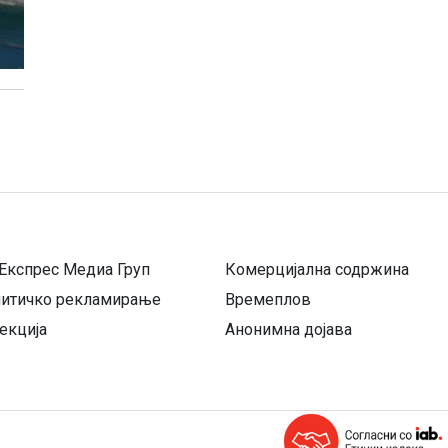
Експрес Медиа Груп
Комерцијална содржина
литичко рекламирање
Времеплов
екција
Анонимна дојава