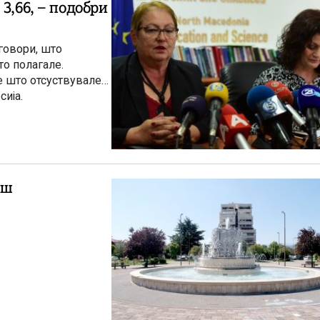
3,66, – подобри
говори, што
то полагале.
е што отсуствувале
сија.
ош