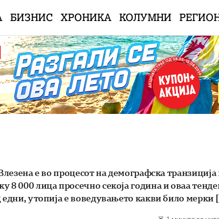
А
БИЗНИС
ХРОНИКА
КОЛУМНИ
РЕГИО
 Влезена е во процесот на демографска транзиција
у 8 000 лица просечно секоја година и оваа тенде
 едни, утопија е воведувањето какви било мерки 