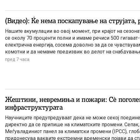
(Видео): Ќе нема поскапување на струјата,
Нашите акумулации во овој момент, при крајот на сезона
се околу 70 проценти полни и имаме речиси 500 гигават
електрична енергија, сосема доволно за да се чувствува
комотни и да немаме предизвик во делот на снабдувањет
индустријата. И нема да правиме панични прес-конферен
пред 7 часа
премиерот Христијан Мицкоски.
Жештини, невремиња и пожари: Сè поголем
инфраструктурата
Научниците предупредуваат дека не може секој поедине
директно да се припише на климатските промени. Сепак,
Меѓувладиниот панел за климатски промени (IPCC), гло
придонесува ваквите екстремни временски појави да ста