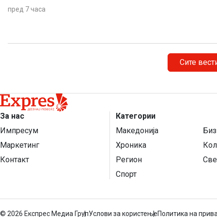
поинтензивни и подолготрајни.
пред 7 часа
Сите вест
За нас
Категории
Импресум
Македонија
Биз
Маркетинг
Хроника
Кол
Контакт
Регион
Све
Спорт
©
2026 Експрес Медиа Груп
Услови за користење
Политика на прив