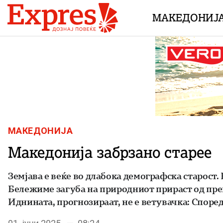
Skip to content
МАКЕДОНИЈ
МАКЕДОНИЈА
Македонија забрзано старее
Земјава е веќе во длабока демографска старост.
Бележиме загуба на природниот прираст од прек
Иднината, прогнозираат, не e ветувачка: Според