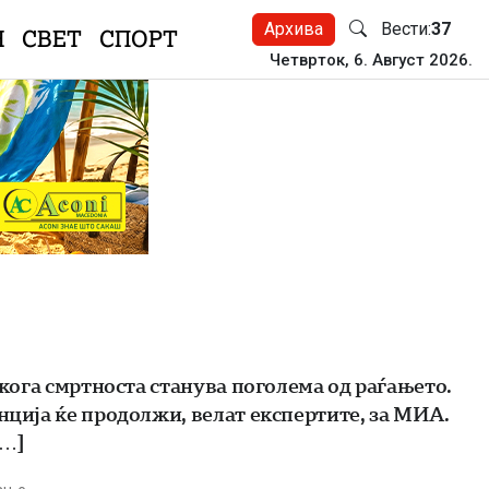
Архива
Вести:
37
Н
СВЕТ
СПОРТ
Четврток, 6. Август 2026.
 кога смртноста станува поголема од раѓањето.
нција ќе продолжи, велат експертите, за МИА.
[…]