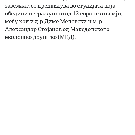
заземаат, се предвидува во студијата која
обедини истражувачи од 13 европски земји,
меѓу кои и д-р Диме Меловски и м-р
Александар Стојанов од Македонското
еколошко друштво (МЕД).