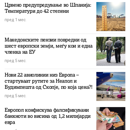
Црвено предупредување во Шпанија:
Температури до 42 степени
пред 1 мес.
Македонските пензии повредни од
шест европски земји, меѓу кои и една
членка на ЕУ
пред 5 мес.
Нови 22 авиолинии низ Европа –
стартуваат рутите за Неапол и
Будимпешта од Скопје, по која цена?!
пред 5 мес.
Европол конфискува фалсификувани
банкноти во висина од 1,2 милијарди
евра