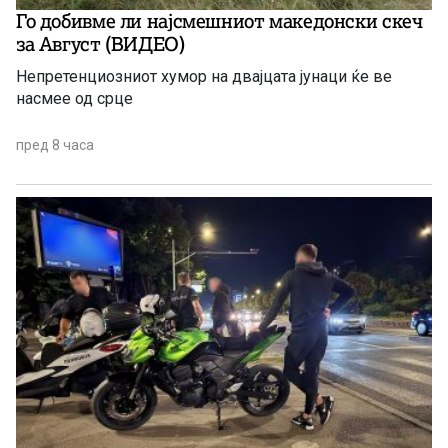
Го добивме ли најсмешниот македонски скеч
за Август (ВИДЕО)
Непретенциозниот хумор на двајцата јунаци ќе ве
насмее од срце
пред 8 часа