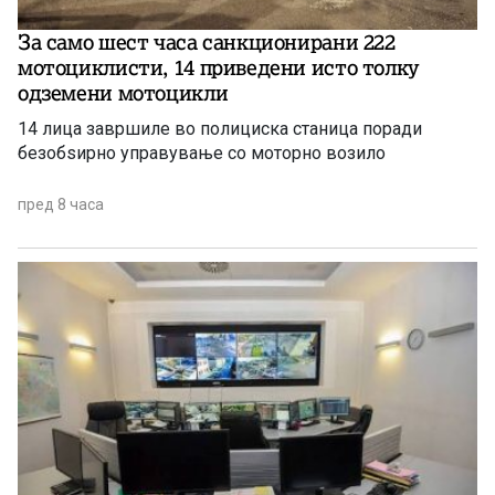
За само шест часа санкционирани 222
мотоциклисти, 14 приведени исто толку
одземени мотоцикли
14 лица завршиле во полициска станица поради
безобѕирно управување со моторно возило
пред 8 часа