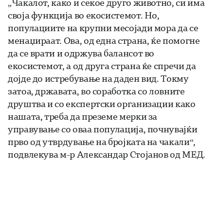
„Чакалот, како и секое друго животно, си има
своја функција во екосистемот. Но,
популациите на крупни месојади мора да се
менаџираат. Ова, од една страна, ќе помогне
да се врати и одржува балансот во
екосистемот, а од друга страна ќе спречи да
дојде до истребување на даден вид. Токму
затоа, државата, во соработка со ловните
друштва и со експертски организации како
нашата, треба да преземе мерки за
управување со оваа популација, почнувајќи
прво од утврдување на бројката на чакали“,
подвлекува м-р Александар Стојанов од МЕД.