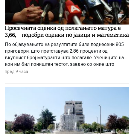
Просечната оценка од полагањето матура е
3,66, – подобри оценки по јазици и математика
По објавувањето на резултатите биле поднесени 805
приговори, што претставува 2,86 проценти од
вкупниот број матуранти што полагале. Учениците на
кои им бил поништен тестот, заедно со оние што
отсуствувале во јуни, ќе може да полагаат во
пред 9 часа
августовската испитна сесија.