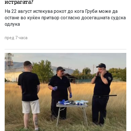
истрагата?
На 22 август истекува рокот до кога Груби може да
остане во куќен притвор согласно досегашната судска
одлука
пред 7 часа