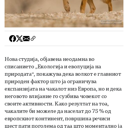
Нова студија, објавена неодамна во
списанието „Екологија и еволуција на
природата“, покажува дека волкот е главниот
природен фактор што ја ограничува
експанзијата на чакалот низ Европа, но и дека
неговото влијание го сузбива човекот со
своите активности. Како резултат на тоа,
чакалите би можеле да населат до 75 % од
европскиот континент, површина речиси
шест пати поголема од таа што моментално ја