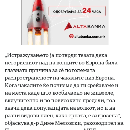
„Истражувањето ја потврди тезата дека
историскиот пад на волците во Европа била
главната причина за сè поголемата
распространеност на чакалите низ Европа.
Кога чакалите ќе почнеме да ги среќаваме и
на места каде што вообичаено не живееле,
вклучително и во повисоките предели, тоа
значи дека популацијата на волкот, но и на
разни видови плен, како срната, е загрозена“,
објаснува д-р Диме Меловски, раководител на