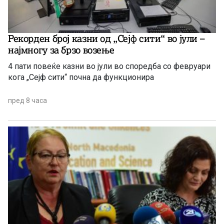
Рекорден број казни од „Сејф сити“ во јули –
најмногу за брзо возење
4 пати повеќе казни во јули во споредба со февруари
кога „Сејф сити“ почна да функционира
пред 8 часа