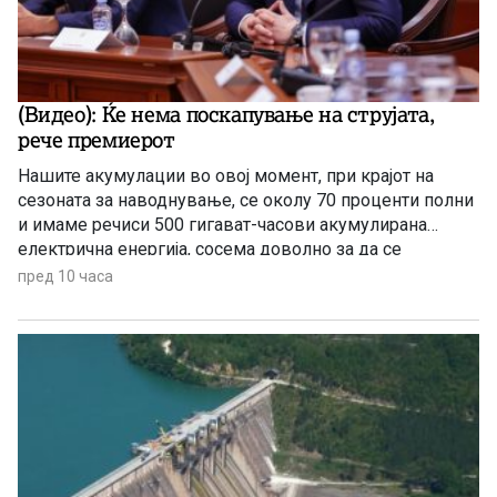
(Видео): Ќе нема поскапување на струјата,
рече премиерот
Нашите акумулации во овој момент, при крајот на
сезоната за наводнување, се околу 70 проценти полни
и имаме речиси 500 гигават-часови акумулирана
електрична енергија, сосема доволно за да се
чувствуваме безбедни, комотни и да немаме
пред 10 часа
предизвик во делот на снабдувањето за граѓаните и за
индустријата. И нема да правиме панични прес-
конференции, вели премиерот Христијан Мицкоски.