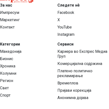
За нас
Следете нѐ
Импресум
Facebook
Маркетинг
X
Контакт
YouTube
Instagram
Категории
Сервиси
Македонија
Кариера во Експрес Медиа
Груп
Бизнис
Комерцијална содржина
Хроника
Платено политичко
Колумни
рекламирање
Регион
Времеплов
Свет
Пријави корекција
Спорт
Анонимна дојава