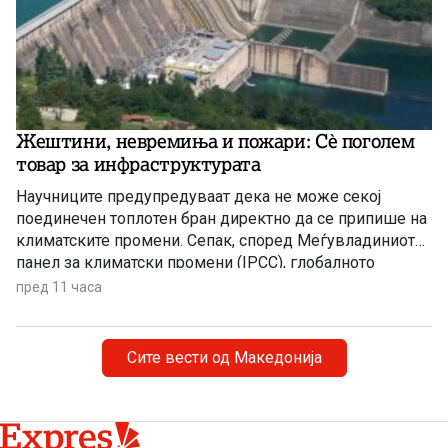
Жештини, невремиња и пожари: Сè поголем
товар за инфраструктурата
Научниците предупредуваат дека не може секој
поединечен топлотен бран директно да се припише на
климатските промени. Сепак, според Меѓувладиниот
панел за климатски промени (IPCC), глобалното
затоплување придонесува ваквите екстремни
пред 11 часа
временски појави да стануваат сѐ почести,
поинтензивни и подолготрајни.
Сите вести од Македонија