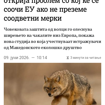
открија проблем со кој ќе се
соочи ЕУ ако не преземе
соодветни мерки
Човековата заштита од волци го олеснува
ширењето на чакалите низ Европа, покажа
нова студија во која учествуваат истражувачи
од Македонското еколошко друштво
09. јуни 2026. — 10:14
3 минути за читање