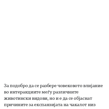
За подобро да се разбере човековото влијание
во интеракциите меѓу различните
животински видови, но и е да се објаснат
причините за експанзијата на чакалот низ