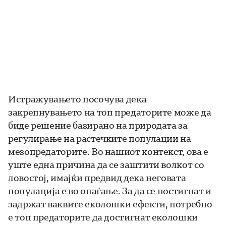
Истражувањето посочува дека
закрепнувањето на топ предаторите може да
биде решение базирано на природата за
регулирање на растечките популации на
мезопредаторите. Во нашиот контекст, ова е
уште една причина да се заштити волкот со
ловостој, имајќи предвид дека неговата
популација е во опаѓање. За да се постигнат и
задржат ваквите еколошки ефекти, потребно
е топ предаторите да достигнат еколошки