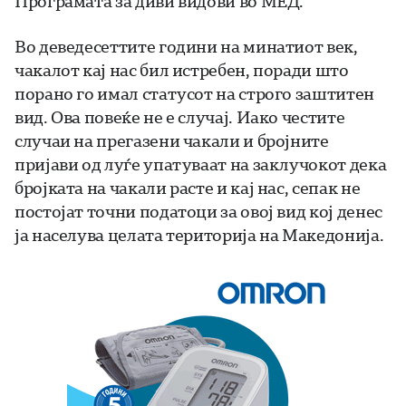
Програмата за диви видови во МЕД.
Во деведесеттите години на минатиот век,
чакалот кај нас бил истребен, поради што
порано го имал статусот на строго заштитен
вид. Ова повеќе не е случај. Иако честите
случаи на прегазени чакали и бројните
пријави од луѓе упатуваат на заклучокот дека
бројката на чакали расте и кај нас, сепак не
постојат точни податоци за овој вид кој денес
ја населува целата територија на Македонија.