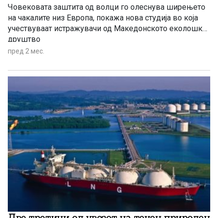
Човековата заштита од волци го олеснува ширењето
на чакалите низ Европа, покажа нова студија во која
учествуваат истражувачи од Македонското еколошко
друштво
пред 2 мес.
Две третини од увозот на течен природен