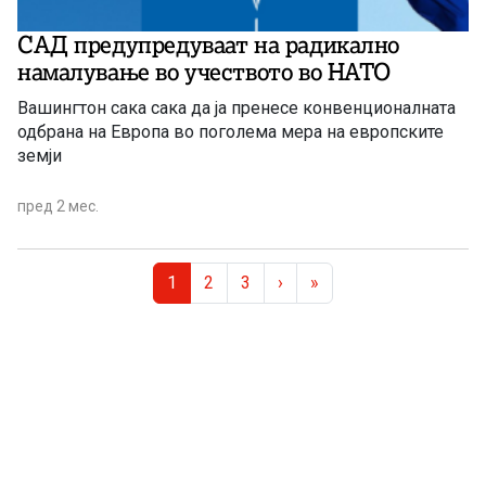
САД предупредуваат на радикалнo
намалувањe во учеството во НАТО
Вашингтон сака сака да ја пренесе конвенционалната
одбрана на Европа во поголема мера на европските
земји
пред 2 мес.
Page navigation
Current Page
Page
Page
1
2
3
›
»