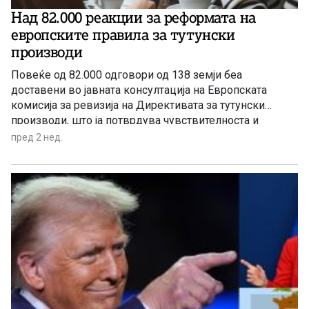
Над 82.000 реакции за реформата на
европските правила за тутунски
производи
Повеќе од 82.000 одговори од 138 земји беа
доставени во јавната консултација на Европската
комисија за ревизија на Директивата за тутунски
производи, што ја потврдува чувствителноста и
значењето на ова прашање за граѓаните, експертите,
пред 2 нед.
бизнис-заедницата и организациите кои работат во
областа на јавното здравје и регулативата