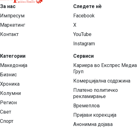
За нас
Следете нѐ
Импресум
Facebook
Маркетинг
X
Контакт
YouTube
Instagram
Категории
Сервиси
Македонија
Кариера во Експрес Медиа
Груп
Бизнис
Комерцијална содржина
Хроника
Платено политичко
Колумни
рекламирање
Регион
Времеплов
Свет
Пријави корекција
Спорт
Анонимна дојава