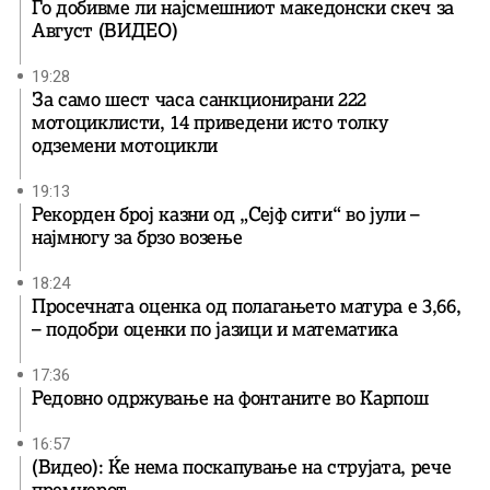
Го добивме ли најсмешниот македонски скеч за
Август (ВИДЕО)
19:28
За само шест часа санкционирани 222
мотоциклисти, 14 приведени исто толку
одземени мотоцикли
19:13
Рекорден број казни од „Сејф сити“ во јули –
најмногу за брзо возење
18:24
Просечната оценка од полагањето матура е 3,66,
– подобри оценки по јазици и математика
17:36
Редовно одржување на фонтаните во Карпош
16:57
(Видео): Ќе нема поскапување на струјата, рече
премиерот