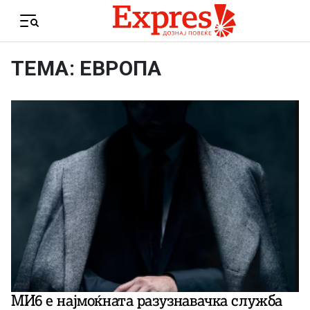
Skip to content
Menu
ТЕМА: ЕВРОПА
МИ6 е најмоќната разузнавачка служба