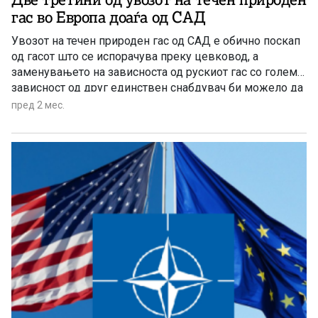
гас во Европа доаѓа од САД
Увозот на течен природен гас од САД е обично поскап
од гасот што се испорачува преку цевковод, а
заменувањето на зависноста од рускиот гас со голема
зависност од друг единствен снабдувач би можело да
ја изложи Европа на идна политичка и пазарна
пред 2 мес.
нестабилност