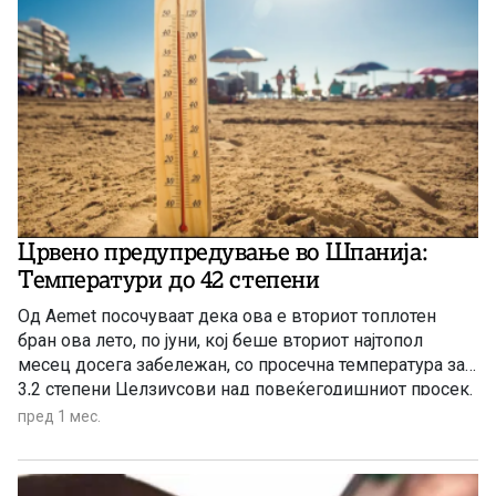
Црвено предупредување во Шпанија:
Температури до 42 степени
Од Aemet посочуваат дека ова е вториот топлотен
бран ова лето, по јуни, кој беше вториот најтопол
месец досега забележан, со просечна температура за
3,2 степени Целзиусови над повеќегодишниот просек.
пред 1 мес.