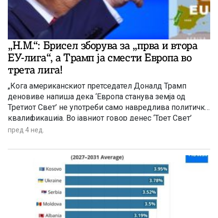
„Н.М.“: Брисел зборува за „прва и втора
ЕУ-лига“, а Трамп ја смести Европа во
трета лига!
„Кога американскиот претседател Доналд Трамп
деновиве напиша дека ‘Европа станува земја од
Третиот Свет’ не употреби само навредлива политичка
квалификација. Во јавниот говор денес ‘Трет Свет’
најчесто се користи како синоним за сиромаштија,
пред 4 нед.
хаос, криминал, корупција, неразвиеност и
нефункционални институции. Со текот на времето,
поимот почна да означува не политичка припадност,
туку степен на развој. Европа во неговата порака
претставува пример што, според него, САД треба да го
избегнат.“ – се нагласува во анализата со наслов
„Брисел зборува за ‘прва и втора ЕУ-лига’, Трамп ја
смести Европа во трета лига“, која ја објави весникот