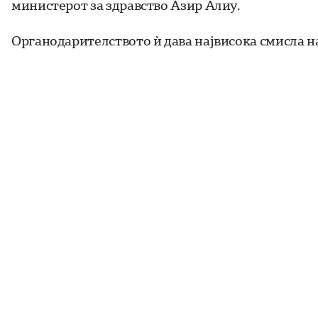
министерот за здравство Азир Алиу.
Органодарителството ѝ дава највисока смисла н