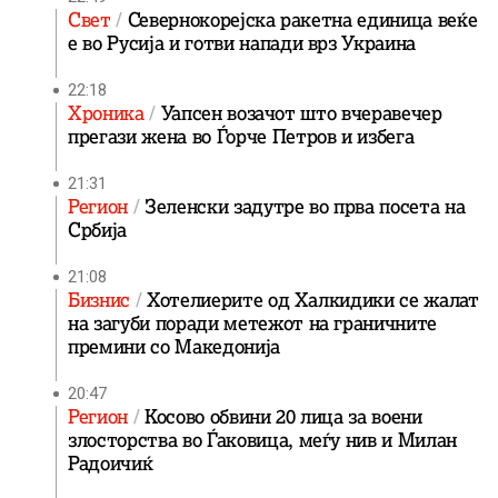
Свет
Севернокорејска ракетна единица веќе
е во Русија и готви напади врз Украина
22:18
Хроника
Уапсен возачот што вчеравечер
прегази жена во Ѓорче Петров и избега
21:31
Регион
Зеленски задутре во прва посета на
Србија
21:08
Бизнис
Хотелиерите од Халкидики се жалат
на загуби поради метежот на граничните
премини со Македонија
20:47
Регион
Косово обвини 20 лица за воени
злосторства во Ѓаковица, меѓу нив и Милан
Радоичиќ