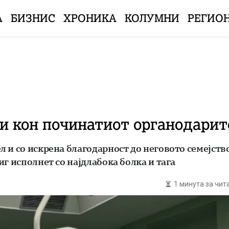
А
БИЗНИС
ХРОНИКА
КОЛУМНИ
РЕГИО
и кон починатиот органодарит
 и со искрена благодарност до неговото семејство
г исполнет со најдлабока болка и тага
1 минута за чи