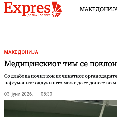
Skip to content
МАКЕДОНИЈ
МАКЕДОНИЈА
Медицинскиот тим се поклон
Со длабока почит кон починатиот органодарител
најхуманите одлуки што може да се донесе во ми
03. јуни 2026. — 08:30