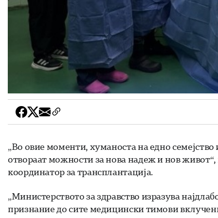
„Во овие моменти, хуманоста на едно семејство
отвораат можности за нова надеж и нов живот“,
координатор за трансплантација.
„Министерството за здравство изразува најдлабо
признание до сите медицински тимови вклучени 