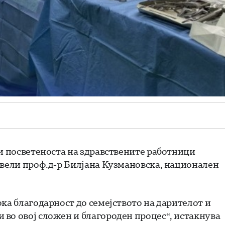
 и посветеноста на здравствените работници
 вели проф.д-р Билјана Кузмановска, национален
ка благодарност до семејството на дарителот и
во овој сложен и благороден процес“, истакнува