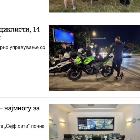
циклисти, 14
и
ирно управување со
– најмногу за
а „Сејф сити“ почна