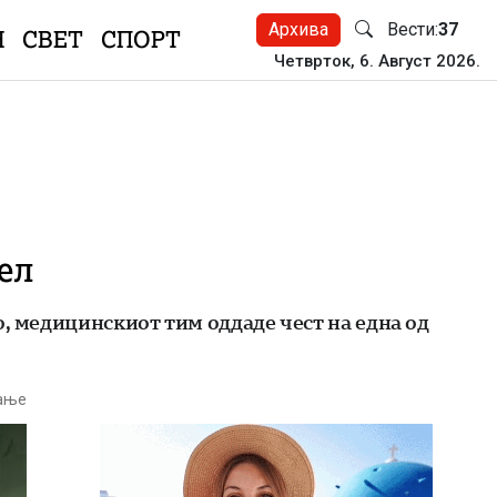
Архива
Вести:
37
Н
СВЕТ
СПОРТ
Четврток, 6. Август 2026.
ел
, медицинскиот тим оддаде чест на една од
тање