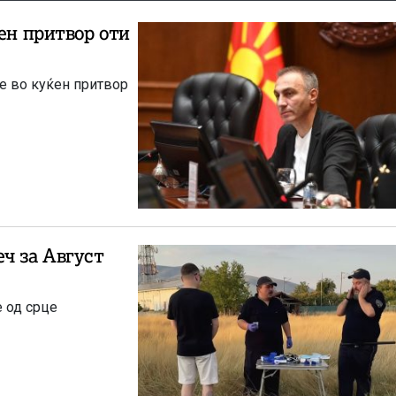
ен притвор оти
не во куќен притвор
ч за Август
е од срце