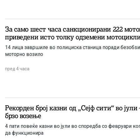
За само шест часа санкционирани 222 мото
приведени исто толку одземени мотоцикл
14 лица завршиле во полициска станица поради безобѕ
моторно возило
пред 4 часа
Рекорден број казни од „Сејф сити“ во јули 
брзо возење
4 пати повеќе казни во јули во споредба со февруари ког
да функционира