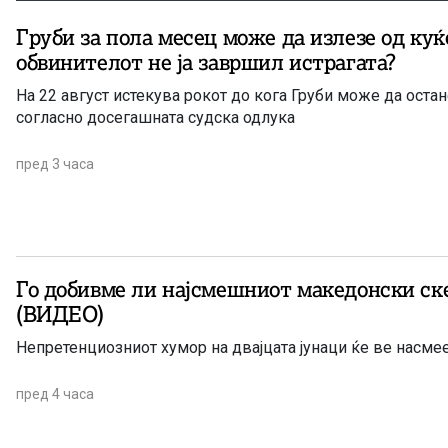
Груби за пола месец може да излезе од куќ
обвинителот не ја завршил истрагата?
На 22 август истекува рокот до кога Груби може да оста
согласно досегашната судска одлука
пред 3 часа
Го добивме ли најсмешниот македонски ске
(ВИДЕО)
Непретенциозниот хумор на двајцата јунаци ќе ве насме
пред 4 часа