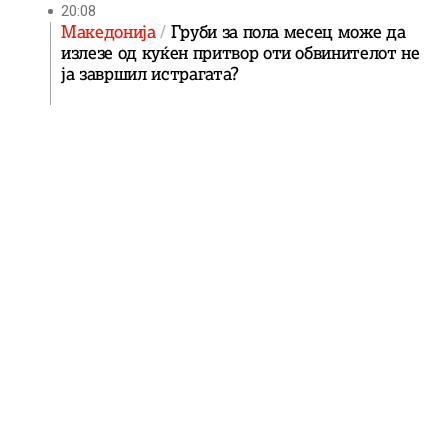
20:08
Македонија
Груби за пола месец може да
излезе од куќен притвор оти обвинителот не
ја завршил истрагата?