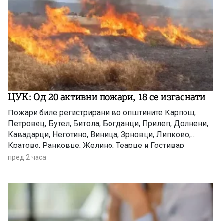
ЦУК: Од 20 активни пожари, 18 се изгаснати
Пожари биле регистрирани во општините Карпош,
Петровец, Бутел, Битола, Богданци, Прилеп, Долнени,
Кавадарци, Неготино, Виница, Зрновци, Липково,
Кратово, Ранковце, Желино, Теарце и Гостивар
пред 2 часа