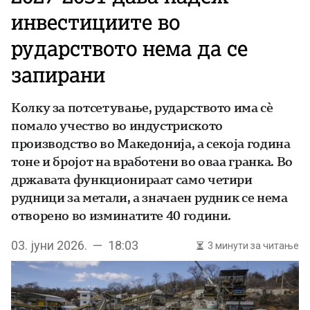
инвестициите во
рударството нема да се
запирани
Колку за потсетување, рударството има сѐ
помало учество во индустриското
производство во Македонија, а секоја година
тоне и бројот на вработени во оваа гранка. Во
државата функционираат само четири
рудници за метали, а значаен рудник се нема
отворено во изминатите 40 години.
03. јуни 2026. — 18:03
3 минути за читање