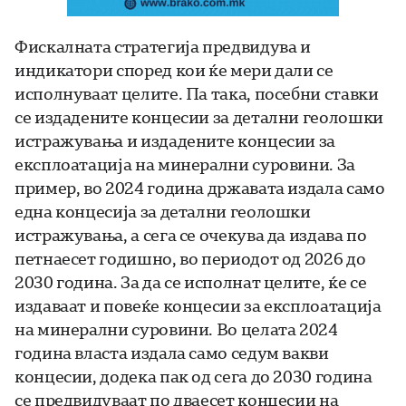
Фискалната стратегија предвидува и
индикатори според кои ќе мери дали се
исполнуваат целите. Па така, посебни ставки
се издадените концесии за детални геолошки
истражувања и издадените концесии за
експлоатација на минерални суровини. За
пример, во 2024 година државата издала само
една концесија за детални геолошки
истражувања, а сега се очекува да издава по
петнаесет годишно, во периодот од 2026 до
2030 година. За да се исполнат целите, ќе се
издаваат и повеќе концесии за експлоатација
на минерални суровини. Во целата 2024
година власта издала само седум вакви
концесии, додека пак од сега до 2030 година
се предвидуваат по дваесет концесии на