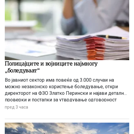
Полицајците и војниците најмногу
„боледуваат“
Во јавниот сектор има повеќе од 3.000 случаи на
можно незаконско користење боледување, откри
директорот на ФЗО Златко Перински и најави детални
проверки и постапки за утврдување одговорност
пред 3 часа