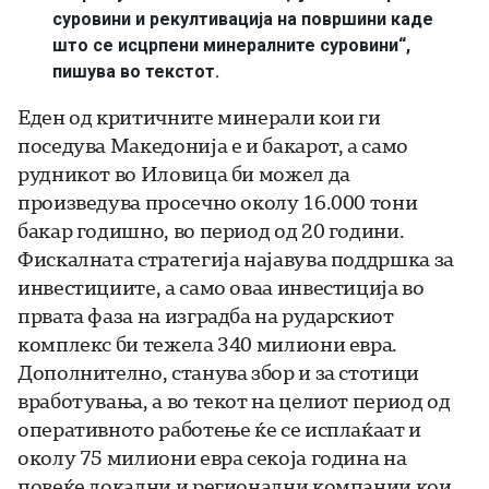
суровини и рекултивација на површини каде
што се исцрпени минералните суровини“,
пишува во текстот.
Еден од критичните минерали кои ги
поседува Македонија е и бакарот, а само
рудникот во Иловица би можел да
произведува просечно околу 16.000 тони
бакар годишно, во период од 20 години.
Фискалната стратегија најавува поддршка за
инвестициите, а само оваа инвестиција во
првата фаза на изградба на рударскиот
комплекс би тежела 340 милиони евра.
Дополнително, станува збор и за стотици
вработувања, а во текот на целиот период од
оперативното работење ќе се исплаќаат и
околу 75 милиони евра секоја година на
повеќе локални и регионални компании кои