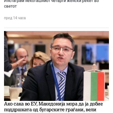
Инстаграм некогашниот четврти женски рекет во
светот
пред 14 часа
Ако сака во ЕУ, Македонија мора да ја добие
поддршката од бугарските граѓани, вели