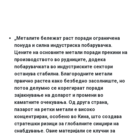
„Металите бележат раст поради ограничена
понуда и силна индустриска побарувачка.
Цените на основните метали поради прекини на
производството во рудниците, додека
побарувачката во индустриските сектори
останува стабилна. Благородните метали
првично растеа како безбедно засолниште, но
потоа делумно се корегираат поради
зајакнување на доларот и промени во
каматните очекувања. Од друга страна,
пазарот на ретки метали е високо
концентриран, особено во Кина, што создава
стратешки ризици за глобалните синџири на
снабдување. Овие материјали се клучни за