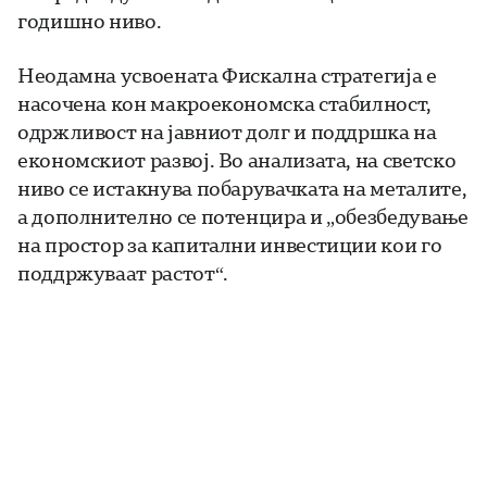
годишно ниво.
Неодамна усвоената Фискална стратегија е
насочена кон макроекономска стабилност,
одржливост на јавниот долг и поддршка на
економскиот развој. Во анализата, на светско
ниво се истакнува побарувачката на металите,
а дополнително се потенцира и „обезбедување
на простор за капитални инвестиции кои го
поддржуваат растот“.