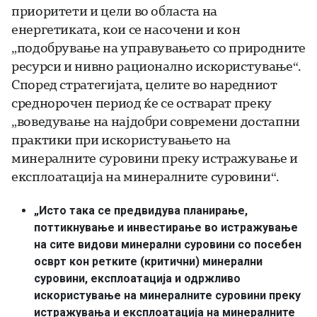
приоритети и цели во областа на
енергетиката, кои се насочени и кон
„подобрување на управувањето со природните
ресурси и нивно рационално искористување“.
Според стратегијата, целите во наредниот
среднорочен период ќе се остварат преку
„воведување на најдобри современи достапни
практики при искористувањето на
минералните суровини преку истражување и
експлоатација на минералните суровини“.
„Исто така се предвидува планирање,
поттикнување и инвестирање во истражување
на сите видови минерални суровини со посебен
осврт кон ретките (критични) минерални
суровини, експлоатација и одржливо
искористување на минералните суровини преку
истражувања и експлоатација на минералните