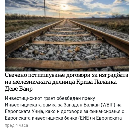
Свечено потпишување договори за изградбата
на железничката делница Крива Паланка –
Деве Баир
Инвестицискиот грант обезбеден преку
Инвестициската рамка за Западен Балкан (WBIF) на
Европската Унија, како и договори за финансирање со
Европската инвестициска банка (ЕИБ) и Европската
банка за обнова и развој (ЕБОР)
пред 4 часа