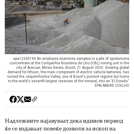
epa12330195 An employee examines samples in a pile of spodumene
concentrate at the Companhia Brasileira de Litio (CBL) mining unit in the
city of Aracuai, Minas Gerais, Brazil, 21 August 2025. Growing global
demand for lithium, the main component of electric vehicle batteries, has
turned the Jequitinhonha Valley, one of Brazil's poorest regions but home
to the world's seventh-largest reserves of the mineral, into an 'El Dorado.'
EPA/ANDRE COELHO
Надлежните најавуваат дека идниов период
ќе се издаваат повеќе дозволи за ископ на