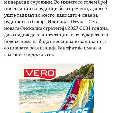
минерални суровини. Во минатото голем број
инвестиции во рудници беа спречени, а дел сѐ
уште тапкаат во место, како што е онаа за
рудникот за бакар „Иловица-Штука“. Сега,
новата Фискална стратегија 2027-2031 година,
дава надеж дека инвестициите во рударството
повеќе нема да бидат неосновано запирани, а
со нивната реализација бенефит ќе имаат и
граѓаните и државата.