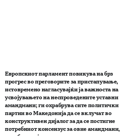
Европскиот парламент повикува на брз
прогрес во преговорите за пристапување,
истовремено нагласувајќи ја важноста на
усвојувањето на неспроведените уставни
амандмани; ги охрабрува сите политички
партии во Македонија да се вклучат во
конструктивен дијалог за да се постигне
потребниот консензус за овие амандмани,