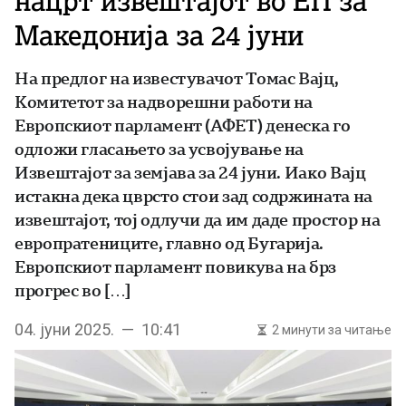
нацрт извештајот во ЕП за
Македонија за 24 јуни
На предлог на известувачот Томас Вајц,
Комитетот за надворешни работи на
Европскиот парламент (АФЕТ) денеска го
одложи гласањето за усвојување на
Извештајот за земјава за 24 јуни. Иако Вајц
истакна дека цврсто стои зад содржината на
извештајот, тој одлучи да им даде простор на
европратениците, главно од Бугарија.
Европскиот парламент повикува на брз
прогрес во […]
04. јуни 2025. — 10:41
2 минути за читање