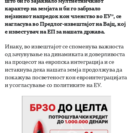
што би го зајакнало мултиетничкиот
карактер на земјата и би го забрзало
нејзиниот напредок кон членство во ЕУ”, се
нагласува во Предлог-извештајот на Вајц, кој
е известувач на ЕП за нашата држава.
Инаку, во извештајот се споменува важноста
од зачувување на динамиката и доверливоста
на процесот на европска интеграција и се
истакнува дека нашата земја продолжува да
покажува посветеност кон евроинтеграцијата
и усогласување со политиките на ЕУ.