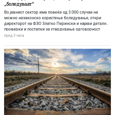
„боледуваат“
Во јавниот сектор има повеќе од 3.000 случаи на
можно незаконско користење боледување, откри
директорот на ФЗО Златко Перински и најави детални
проверки и постапки за утврдување одговорност
пред 3 часа