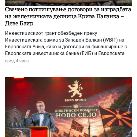
Свечено потпишување договори за изградбата
на железничката делница Крива Паланка –
Деве Баир
Инвестицискиот грант обезбеден преку
Инвестициската рамка за Западен Балкан (WBIF) на
Европската Унија, како и договори за финансирање со
Европската инвестициска банка (ЕИБ) и Европската
банка за обнова и развој (ЕБОР)
пред 4 часа