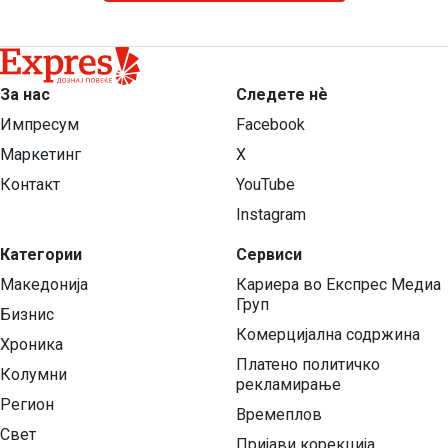
За нас
Следете нѐ
Импресум
Facebook
Маркетинг
X
Контакт
YouTube
Instagram
Категории
Сервиси
Македонија
Кариера во Експрес Медиа
Груп
Бизнис
Комерцијална содржина
Хроника
Платено политичко
Колумни
рекламирање
Регион
Времеплов
Свет
Пријави корекција