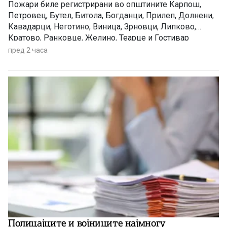
Пожари биле регистрирани во општините Карпош,
Петровец, Бутел, Битола, Богданци, Прилеп, Долнени,
Кавадарци, Неготино, Виница, Зрновци, Липково,
Кратово, Ранковце, Желино, Теарце и Гостивар
пред 2 часа
Полицајците и војниците најмногу