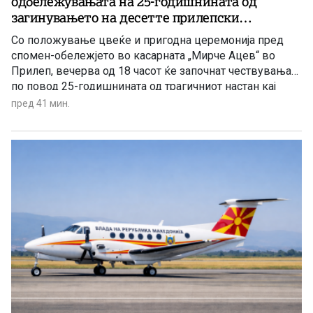
одбележувањата на 25-годишнината од
загинувањето на десетте прилепски
резервисти на АРМ кај Карпалак
Со положување цвеќе и пригодна церемонија пред
спомен-обележјето во касарната „Мирче Ацев“ во
Прилеп, вечерва од 18 часот ќе започнат чествувањата
по повод 25-годишнината од трагичниот настан кај
Карпалак, во кој на 8 август 2001 година загинаа десет
пред 41 мин.
прилепски бранители.