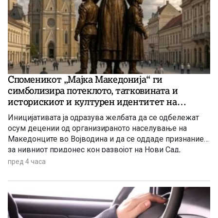
Споменикот „Мајка Македонија“ ги
симболизира потеклото, татковината и
историскиот и културен идентитет на
македонскиот народ
Иницијативата ја одразува желбата да се одбележат
осум децении од организираното населување на
Македонците во Војводина и да се оддаде признание
за нивниот придонес кон развојот на Нови Сад,
Војводина и Србија
пред 4 часа