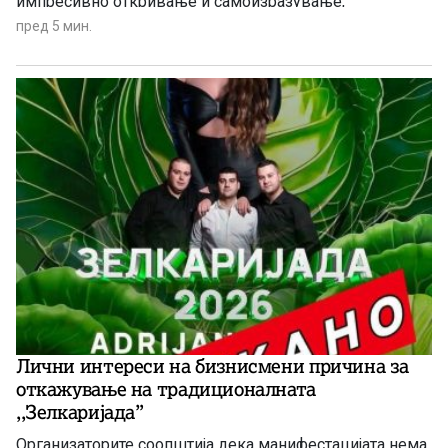
импресивно откривање и самоизразување,
надополнета со новите Galaxy Watch уреди создадени
пред 5 мин.
за подлабински здравствени увиди
Лични интереси на бизнисмени причина за
откажување на традиционалната
,,Зелкаријада”
Организаторите соопштија дека манифестацијата нема