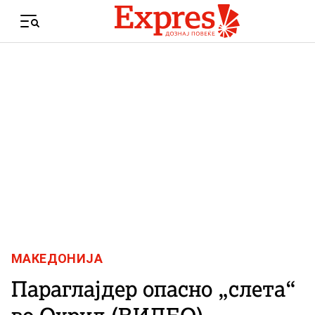
Skip to content
Menu
МАКЕДОНИЈА
Параглајдер опасно „слета“