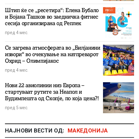
Штип ќе се „ресетира“: Елена Бубало
и Бојана Ташков во заедничка фитнес
сесија организирана од Реплек
пред 4 мес.
Се загрева атмосферата во „Билјанини
извори“ во очекување на натпреварот
Охрид – Олимпијакос
пред 4 мес.
Нови 22 авиолинии низ Европа –
стартуваат рутите за Неапол и
Будимпешта од Скопје, по која цена?!
пред 5 мес.
НАЈНОВИ ВЕСТИ ОД:
МАКЕДОНИЈА