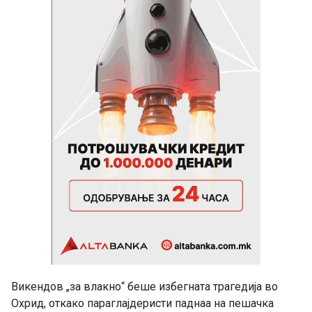
Викендов „за влакно“ беше избегната трагедија во
Охрид, откако параглајдеристи паднаа на пешачка