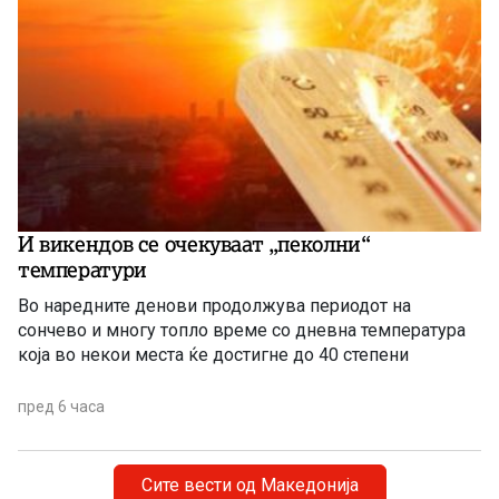
И викендов се очекуваат „пеколни“
температури
Во наредните денови продолжува периодот на
сончево и многу топло време со дневна температура
која во некои места ќе достигне до 40 степени
пред 6 часа
Сите вести од Македонија