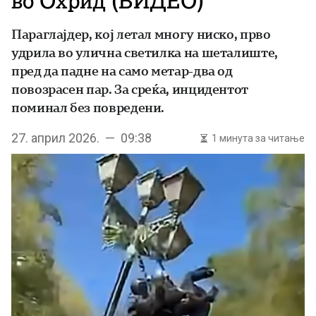
во Охрид (ВИДЕО)
Параглајдер, кој летал многу ниско, прво
удрила во улична светилка на шеталиште,
пред да падне на само метар-два од
повозрасен пар. За среќа, инцидентот
поминал без повредени.
27. април 2026. — 09:38
1 минута за читање