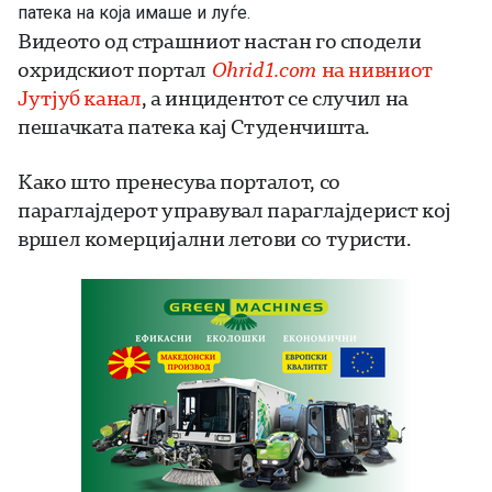
патека на која имаше и луѓе.
Видеото од страшниот настан го сподели
охридскиот портал
Ohrid1.com
на нивниот
Јутјуб канал
, а инцидентот се случил на
пешачката патека кај Студенчишта.
Како што пренесува порталот, со
параглајдерот управувал параглајдерист кој
вршел комерцијални летови со туристи.