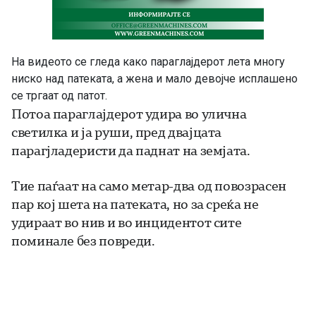
На видеото се гледа како параглајдерот лета многу
ниско над патеката, а жена и мало девојче исплашено
се тргаат од патот.
Потоа параглајдерот удира во улична
светилка и ја руши, пред двајцата
парагјладеристи да паднат на земјата.
Тие паѓаат на само метар-два од повозрасен
пар кој шета на патеката, но за среќа не
удираат во нив и во инцидентот сите
поминале без повреди.