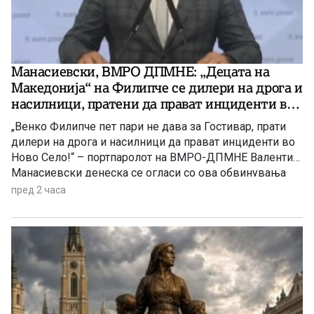
Манасиевски, ВМРО ДПМНЕ: „Децата на
Македонија“ на Филипче се дилери на дрога и
насилници, пратени да прават инциденти во
Ново Село!
„Венко Филипче пет пари не дава за Гостивар, прати
дилери на дрога и насилници да прават инциденти во
Ново Село!“ – портпаролот на ВМРО-ДПМНЕ Валентин
Манасиевски денеска се огласи со ова обвинувања
кон лидерот на СДС Венко Филипче, наведувајќи дека
пред 2 часа
лицата, кои тој вчера во Ново Село ги нарече „деца“, се
осудени насилници и трговци со дрога. Манасиевски
оцени дека Филипче со својата прес-конференција се
обидел да го сврти вниманието од вистината и лицата
со кои бил фотографиран да ги претстави како жртви.