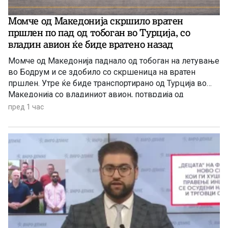
Момче од Македонија скршило вратен
пршлен по пад од тобоган во Турција, со
владин авион ќе биде вратенo назад
Момче од Македонија паднало од тобоган на летување
во Бодрум и се здобило со скршеница на вратен
пршлен. Утре ќе биде транспортирано од Турција во
Македонија со владиниот авион, потврдија од
Службата за општи и заеднички работи.
пред 1 час