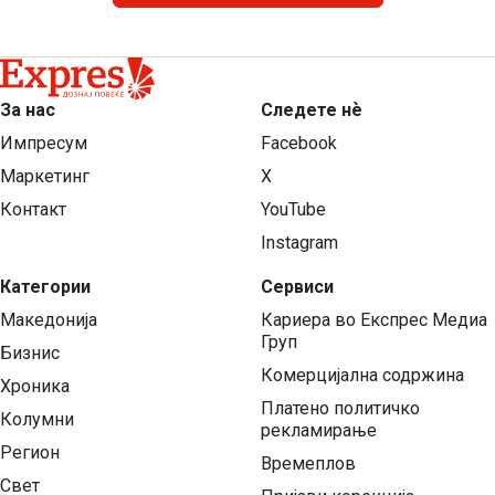
За нас
Следете нѐ
Импресум
Facebook
Маркетинг
X
Контакт
YouTube
Instagram
Категории
Сервиси
Македонија
Кариера во Експрес Медиа
Груп
Бизнис
Комерцијална содржина
Хроника
Платено политичко
Колумни
рекламирање
Регион
Времеплов
Свет