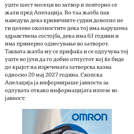
уште шест месеци во затвор и повторно се
жали пред Апелација. Во таа жалба пак
наведува дека кривичните судии доволно не
ги целене околностите дека тој има нарушена
здравствена состојба, дека има 63 години и
има примерно однесување во затворот.
Таквата жалба му се прифаќа и се одлучува тој
уште во јули да го добие отпустот кој ќе биде
до крајот на изречената затворска казна
односно 20 мај 2027 година. Скопска
Апелација ја информираше јавноста за
одлуката откако информацијата излезе во
јавност: