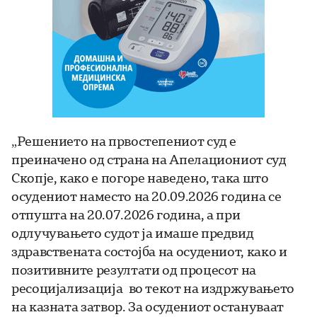
„Решението на првостепениот суд е
преиначено од страна на Апелациониот суд
Скопје, како е погоре наведено, така што
осудениот наместо на 20.09.2026 година се
отпушта на 20.07.2026 година, а при
одлучувањето судот ја имаше предвид
здравствената состојба на осудениот, како и
позитивните резултати од процесот на
ресоцијализација во текот на издржувањето
на казната затвор. За осудениот остануваат