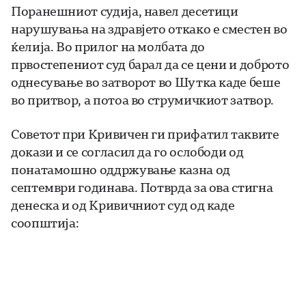
Поранешниот судија, навел десетици
нарушувања на здравјето откако е сместен во
ќелија. Во прилог на молбата до
првостепениот суд барал да се цени и доброто
однесување во затворот во Шутка каде беше
во притвор, а потоа во струмичкиот затвор.
Советот при Кривичен ги прифатил таквите
докази и се согласил да го ослободи од
понатамошно оддржување казна од
септември годинава. Потврда за ова стигна
денеска и од Кривичниот суд од каде
соопштија: