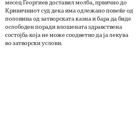
месец Георгиев доставил молба, првично до
Кривичниот суд дека има одлежано повеќе од
половина од затворската казна и бара да биде
ослободен поради влошената здравствена
состојба која не може соодветно да ја лекува
во затворски услови.