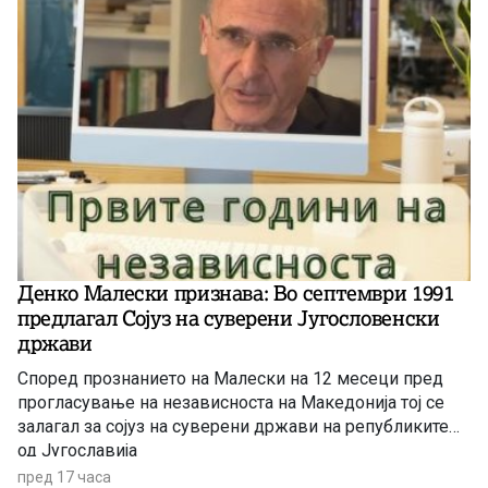
Денко Малески признава: Во септември 1991
предлагал Сојуз на суверени Југословенски
држави
Според прознанието на Малески на 12 месеци пред
прогласување на независноста на Македонија тој се
залагал за сојуз на суверени држави на републиките
од Југославија
пред 17 часа