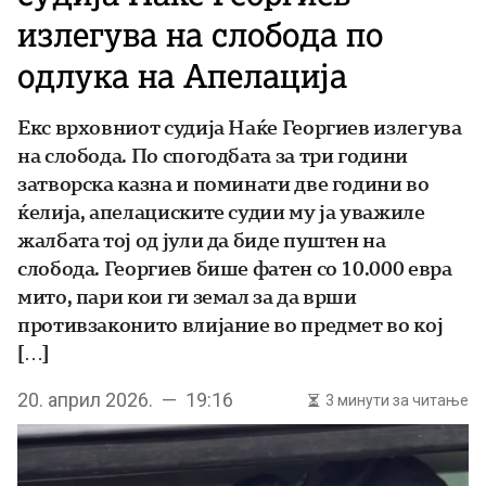
излегува на слобода по
одлука на Апелација
Екс врховниот судија Наќе Георгиев излегува
на слобода. По спогодбата за три години
затворска казна и поминати две години во
ќелија, апелациските судии му ја уважиле
жалбата тој од јули да биде пуштен на
слобода. Георгиев бише фатен со 10.000 евра
мито, пари кои ги земал за да врши
противзаконито влијание во предмет во кој
[…]
20. април 2026. — 19:16
3 минути за читање