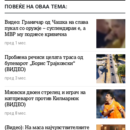
ПОВЕЌЕ НА ОВАА ТЕМА:
Видео: Граничар од Чашка на слава
пукал со оружје – суспендиран е, а
МВР му поднесе кривична
пред 1 мес.
Пробиена речиси целата траса од
булеварот „Борис Трајковски“
(ВИДЕО)
пред 3 мес.
Миовски двоен стрелец и играч на
натпреварот против Килмарнок
(ВИДЕО)
пред 8 мес.
(Видео): На маса најчувствителните