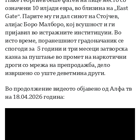
означени 10 илјади евра, во близина на „East
Gate“. Парите му ги дал синот на Стојчев,
алијас Боро Малборо, кој всушност и ги
пријавил во истражните инститицуии. Во
исто време, поранешниот градоначаник се
спогоди за 5 години и три месеци затворска
казна за пуштање во промет на наркотични
дроги со мрежа на препродажба, дело
извршено со уште деветмина други.
Во продолжение видеото објавено од Алфа тв
на 18.04.2026 година: