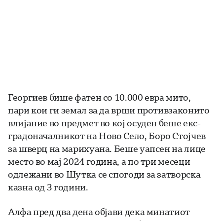
Георгиев бише фатен со 10.000 евра мито,
пари кои ги земал за да врши противзаконито
влијание во предмет во кој осуден беше екс-
градоначалникот на Ново Село, Боро Стојчев
за шверц на марихуана. Беше уапсен на лице
место во мај 2024 година, а по три месеци
одлежани во Шутка се спогоди за затворска
казна од 3 години.
Алфа пред два дена објави дека минатиот