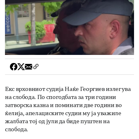
Екс врховниот судија Наќе Георгиев излегува
на слобода. По спогодбата за три години
затворска казна и поминати две години во
ќелија, апелациските судии му ја уважиле
жалбата тој од јули да биде пуштен на
слобода.