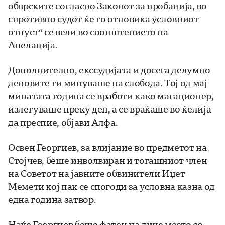
обврските согласно Законот за пробација, во
спротивно судот ќе го отповика условниот
отпуст“ се вели во соопштението на
Апелација.
Дополнително, екссудијата и досега делумно
деновите ги минуваше на слобода. Тој од мај
минатата година се вработи како магационер,
излегуваше преку ден, а се враќаше во ќелија
да преспие, објави Алфа.
Освен Георгиев, за влијание во предметот на
Стојчев, беше инволвиран и тогашниот член
на Советот на јавните обвинители Иџет
Мемети кој пак се спогоди за условна казна од
една година затвор.
Наќе Георгиев беше фатен на лице место со