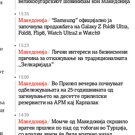
великобугарскиот шовинизам кон Македонија
н
15:35
Македонија
“Samsung” официјално ја
започнува продажбата на Galaxy Z Fold8 Ultra,
Fold8, Flip8, Watch Ultra2 и Watch9
15:23
е
Македонија
Лични интереси на бизнисмени
причина за откажување на традиционалната
,,Зелкаријада”
от
15:00
Македонија
Во Прилеп вечерва почнуваат
одбележувањата на 25-годишнината од
загинувањето на десетте прилепски
за
резервисти на АРМ кај Карпалак
ви
14:39
Македонија
Момче од Македонија скршило
вратен пршлен по пад од тобоган во Турција,
зи
со владин авион ќе биде вратенo назад