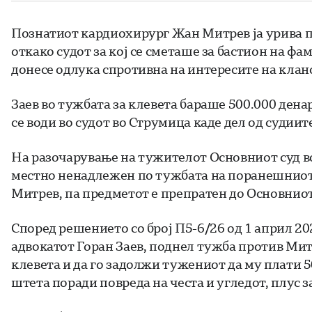
Познатиот кардиохирург Жан Митрев ја урива п
откако судот за кој се сметаше за бастион на фа
донесе одлука спротивна на интересите на клан
Заев во тужбата за клевета бараше 500.000 дена
се води во судот во Струмица каде дел од судиите
На разочарување на тужителот Основниот суд во
местно ненадлежен по тужбата на поранешниот
Митрев, па предметот е препратен до Основниот 
Според решението со број П5-6/26 од 1 април 2
адвокатот Горан Заев, поднел тужба против Митр
клевета и да го задолжи тужениот да му плати 
штета поради повреда на честа и угледот, плус з