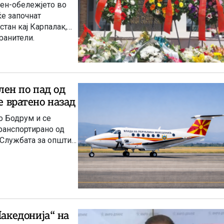
ен-обележјето во
ќе започнат
тан кај Карпалак,
ранители.
ен по пад од
е вратенo назад
о Бодрум и се
ранспортирано од
 Службата за општи
акедонија“ на