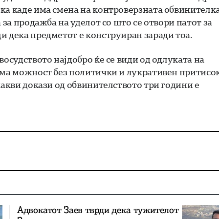
ка каде има смена на контроверзната обвинителк
 за продажба на уделот со што се отвори патот за
и дека предметот е конструиран заради тоа.
восудството најдобро ќе се види од одлуката на
 има можност без политички и лукративен притисо
какви докази од обвинителството три години е
Адвокатот Заев тврди дека тужителот