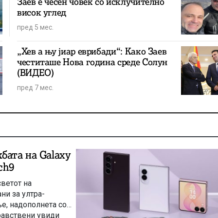
Заев е чесен човек со исклучително
висок углед
пред 5 мес.
„Хев а њу јиар еврибади“: Како Заев
честиташе Нова година среде Солун
(ВИДЕО)
пред 7 мес.
бата на Galaxy
tch9
светот на
ни за ултра-
е, надополнета со
равствени увиди