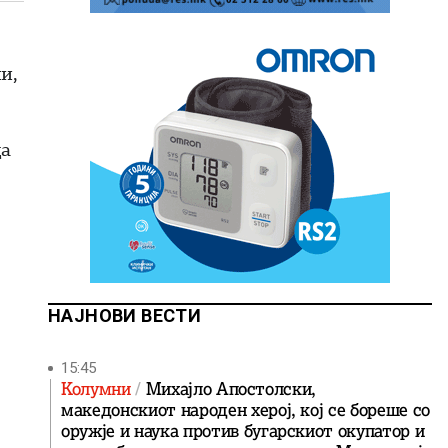
и,
да
НАЈНОВИ ВЕСТИ
15:45
Колумни
Михајло Апостолски,
македонскиот народен херој, кој се бореше со
оружје и наука против бугарскиот окупатор и