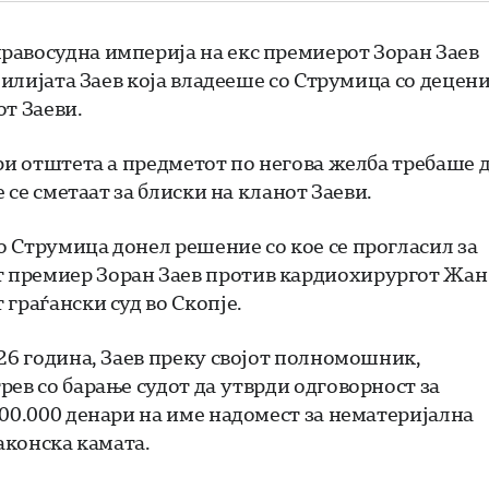
равосудна империја на екс премиерот Зоран Заев
милијата Заев која владееше со Струмица со децени
от Заеви.
ри отштета а предметот по негова желба требаше 
 се сметаат за блиски на кланот Заеви.
 Струмица донел решение со кое се прогласил за
 премиер Зоран Заев против кардиохирургот Жан
граѓански суд во Скопје.
026 година, Заев преку својот полномошник,
ев со барање судот да утврди одговорност за
500.000 денари на име надомест за нематеријална
аконска камата.