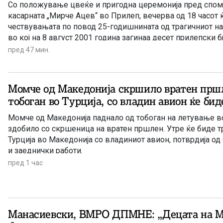
Со положување цвеќе и пригодна церемонија пред спом
касарната „Мирче Ацев“ во Прилеп, вечерва од 18 часот 
чествувањата по повод 25-годишнината од трагичниот нас
во кој на 8 август 2001 година загинаа десет прилепски б
пред 47 мин.
Момче од Македонија скршило вратен пршл
тобоган во Турција, со владин авион ќе бид
Момче од Македонија паднало од тобоган на летување в
здобило со скршеница на вратен пршлен. Утре ќе биде т
Турција во Македонија со владиниот авион, потврдија од
и заеднички работи.
пред 1 час
Манасиевски, ВМРО ДПМНЕ: „Децата на М