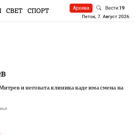
Архива
Вести:
19
Н
СВЕТ
СПОРТ
Петок, 7. Август 2026.
ев
 Митрев и неговата клиника каде има смена на
тање