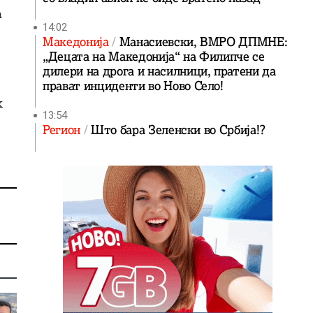
а
14:02
Македонија
Манасиевски, ВМРО ДПМНЕ:
„Децата на Македонија“ на Филипче се
дилери на дрога и насилници, пратени да
прават инциденти во Ново Село!
к
13:54
Регион
Што бара Зеленски во Србија!?