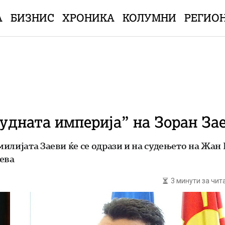
А
БИЗНИС
ХРОНИКА
КОЛУМНИ
РЕГИО
судната империја” на Зоран За
илијата Заеви ќе се одрази и на судењето на Жан
ева
3 минути за чи