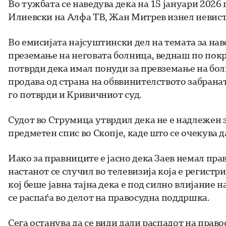
Во тужбата се наведува дека на 15 јануари 2026
Илиевски на Алфа ТВ, Жан Митрев изнел невист
Во емисијата најсуштински дел на темата за на
преземање на неговата болница, веднаш по пок
потврди дека имал понуди за превземање на болн
продава од страна на обввинителството забрана
го потврди и Кривичниот суд.
Судот во Струмица утврдил дека не е надлежен 
предметен спис во Скопје, каде што се очекува 
Иако за правниците е јасно дека Заев немал пра
настанот се случил во телевизија која е регистр
кој беше јавна тајна дека е под силно влијание 
се распаѓа во делот на правосудна поддршка.
Сега останува да се види дали распадот на прав