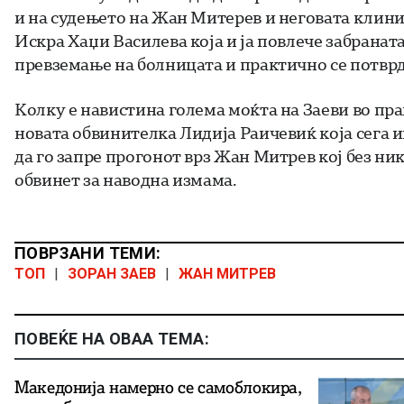
и на судењето на Жан Митерев и неговата клини
Искра Хаџи Василева која и ја повлече забраната
превземање на болницата и практично се потврд
Колку е навистина голема моќта на Заеви во пра
новата обвинителка Лидија Раичевиќ која сега
да го запре прогонот врз Жан Митрев кој без ни
обвинет за наводна измама.
ПОВРЗАНИ ТЕМИ:
ТОП
|
ЗОРАН ЗАЕВ
|
ЖАН МИТРЕВ
ПОВЕЌЕ НА ОВАА ТЕМА:
Македонија намерно се самоблокира,