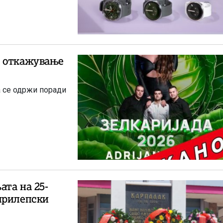
а откажување
а се одржи поради
та на 25-
прилепски