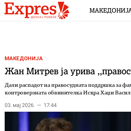
Skip to content
МАКЕДОНИЈ
МАКЕДОНИЈА
Жан Митрев ја урива ,,право
Дали распадот на правосудната поддршка за фам
контроверзната обвинителка Искра Хаџи Васил
03. мај 2026. — 17:44