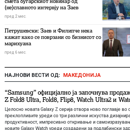
смета бугарскиот новинар од
(не)славното интервју на Заев
пред 2 мес.
Петрушевски: Заев и Филипче нека
кажат како се поврзани со бизнисот со
марихуана
пред 6 мес.
НАЈНОВИ ВЕСТИ ОД:
МАКЕДОНИЈА
“Samsung” официјално ја започнува продаж
Z Fold8 Ultra, Fold8, Flip8, Watch Ultra2 и Wa
Целосно новата Galaxy Z серија отвора ново поглавје во 
преклопливите уреди со три различни искуства дизајнира
продуктивност, импресивно откривање и самоизразувањ
новите Galaxy Watch уреди создадени за подлабински зд