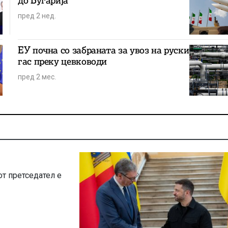
до Бугарија
пред 2 нед.
ЕУ почна со забраната за увоз на руски
гас преку цевководи
пред 2 мес.
от претседател е