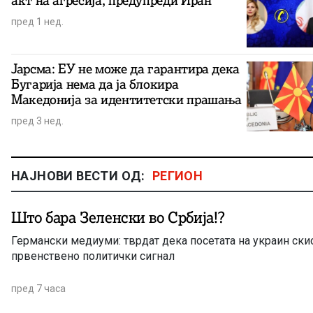
акт на агресија, предупреди Иран
пред 1 нед.
Јарсма: ЕУ не може да гарантира дека
Бугарија нема да ја блокира
Македонија за идентитетски прашања
пред 3 нед.
НАЈНОВИ ВЕСТИ ОД:
РЕГИОН
Што бара Зеленски во Србија!?
Германски медиуми: тврдат дека посетата на украин ски
првенствено политички сигнал
пред 7 часа