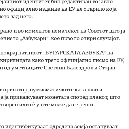
ејзиниот идентитет бил редактиран во јавно
о официјално издание на ЕУ не открило која
то зад него.
рано и во моментов нема текст на Советот што ја
ението „Азбукари“, кое прво го откри случајот.
 покрај натписот „БУГАРСКАТА АЗБУКА“ на
а кирилицата како трето официјално писмо на ЕУ,
ен од уметниците Светлин Балездров и Стојан
т приговор, нумизматичките каталози и
 ја прикажуваат монетата според планот, што
творен или сè уште може да се реши
што идентификуваат одредена земја остануваат