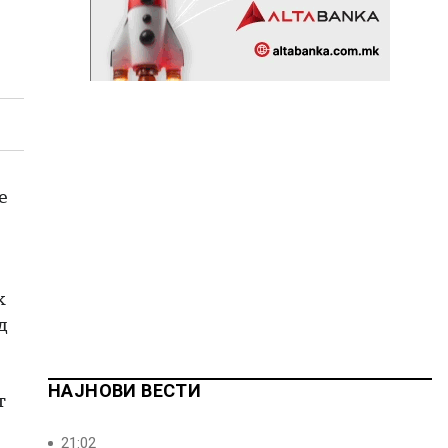
е
ж
д
НАЈНОВИ ВЕСТИ
т
21:02