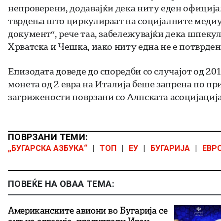
непроверени, додавајќи дека ниту еден официјал
тврдења што циркулираат на социјалните медиу
документ“, рече таа, забележувајќи дека шпекул
Хрватска и Чешка, иако ниту една не е потврден
Епизодата доведе до споредби со случајот од 2
монета од 2 евра на Италија беше запрена по пр
загрижености поврзани со Алпската асоцијација
ПОВРЗАНИ ТЕМИ:
„БУГАРСКА АЗБУКА“
|
ТОП
|
ЕУ
|
БУГАРИЈА
|
ЕВР
ПОВЕЌЕ НА ОВАА ТЕМА:
Американските авиони во Бугарија се