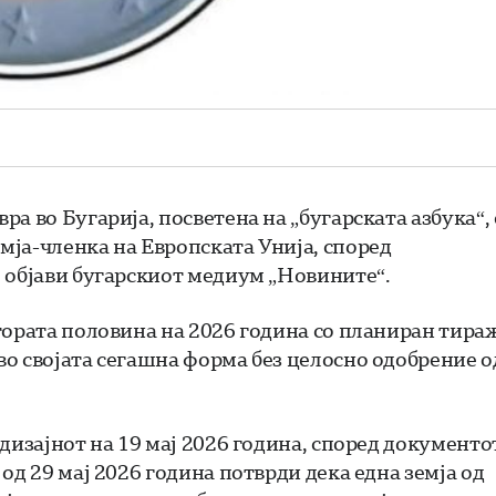
а во Бугарија, посветена на „бугарската азбука“, 
ја-членка на Европската Унија, според
 објави бугарскиот медиум „Новините“.
тората половина на 2026 година со планиран тира
о својата сегашна форма без целосно одобрение о
дизајнот на 19 мај 2026 година, според документо
од 29 мај 2026 година потврди дека една земја од