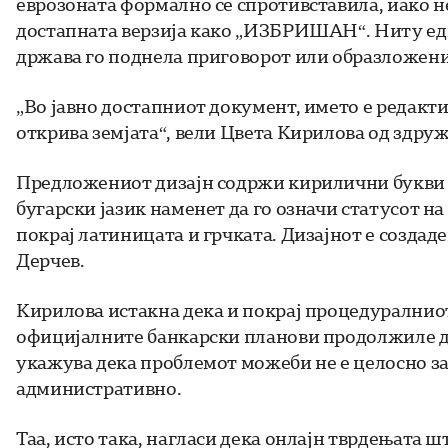
еврозоната формално се спротивставила, иако н
достапната верзија како „ИЗБРИШАН“. Ниту едн
држава го поднела приговорот или образложение
„Во јавно достапниот документ, името е редакти
открива земјата“, вели Цвета Кирилова од здруж
Предложениот дизајн содржи кирилични букви
бугарски јазик наменет да го означи статусот н
покрај латиницата и грчката. Дизајнот е создад
Дерчев.
Кирилова истакна дека и покрај процедуралнио
официјалните банкарски планови продолжиле да
укажува дека проблемот можеби не е целосно за
административно.
Таа, исто така, нагласи дека онлајн тврдењата 