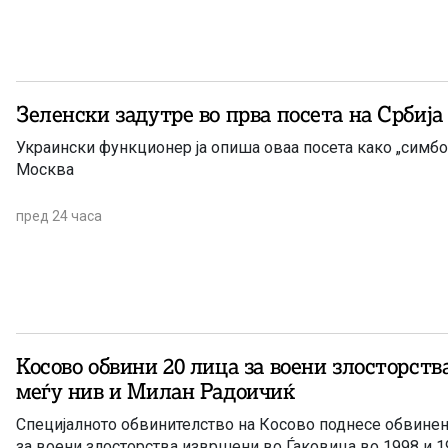
Зеленски задутре во прва посета на Србија
Украински функционер ја опиша оваа посета како „симбо
Москва
пред 24 часа
Косово обвини 20 лица за воени злосторства
меѓу нив и Милан Радоичиќ
Специјалното обвинителство на Косово поднесе обвинен
за воени злосторства извршени во Ѓаковица во 1998 и 19