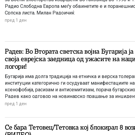
Радио Слободна Европа меѓу обвинетите е и поранешнио
Српска листа, Милан Радоичиќ
пред 1 ден
Радев: Во Втората светска војна Бугарија ја
своја еврејска заедница од ужасите на на
логори!
Бугарија има долга традиција на етничка и верска толеран
институции категорично ги осудуваат манифестациите на
ксенофобија, расизам и антисемитизам, порача бугарск
Радев како одговор на новинарско прашање за инцидент
група млади Евреи од Италија. Инцидентот се случил во 
пред 1 ден
одморалиште на 2 август, додека во градот се одвивал 
фестивал.
Се бара Тетовец/Тетовка кој блокирал 8 во
(ВИДЕО)