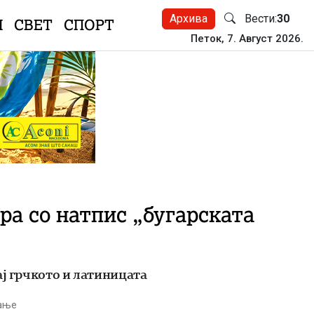
Архива
Вести:
30
Н
СВЕТ
СПОРТ
Петок, 7. Август 2026.
вра со натпис „бугарската
ај грчкото и латиницата
тање