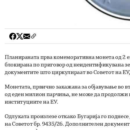
Планираната прва комеморативна монета од 2 евр
блокирана по приговор од неидентификувана зем
документите што циркулираат во Советот на ЕУ,
Монетата, првично закажана за објавување во в
од еден милион парчиња, не може да продолжи в
институциите на ЕУ.
Одлуката произлезе откако Бугарија го поднесе 
на Советот бр. 9435/26. Дополнителен документ 