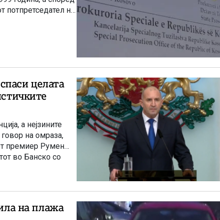
т потпретседател на
 спаси целата
цистичките
ција, а нејзините
 говор на омраза,
иот премиер Румен
от во Банско со
познатото бугарско
големиот џез
зила на плажа