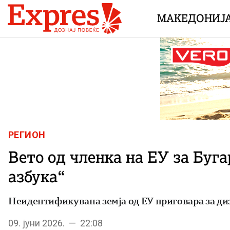
Skip to content
МАКЕДОНИЈ
РЕГИОН
Вето од членка на ЕУ за Буга
азбука“
Неидентификувана земја од ЕУ приговара за диз
09. јуни 2026. — 22:08