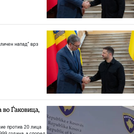
личен напад“ врз
 во Ѓаковица,
ие против 20 лица
99 година, а според