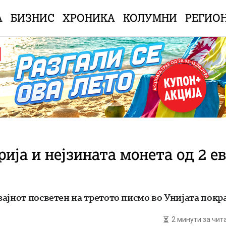
А
БИЗНИС
ХРОНИКА
КОЛУМНИ
РЕГИО
рија и нејзината монета од 2 е
ајнот посветен на третото писмо во Унијата покр
2 минути за чи