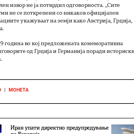
ен извор не ја потврдил одговорноста. „Сите
ми не се поткрепени со никаков официјален
ациите укажуваат на земји како Австрија, Грција,
а.
019 година во кој предложената комеморативна
иговорите од Грција и Германија поради историск
.
О
|
МОНЕТА
Иран упати директно предупредување