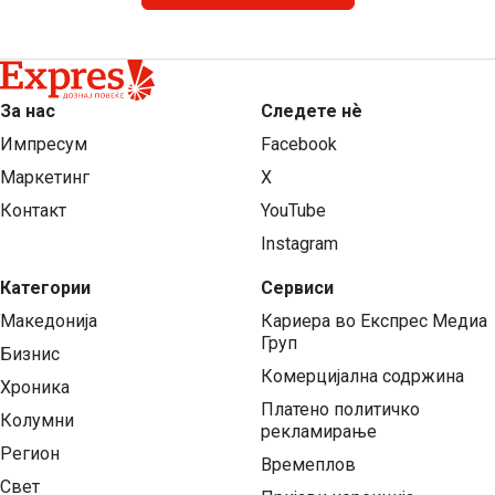
За нас
Следете нѐ
Импресум
Facebook
Маркетинг
X
Контакт
YouTube
Instagram
Категории
Сервиси
Македонија
Кариера во Експрес Медиа
Груп
Бизнис
Комерцијална содржина
Хроника
Платено политичко
Колумни
рекламирање
Регион
Времеплов
Свет