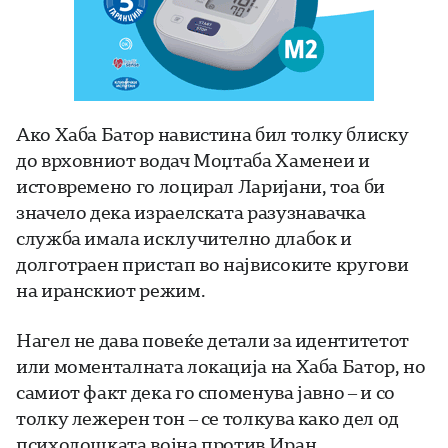
Ако Хаба Батор навистина бил толку блиску
до врховниот водач Моџтаба Хаменеи и
истовремено го лоцирал Ларијани, тоа би
значело дека израелската разузнавачка
служба имала исклучително длабок и
долготраен пристап во највисоките кругови
на иранскиот режим.
Нагел не дава повеќе детали за идентитетот
или моменталната локација на Хаба Батор, но
самиот факт дека го споменува јавно – и со
толку лежерен тон – се толкува како дел од
психолошката војна против Иран.