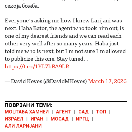
секоја бомба.
Everyone’s asking me how I knew Larijani was
next. Haba Bator, the agent who took him out, is
one of my dearest friends and we can read each
other very well after so many years. Haba just
told me who is next, but I’m not sure I’m allowed
to publicize this one. Stay tuned…
https://t.co/1YL7bBA9LR
— David Keyes (@DavidMKeyes)
March 17, 2026
ПОВРЗАНИ ТЕМИ:
МОЏТАБА ХАМНЕИ
|
АГЕНТ
|
САД
|
ТОП
|
ИЗРАЕЛ
|
ИРАН
|
МОСАД
|
ИРГЦ
|
АЛИ ЛАРИЈАНИ