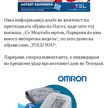
Оваа информација доаѓа во контекст на
претходната објава на Нагел, каде што тој
напиша: „Со Моџтаба мртов, Ларијани ќе има
многу интересна недела“, по што денеска
објави само „TOLD YOU“.
Ларијани, според извештаите, е ликвидиран
во прецизен удар врз неговиот дом во Техеран.