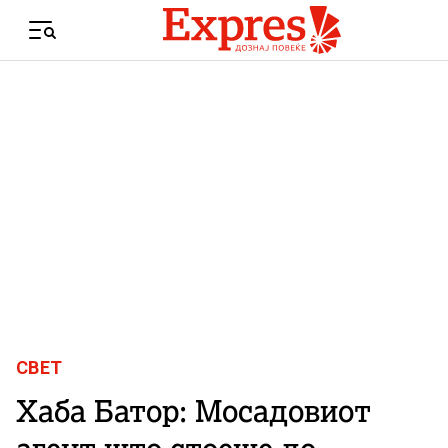
Skip to content
Menu
СВЕТ
Хаба Батор: Мосадовиот