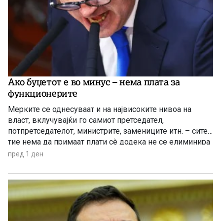
Ако буџетот е во минус – нема плата за
функционерите
Мерките се однесуваат и на највисоките нивоа на
власт, вклучувајќи го самиот претседател,
потпретседателот, министрите, замениците итн. – сите
тие нема да примаат плати сè додека не се елиминира
буџетскиот дефицит
пред 1 ден