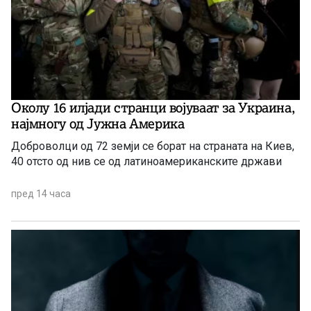
Околу 16 илјади странци војуваат за Украина,
најмногу од Јужна Америка
Доброволци од 72 земји се борат на страната на Киев,
40 отсто од нив се од латиноамериканските држави
пред 14 часа