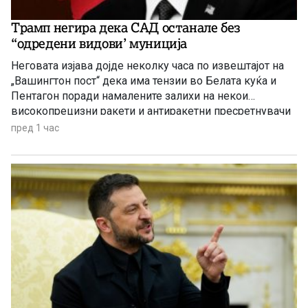
Трамп негира дека САД останале без
“одредени видови’ муниција
Неговата изјава дојде неколку часа по извештајот на
„Вашингтон пост“ дека има тензии во Белата куќа и
Пентагон поради намалените залихи на некои
високопрецизни ракети и антиракетни пресретнувачи
по долготрајната воена кампања против Иран
пред 1 час