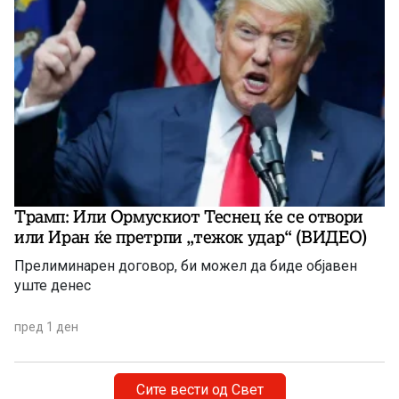
Трамп: Или Ормускиот Теснец ќе се отвори
или Иран ќе претрпи „тежок удар“ (ВИДЕО)
Прелиминарен договор, би можел да биде објавен
уште денес
пред 1 ден
Сите вести од Свет