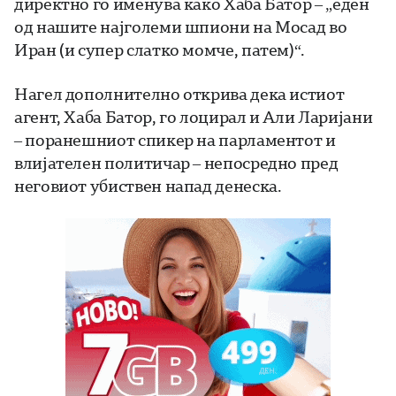
директно го именува како Хаба Батор – „еден
од нашите најголеми шпиони на Мосад во
Иран (и супер слатко момче, патем)“.
Нагел дополнително открива дека истиот
агент, Хаба Батор, го лоцирал и Али Ларијани
– поранешниот спикер на парламентот и
влијателен политичар – непосредно пред
неговиот убиствен напад денеска.