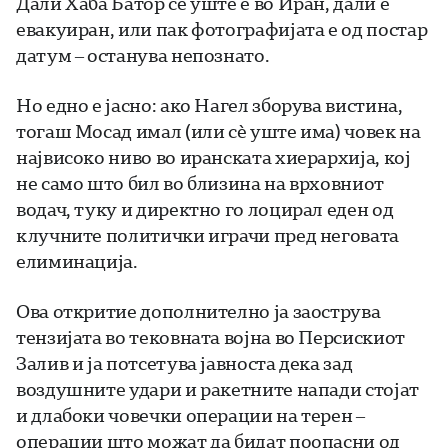
Дали Хаба Батор сè уште е во Иран, дали е
евакуиран, или пак фотографијата е од постар
датум – останува непознато.
Но едно е јасно: ако Нагел зборува вистина,
тогаш Мосад имал (или сè уште има) човек на
највисоко ниво во иранската хиерархија, кој
не само што бил во близина на врховниот
водач, туку и директно го лоцирал еден од
клучните политички играчи пред неговата
елиминација.
Ова откритие дополнително ја заострува
тензијата во тековната војна во Персискиот
Залив и ја потсетува јавноста дека зад
воздушните удари и ракетните напади стојат
и длабоки човечки операции на терен –
операции што можат да бидат поопасни од