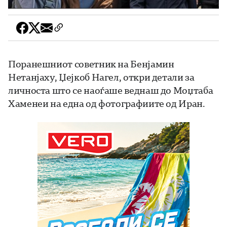
Поранешниот советник на Бенјамин
Нетанјаху, Џејкоб Нагел, откри детали за
личноста што се наоѓаше веднаш до Моџтаба
Хаменеи на една од фотографиите од Иран.