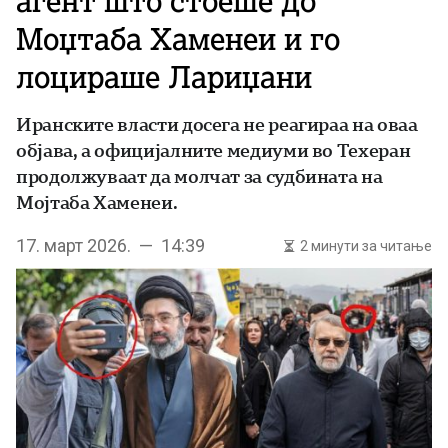
агент што стоеше до
Моџтаба Хаменеи и го
лоцираше Лариџани
Иранските власти досега не реагираа на оваа
објава, а официјалните медиуми во Техеран
продолжуваат да молчат за судбината на
Мојтаба Хаменеи.
17. март 2026. — 14:39
2 минути за читање