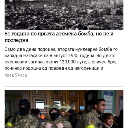
81 година по првата атомска бомба, но не и
последна
Само два дена подоцна, втората нуклеарна бомба го
нападна Нагасаки на 8 август 1945 година. Во двете
експлозии загинаа околу 120.000 луѓе, а сличен број
починаа подоцна од повреди од изгореници и
радијација, а зад себе оставија 650.000 преживеани
пред 5 часа