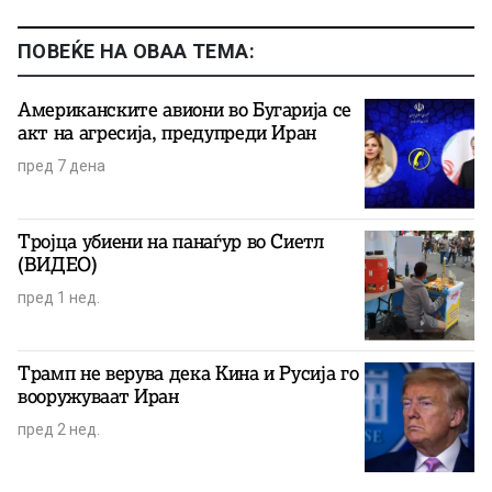
ПОВЕЌЕ НА ОВАА ТЕМА:
Американските авиони во Бугарија се
акт на агресија, предупреди Иран
пред 7 дена
Тројца убиени на панаѓур во Сиетл
(ВИДЕО)
пред 1 нед.
Трамп не верува дека Кина и Русија го
вооружуваат Иран
пред 2 нед.